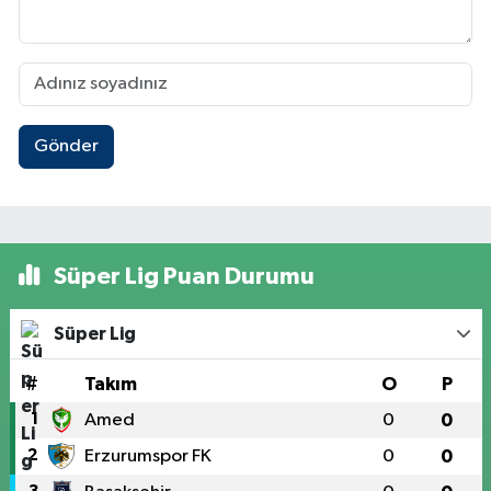
Gönder
Süper Lig Puan Durumu
Süper Lig
#
Takım
O
P
1
Amed
0
0
2
Erzurumspor FK
0
0