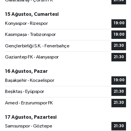
Galatasaray - Çorum FK
21:30
15 Ağustos, Cumartesi
Konyaspor - Rizespor
19:00
Kasımpaşa - Trabzonspor
19:00
Gençlerbirliği S.K. - Fenerbahçe
21:30
Gaziantep FK - Alanyaspor
21:30
16 Ağustos, Pazar
Başakşehir - Kocaelispor
19:00
Beşiktaş - Eyüpspor
21:30
Amed - Erzurumspor FK
21:30
17 Ağustos, Pazartesi
Samsunspor - Göztepe
21:30