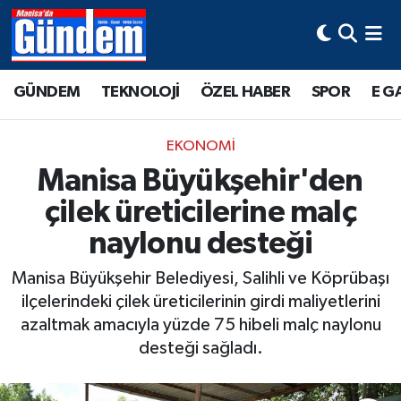
Manisa Hava Durumu
GÜNDEM
TEKNOLOJİ
ÖZEL HABER
SPOR
E G
Manisa Trafik Yoğunluk Haritası
EKONOMİ
Süper Lig Puan Durumu ve Fikstür
Manisa Büyükşehir'den
çilek üreticilerine malç
Tüm Manşetler
naylonu desteği
Son Dakika Haberleri
Manisa Büyükşehir Belediyesi, Salihli ve Köprübaşı
Haber Arşivi
ilçelerindeki çilek üreticilerinin girdi maliyetlerini
azaltmak amacıyla yüzde 75 hibeli malç naylonu
desteği sağladı.