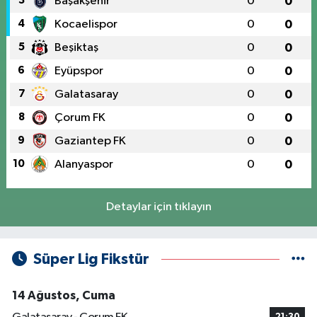
3
Başakşehir
0
0
4
Kocaelispor
0
0
5
Beşiktaş
0
0
6
Eyüpspor
0
0
7
Galatasaray
0
0
8
Çorum FK
0
0
9
Gaziantep FK
0
0
10
Alanyaspor
0
0
Detaylar için tıklayın
Süper Lig Fikstür
14 Ağustos, Cuma