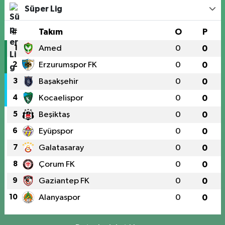
Süper Lig
#
Takım
O
P
1
Amed
0
0
2
Erzurumspor FK
0
0
3
Başakşehir
0
0
4
Kocaelispor
0
0
5
Beşiktaş
0
0
6
Eyüpspor
0
0
7
Galatasaray
0
0
8
Çorum FK
0
0
9
Gaziantep FK
0
0
10
Alanyaspor
0
0