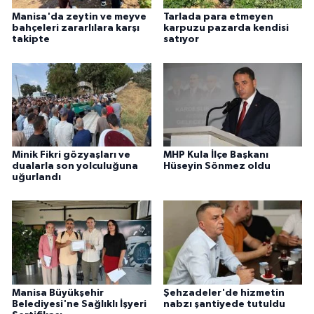
Manisa'da zeytin ve meyve
Tarlada para etmeyen
bahçeleri zararlılara karşı
karpuzu pazarda kendisi
takipte
satıyor
Minik Fikri gözyaşları ve
MHP Kula İlçe Başkanı
dualarla son yolculuğuna
Hüseyin Sönmez oldu
uğurlandı
Manisa Büyükşehir
Şehzadeler'de hizmetin
Belediyesi'ne Sağlıklı İşyeri
nabzı şantiyede tutuldu