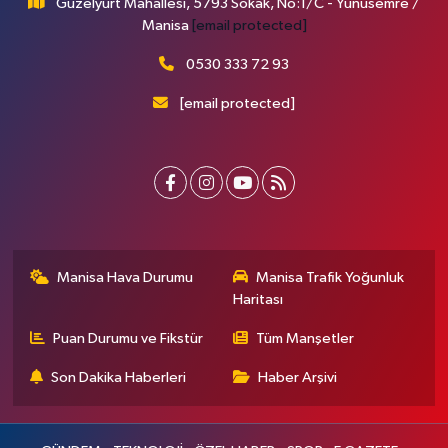
Güzelyurt Mahallesi, 5793 Sokak, No:1/C - Yunusemre /
Manisa
[email protected]
0530 333 72 93
[email protected]
Manisa Hava Durumu
Manisa Trafik Yoğunluk
Haritası
Puan Durumu ve Fikstür
Tüm Manşetler
Son Dakika Haberleri
Haber Arşivi