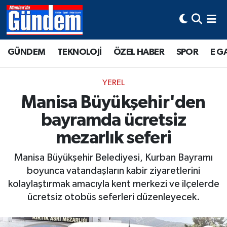
Manisa Hava Durumu
GÜNDEM
TEKNOLOJİ
ÖZEL HABER
SPOR
E G
Manisa Trafik Yoğunluk Haritası
YEREL
Süper Lig Puan Durumu ve Fikstür
Manisa Büyükşehir'den
bayramda ücretsiz
Tüm Manşetler
mezarlık seferi
Son Dakika Haberleri
Manisa Büyükşehir Belediyesi, Kurban Bayramı
Haber Arşivi
boyunca vatandaşların kabir ziyaretlerini
kolaylaştırmak amacıyla kent merkezi ve ilçelerde
ücretsiz otobüs seferleri düzenleyecek.