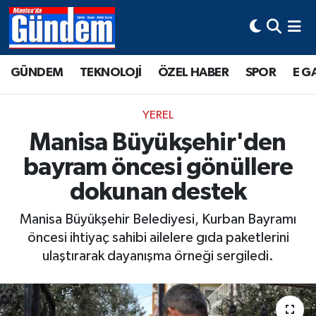
Manisa Hava Durumu
GÜNDEM
TEKNOLOJİ
ÖZEL HABER
SPOR
E G
Manisa Trafik Yoğunluk Haritası
YEREL
Süper Lig Puan Durumu ve Fikstür
Manisa Büyükşehir'den
bayram öncesi gönüllere
Tüm Manşetler
dokunan destek
Son Dakika Haberleri
Manisa Büyükşehir Belediyesi, Kurban Bayramı
Haber Arşivi
öncesi ihtiyaç sahibi ailelere gıda paketlerini
ulaştırarak dayanışma örneği sergiledi.