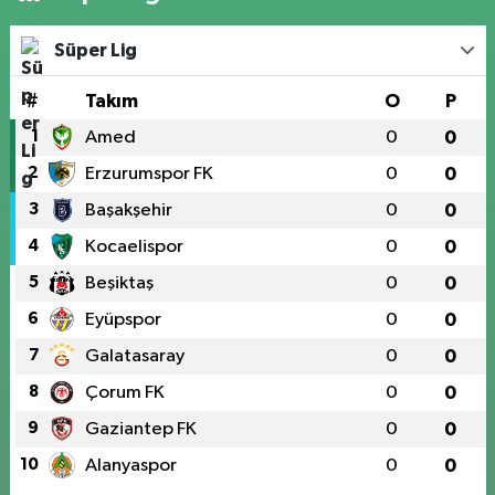
Süper Lig
#
Takım
O
P
1
Amed
0
0
2
Erzurumspor FK
0
0
3
Başakşehir
0
0
4
Kocaelispor
0
0
5
Beşiktaş
0
0
6
Eyüpspor
0
0
7
Galatasaray
0
0
8
Çorum FK
0
0
9
Gaziantep FK
0
0
10
Alanyaspor
0
0