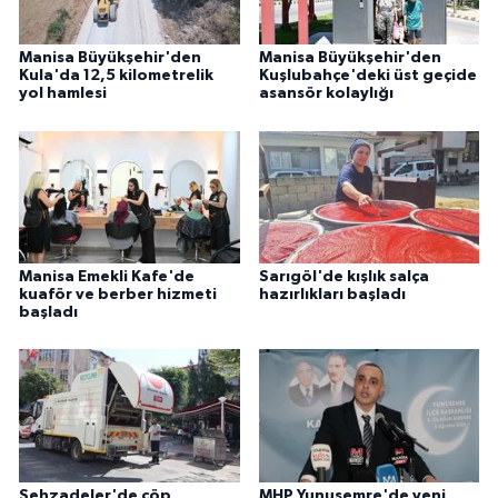
Manisa Büyükşehir'den
Manisa Büyükşehir'den
Kula'da 12,5 kilometrelik
Kuşlubahçe'deki üst geçide
yol hamlesi
asansör kolaylığı
Manisa Emekli Kafe'de
Sarıgöl'de kışlık salça
kuaför ve berber hizmeti
hazırlıkları başladı
başladı
Şehzadeler'de çöp
MHP Yunusemre'de yeni