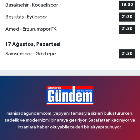
Başakşehir - Kocaelispor
19:00
Beşiktaş - Eyüpspor
21:30
Amed - Erzurumspor FK
21:30
17 Ağustos, Pazartesi
Samsunspor - Göztepe
21:30
manisadagundemcom, yepyeni temasıyla sizleri buluştururken,
sadelik ve modernizmi bir araya getiriyor. Şatafattan kaçınıyor ve
insanlara haber okuyabilecekleri bir altyapı sunuyor.