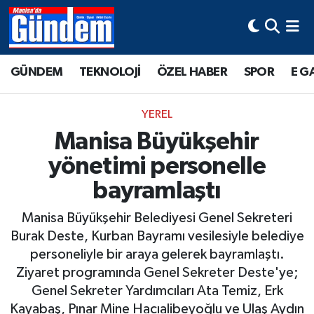
Manisa Hava Durumu
GÜNDEM
TEKNOLOJİ
ÖZEL HABER
SPOR
E G
Manisa Trafik Yoğunluk Haritası
YEREL
Süper Lig Puan Durumu ve Fikstür
Manisa Büyükşehir
yönetimi personelle
Tüm Manşetler
bayramlaştı
Son Dakika Haberleri
Manisa Büyükşehir Belediyesi Genel Sekreteri
Haber Arşivi
Burak Deste, Kurban Bayramı vesilesiyle belediye
personeliyle bir araya gelerek bayramlaştı.
Ziyaret programında Genel Sekreter Deste'ye;
Genel Sekreter Yardımcıları Ata Temiz, Erk
Kayabaş, Pınar Mine Hacıalibeyoğlu ve Ulaş Aydın