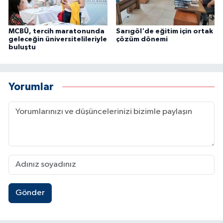
MCBÜ, tercih maratonunda
Sarıgöl'de eğitim için ortak
geleceğin üniversitelileriyle
çözüm dönemi
buluştu
Yorumlar
Gönder