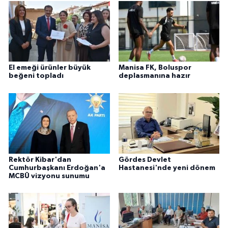
El emeği ürünler büyük
Manisa FK, Boluspor
beğeni topladı
deplasmanına hazır
Rektör Kibar'dan
Gördes Devlet
Cumhurbaşkanı Erdoğan'a
Hastanesi'nde yeni dönem
MCBÜ vizyonu sunumu