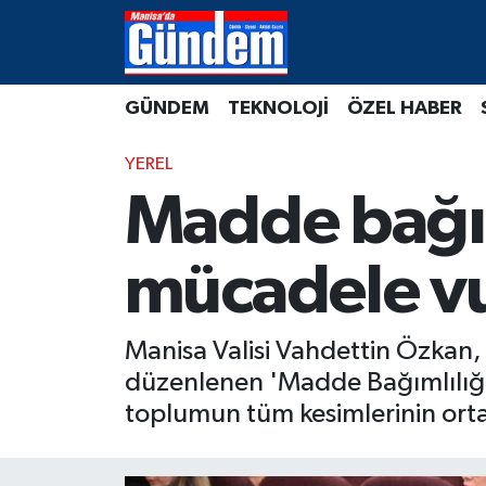
Manisa Hava Durumu
GÜNDEM
TEKNOLOJİ
ÖZEL HABER
Manisa Trafik Yoğunluk Haritası
YEREL
Süper Lig Puan Durumu ve Fikstür
Madde bağım
Tüm Manşetler
mücadele v
Son Dakika Haberleri
Manisa Valisi Vahdettin Özkan,
Haber Arşivi
düzenlenen 'Madde Bağımlılığın
toplumun tüm kesimlerinin ort