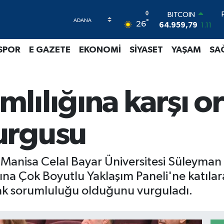
DOLAR
°
26
47,7436
0.18
EURO
55,2510
0.32
SPOR
E GAZETE
EKONOMİ
SİYASET
YAŞAM
SA
STERLİN
64,4811
0.38
GRAM ALTIN
6660.55
0.03
lılığına karşı o
BİST100
13.779
-14
BITCOIN
urgusu
64.959,79
1.11
 Manisa Celal Bayar Üniversitesi Süleyman
a Çok Boyutlu Yaklaşım Paneli'ne katılar
ak sorumluluğu olduğunu vurguladı.