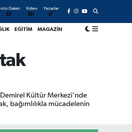
Foto Galeri
Video
Yazarlar
ĞLIK
EĞİTİM
MAGAZİN
rtak
 Demirel Kültür Merkezi'nde
ak, bağımlılıkla mücadelenin