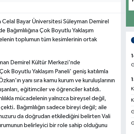
1
 Celal Bayar Üniversitesi Süleyman Demirel
e Bağımlılığına Çok Boyutlu Yaklaşım
delenin toplumun tüm kesimlerinin ortak
1
yman Demirel Kültür Merkezi'nde
G
Çok Boyutlu Yaklaşım Paneli' geniş katılımla
1
zkan'ın yanı sıra kamu kurum ve kuruluşlarının
ışanları, eğitimciler ve öğrenciler katıldı.
K
lıkla mücadelenin yalnızca bireysel değil,
K
ekti. Bağımlılığın sadece bireyi değil; aile
G
huzuru da doğrudan etkilediğini belirten Vali
G
rumunun belirleyici bir role sahip olduğunu