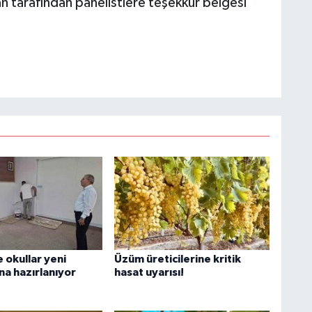
 tarafından panelistlere teşekkür belgesi
 okullar yeni
Üzüm üreticilerine kritik
ına hazırlanıyor
hasat uyarısı!