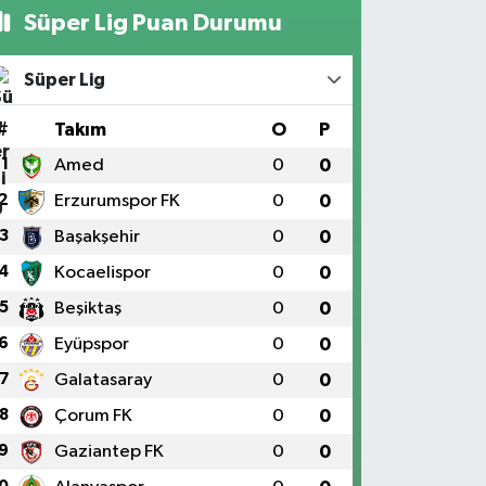
Süper Lig Puan Durumu
Süper Lig
#
Takım
O
P
1
Amed
0
0
2
Erzurumspor FK
0
0
3
Başakşehir
0
0
4
Kocaelispor
0
0
5
Beşiktaş
0
0
6
Eyüpspor
0
0
7
Galatasaray
0
0
8
Çorum FK
0
0
9
Gaziantep FK
0
0