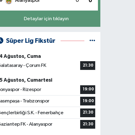
0
Alanyaspor
0
0
Detaylar için tıklayın
Süper Lig Fikstür
4 Ağustos, Cuma
alatasaray - Çorum FK
21:30
5 Ağustos, Cumartesi
onyaspor - Rizespor
19:00
asımpaşa - Trabzonspor
19:00
ençlerbirliği S.K. - Fenerbahçe
21:30
aziantep FK - Alanyaspor
21:30