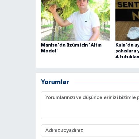
Manisa'da üzüm için 'Altın
Kula'da u
Model'
şahıslara
4 tutukla
Yorumlar