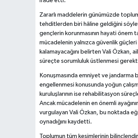
ifade etti.
Zararlı maddelerin günümüzde topluml
tehditlerden biri hâline geldiğini söyl
gençlerin korunmasının hayati önem ta
mücadelenin yalnızca güvenlik güçleri ya
kalamayacağını belirten Vali Özkan, ai
süreçte sorumluluk üstlenmesi gerektiğ
Konuşmasında emniyet ve jandarma biri
engellenmesi konusunda yoğun çalışma
kuruluşlarının ise rehabilitasyon süreç
Ancak mücadelenin en önemli ayağının
vurgulayan Vali Özkan, bu noktada eğiti
oynadığını kaydetti.
Toplumun tüm kesimlerinin bilinçlendir