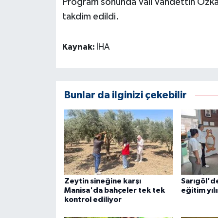
Program sonunda Vali Vahdettin Özkan
takdim edildi.
Kaynak:
İHA
Bunlar da ilginizi çekebilir
Zeytin sineğine karşı
Sarıgöl'de
Manisa'da bahçeler tek tek
eğitim yıl
kontrol ediliyor