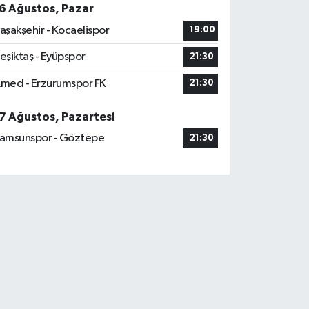
6 Ağustos, Pazar
aşakşehir - Kocaelispor
19:00
eşiktaş - Eyüpspor
21:30
med - Erzurumspor FK
21:30
7 Ağustos, Pazartesi
amsunspor - Göztepe
21:30