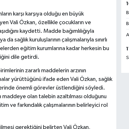
1
B
arın karşı karşıya olduğu en büyük
eyen Vali Özkan, özellikle çocukların ve
B
şıdığını kaydetti. Madde bağımlılığıyla
A
 da sağlık kuruluşlarının çalışmalarıyla sınırlı
lelerden eğitim kurumlarına kadar herkesin bu
1
ini dile getirdi.
S
mlerinin zararlı maddelerin arzının
lar yürüttüğünü ifade eden Vali Özkan, sağlık
lerinde önemli görevler üstlendiğini söyledi.
 maddeye olan talebin azaltılması olduğunu
m ve farkındalık çalışmalarının belirleyici rol
ilmesi gerektiğini belirten Vali Özkan,