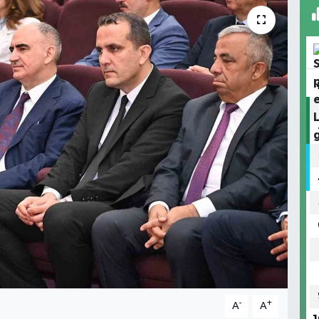
-
+
A
A