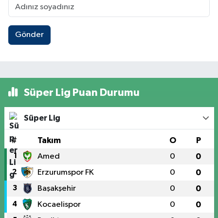
Gönder
Süper Lig Puan Durumu
Süper Lig
#
Takım
O
P
1
Amed
0
0
2
Erzurumspor FK
0
0
3
Başakşehir
0
0
4
Kocaelispor
0
0