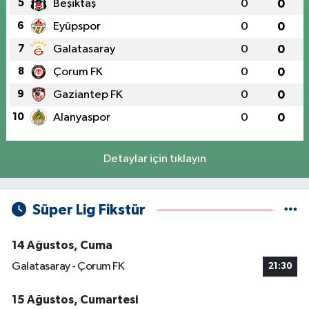
5
Beşiktaş
0
0
6
Eyüpspor
0
0
7
Galatasaray
0
0
8
Çorum FK
0
0
9
Gaziantep FK
0
0
10
Alanyaspor
0
0
Detaylar için tıklayın
Süper Lig Fikstür
14 Ağustos, Cuma
Galatasaray - Çorum FK
21:30
15 Ağustos, Cumartesi