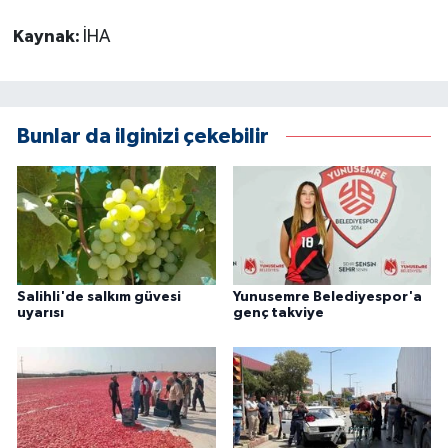
Kaynak:
İHA
Bunlar da ilginizi çekebilir
Salihli'de salkım güvesi
Yunusemre Belediyespor'a
uyarısı
genç takviye