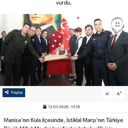
vurdu.
Paylaş
-
+
A
A
12.03.2026 - 13:16
Manisa'nın Kula ilçesinde, İstiklal Marşı'nın Türkiye