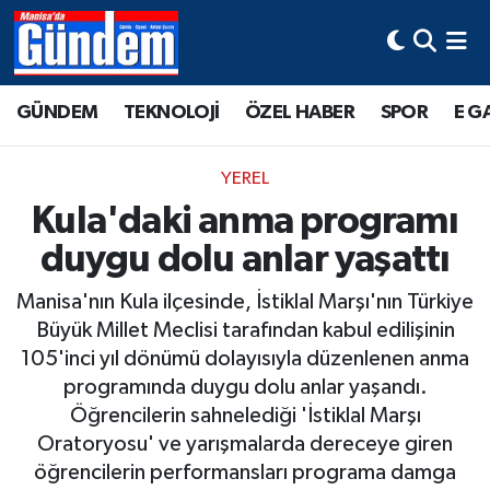
Manisa Hava Durumu
GÜNDEM
TEKNOLOJİ
ÖZEL HABER
SPOR
E G
Manisa Trafik Yoğunluk Haritası
YEREL
Süper Lig Puan Durumu ve Fikstür
Kula'daki anma programı
duygu dolu anlar yaşattı
Tüm Manşetler
Manisa'nın Kula ilçesinde, İstiklal Marşı'nın Türkiye
Son Dakika Haberleri
Büyük Millet Meclisi tarafından kabul edilişinin
105'inci yıl dönümü dolayısıyla düzenlenen anma
Haber Arşivi
programında duygu dolu anlar yaşandı.
Öğrencilerin sahnelediği 'İstiklal Marşı
Oratoryosu' ve yarışmalarda dereceye giren
öğrencilerin performansları programa damga