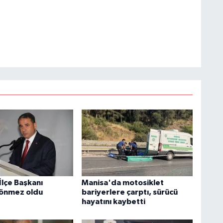
İlçe Başkanı
Manisa'da motosiklet
Sönmez oldu
bariyerlere çarptı, sürücü
hayatını kaybetti