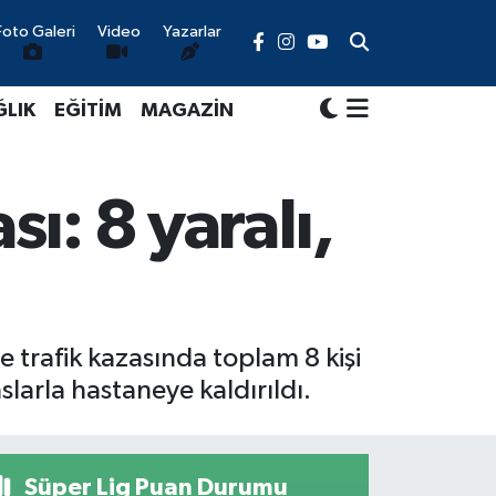
Foto Galeri
Video
Yazarlar
ĞLIK
EĞİTİM
MAGAZİN
ı: 8 yaralı,
me trafik kazasında toplam 8 kişi
slarla hastaneye kaldırıldı.
Süper Lig Puan Durumu