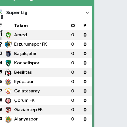
Süper Lig
#
Takım
O
P
1
Amed
0
0
2
Erzurumspor FK
0
0
3
Başakşehir
0
0
4
Kocaelispor
0
0
5
Beşiktaş
0
0
6
Eyüpspor
0
0
7
Galatasaray
0
0
8
Çorum FK
0
0
9
Gaziantep FK
0
0
0
Alanyaspor
0
0