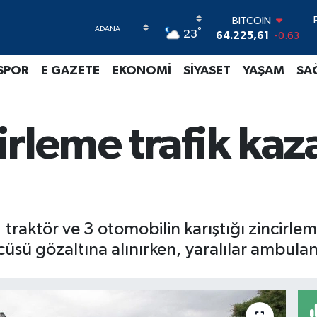
64.225,61
-0.63
DOLAR
°
23
47,7143
0.16
EURO
55,0317
-0.02
SPOR
E GAZETE
EKONOMİ
SİYASET
YAŞAM
SA
STERLİN
64,2463
0.07
GRAM ALTIN
6510.40
0.45
rleme trafik kazas
BİST100
13.799
70
1 traktör ve 3 otomobilin karıştığı zincirle
cüsü gözaltına alınırken, yaralılar ambulan