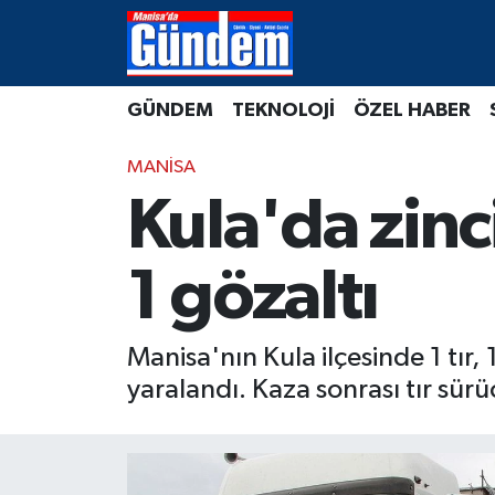
Manisa Hava Durumu
GÜNDEM
TEKNOLOJİ
ÖZEL HABER
Manisa Trafik Yoğunluk Haritası
MANİSA
Süper Lig Puan Durumu ve Fikstür
Kula'da zinci
Tüm Manşetler
1 gözaltı
Son Dakika Haberleri
Manisa'nın Kula ilçesinde 1 tır, 
Haber Arşivi
yaralandı. Kaza sonrası tır sürü