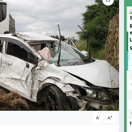
-
+
A
A
1