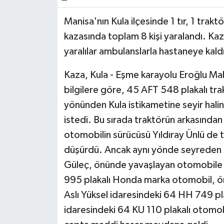
Manisa'nın Kula ilçesinde 1 tır, 1 trakt
kazasında toplam 8 kişi yaralandı. Kaza
yaralılar ambulanslarla hastaneye kaldır
Kaza, Kula - Eşme karayolu Eroğlu Mah
bilgilere göre, 45 AFT 548 plakalı t
yönünden Kula istikametine seyir hal
istedi. Bu sırada traktörün arkasınd
otomobilin sürücüsü Yıldıray Ünlü de t
düşürdü. Ancak aynı yönde seyreden 6
Güleç, önünde yavaşlayan otomobile ç
995 plakalı Honda marka otomobil, ö
Aslı Yüksel idaresindeki 64 HH 749 p
idaresindeki 64 KU 110 plakalı otomob