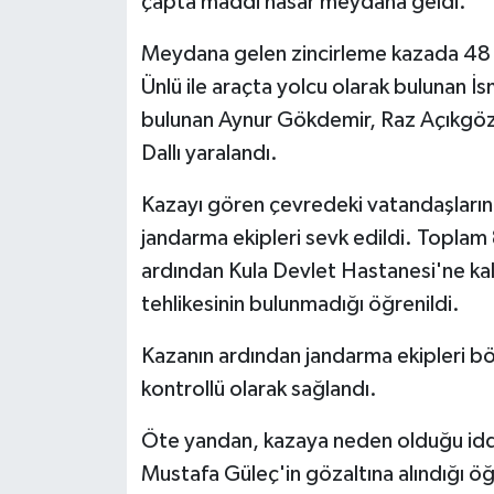
çapta maddi hasar meydana geldi.
Meydana gelen zincirleme kazada 48 V
Ünlü ile araçta yolcu olarak bulunan İs
bulunan Aynur Gökdemir, Raz Açıkgöz
Dallı yaralandı.
Kazayı gören çevredeki vatandaşların i
jandarma ekipleri sevk edildi. Toplam 8
ardından Kula Devlet Hastanesi'ne kaldır
tehlikesinin bulunmadığı öğrenildi.
Kazanın ardından jandarma ekipleri böl
kontrollü olarak sağlandı.
Öte yandan, kazaya neden olduğu iddia
Mustafa Güleç'in gözaltına alındığı öğ