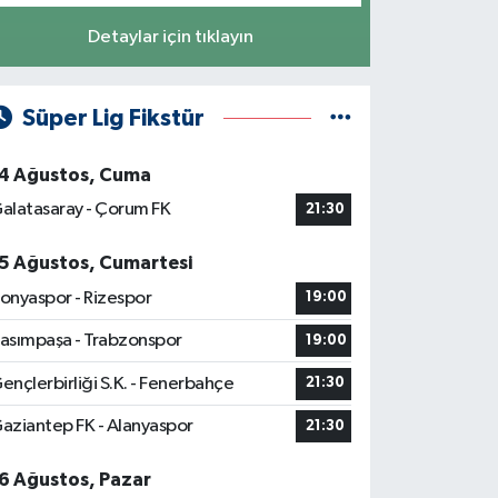
Detaylar için tıklayın
Süper Lig Fikstür
4 Ağustos, Cuma
alatasaray - Çorum FK
21:30
5 Ağustos, Cumartesi
onyaspor - Rizespor
19:00
asımpaşa - Trabzonspor
19:00
ençlerbirliği S.K. - Fenerbahçe
21:30
aziantep FK - Alanyaspor
21:30
6 Ağustos, Pazar