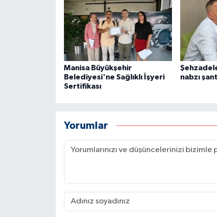
Manisa Büyükşehir
Şehzadele
Belediyesi'ne Sağlıklı İşyeri
nabzı şan
Sertifikası
Yorumlar