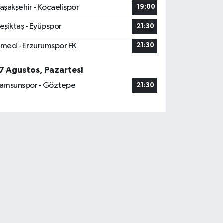
aşakşehir - Kocaelispor
19:00
eşiktaş - Eyüpspor
21:30
med - Erzurumspor FK
21:30
7 Ağustos, Pazartesi
amsunspor - Göztepe
21:30