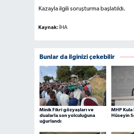
Kazayla ilgili soruşturma başlatıldı.
Kaynak:
İHA
Bunlar da ilginizi çekebilir
Minik Fikri gözyaşları ve
MHP Kula 
dualarla son yolculuğuna
Hüseyin 
uğurlandı