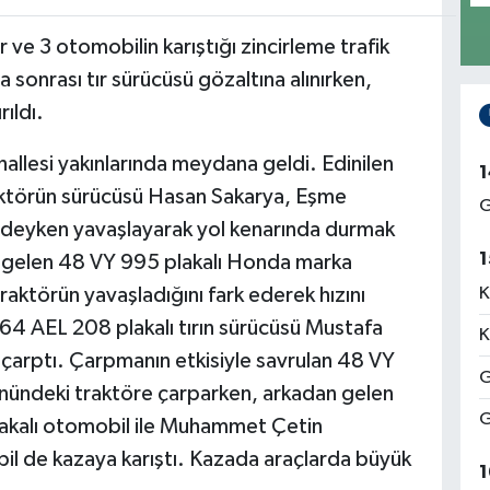
ör ve 3 otomobilin karıştığı zincirleme trafik
 sonrası tır sürücüsü gözaltına alınırken,
ıldı.
allesi yakınlarında meydana geldi. Edinilen
1
raktörün sürücüsü Hasan Sakarya, Eşme
G
indeyken yavaşlayarak yol kenarında durmak
1
an gelen 48 VY 995 plakalı Honda marka
raktörün yavaşladığını fark ederek hızını
K
4 AEL 208 plakalı tırın sürücüsü Mustafa
K
arptı. Çarpmanın etkisiyle savrulan 48 VY
G
nündeki traktöre çarparken, arkadan gelen
G
lakalı otomobil ile Muhammet Çetin
il de kazaya karıştı. Kazada araçlarda büyük
1