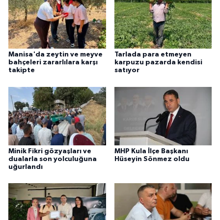
Manisa'da zeytin ve meyve
Tarlada para etmeyen
bahçeleri zararlılara karşı
karpuzu pazarda kendisi
takipte
satıyor
Minik Fikri gözyaşları ve
MHP Kula İlçe Başkanı
dualarla son yolculuğuna
Hüseyin Sönmez oldu
uğurlandı