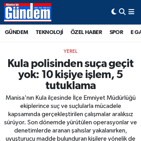
Manisa Hava Durumu
GÜNDEM
TEKNOLOJİ
ÖZEL HABER
SPOR
E G
Manisa Trafik Yoğunluk Haritası
YEREL
Süper Lig Puan Durumu ve Fikstür
Kula polisinden suça geçit
yok: 10 kişiye işlem, 5
Tüm Manşetler
tutuklama
Son Dakika Haberleri
Manisa'nın Kula ilçesinde İlçe Emniyet Müdürlüğü
Haber Arşivi
ekiplerince suç ve suçlularla mücadele
kapsamında gerçekleştirilen çalışmalar aralıksız
sürüyor. Son dönemde yürütülen operasyonlar ve
denetimlerde aranan şahıslar yakalanırken,
uyuşturucu madde bulunduran kişilere yönelik de