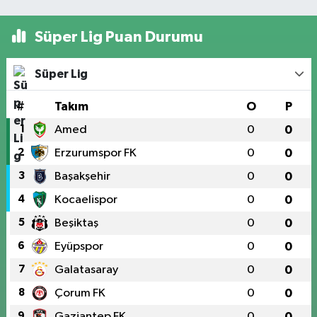
Süper Lig Puan Durumu
Süper Lig
#
Takım
O
P
1
Amed
0
0
2
Erzurumspor FK
0
0
3
Başakşehir
0
0
4
Kocaelispor
0
0
5
Beşiktaş
0
0
6
Eyüpspor
0
0
7
Galatasaray
0
0
8
Çorum FK
0
0
9
Gaziantep FK
0
0