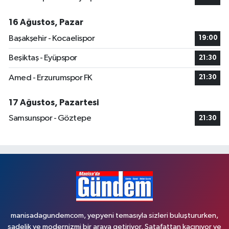
16 Ağustos, Pazar
Başakşehir - Kocaelispor
19:00
Beşiktaş - Eyüpspor
21:30
Amed - Erzurumspor FK
21:30
17 Ağustos, Pazartesi
Samsunspor - Göztepe
21:30
manisadagundemcom, yepyeni temasıyla sizleri buluştururken,
sadelik ve modernizmi bir araya getiriyor. Şatafattan kaçınıyor ve