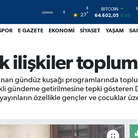
BITCOIN
64.602,05
0.69
°
27
DOLAR
47,6006
0.06
EURO
SPOR
E GAZETE
EKONOMİ
SİYASET
YAŞAM
SA
55,0250
0.02
STERLİN
64,2398
0.2
k ilişkiler toplum
GRAM ALTIN
6513.94
0.32
BİST100
13.768
48
lanan gündüz kuşağı programlarında toplu
rekli gündeme getirilmesine tepki göstere
yayınların özellikle gençler ve çocuklar üz