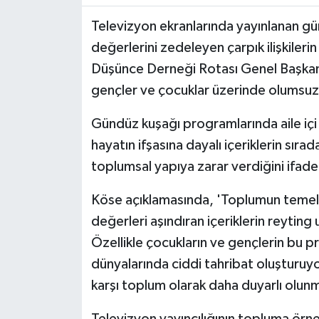
Televizyon ekranlarında yayınlanan g
değerlerini zedeleyen çarpık ilişkiler
Düşünce Derneği Rotası Genel Başkanı 
gençler ve çocuklar üzerinde olumsuz 
Gündüz kuşağı programlarında aile içi i
hayatın ifşasına dayalı içeriklerin sırad
toplumsal yapıya zarar verdiğini ifade 
Köse açıklamasında, 'Toplumun temelin
değerleri aşındıran içeriklerin reytin
Özellikle çocukların ve gençlerin bu 
dünyalarında ciddi tahribat oluşturuyor
karşı toplum olarak daha duyarlı olunm
Televizyon yayıncılığının topluma örn