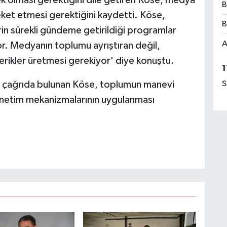
B
reket etmesi gerektiğini kaydetti. Köse,
B
erin sürekli gündeme getirildiği programlar
A
or. Medyanın toplumu ayrıştıran değil,
çerikler üretmesi gerekiyor' diye konuştu.
1
a çağrıda bulunan Köse, toplumun manevi
S
enetim mekanizmalarının uygulanması