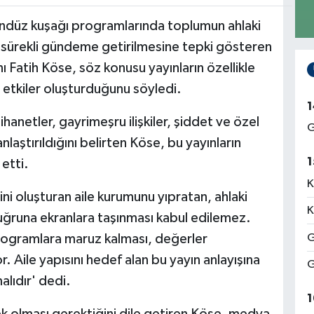
ündüz kuşağı programlarında toplumun ahlaki
in sürekli gündeme getirilmesine tepki gösteren
Fatih Köse, söz konusu yayınların özellikle
etkiler oluşturduğunu söyledi.
1
hanetler, gayrimeşru ilişkiler, şiddet ve özel
G
anlaştırıldığını belirten Köse, bu yayınların
1
etti.
K
i oluşturan aile kurumunu yıpratan, ahlaki
K
g uğruna ekranlara taşınması kabul edilemez.
programlara maruz kalması, değerler
G
. Aile yapısını hedef alan bu yayın anlayışına
G
alıdır' dedi.
1
ek olması gerektiğini dile getiren Köse, medya