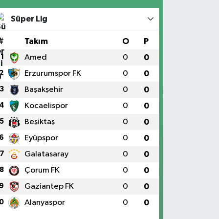
Süper Lig
#
Takım
O
P
1
Amed
0
0
2
Erzurumspor FK
0
0
3
Başakşehir
0
0
4
Kocaelispor
0
0
5
Beşiktaş
0
0
6
Eyüpspor
0
0
7
Galatasaray
0
0
8
Çorum FK
0
0
9
Gaziantep FK
0
0
0
Alanyaspor
0
0