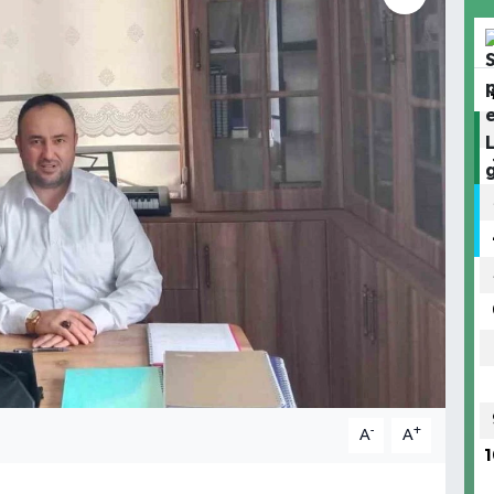
-
+
A
A
1