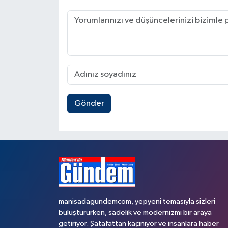
Gönder
manisadagundemcom, yepyeni temasıyla sizleri
buluştururken, sadelik ve modernizmi bir araya
getiriyor. Şatafattan kaçınıyor ve insanlara haber