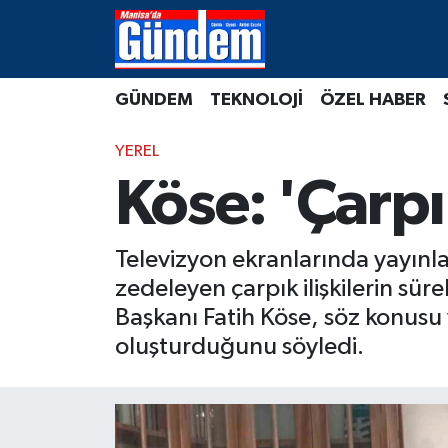
Manisa Hava Durumu
GÜNDEM
TEKNOLOJİ
ÖZEL HABER
Manisa Trafik Yoğunluk Haritası
YEREL
Süper Lig Puan Durumu ve Fikstür
Köse: 'Çarpı
Tüm Manşetler
Televizyon ekranlarında yayın
Son Dakika Haberleri
zedeleyen çarpık ilişkilerin sü
Başkanı Fatih Köse, söz konusu 
Haber Arşivi
oluşturduğunu söyledi.