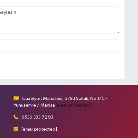
Güzelyurt Mahallesi, 5793 Sokak, No:1/C -
Yunusemre / Manisa
[email protected]
0530 333 72 93
[email protected]