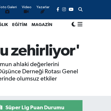
Foto Galeri
Video
Yazarlar
ĞLIK
EĞİTİM
MAGAZİN
u zehirliyor'
mun ahlaki değerlerini
n Düşünce Derneği Rotası Genel
erinde olumsuz etkiler
Süper Lig Puan Durumu