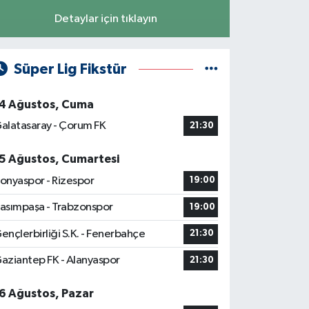
Detaylar için tıklayın
Süper Lig Fikstür
4 Ağustos, Cuma
alatasaray - Çorum FK
21:30
5 Ağustos, Cumartesi
onyaspor - Rizespor
19:00
asımpaşa - Trabzonspor
19:00
ençlerbirliği S.K. - Fenerbahçe
21:30
aziantep FK - Alanyaspor
21:30
6 Ağustos, Pazar