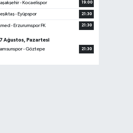
aşakşehir - Kocaelispor
19:00
eşiktaş - Eyüpspor
21:30
med - Erzurumspor FK
21:30
7 Ağustos, Pazartesi
amsunspor - Göztepe
21:30