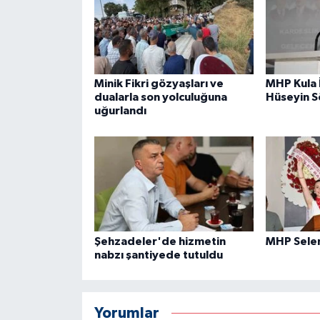
Minik Fikri gözyaşları ve
MHP Kula 
dualarla son yolculuğuna
Hüseyin 
uğurlandı
Şehzadeler'de hizmetin
MHP Sele
nabzı şantiyede tutuldu
Yorumlar