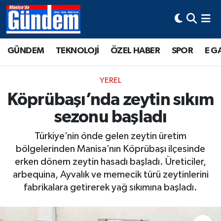
Manisa Hava Durumu
GÜNDEM
TEKNOLOJİ
ÖZEL HABER
SPOR
E G
Manisa Trafik Yoğunluk Haritası
YEREL
Süper Lig Puan Durumu ve Fikstür
Köprübaşı’nda zeytin sıkım
sezonu başladı
Tüm Manşetler
Türkiye’nin önde gelen zeytin üretim
Son Dakika Haberleri
bölgelerinden Manisa’nın Köprübaşı ilçesinde
erken dönem zeytin hasadı başladı. Üreticiler,
Haber Arşivi
arbequina, Ayvalık ve memecik türü zeytinlerini
fabrikalara getirerek yağ sıkımına başladı.