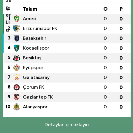
#
Takım
O
P
1
Amed
0
0
2
Erzurumspor FK
0
0
3
Başakşehir
0
0
4
Kocaelispor
0
0
5
Beşiktaş
0
0
6
Eyüpspor
0
0
7
Galatasaray
0
0
8
Çorum FK
0
0
9
Gaziantep FK
0
0
10
Alanyaspor
0
0
Detaylar için tıklayın