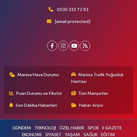
0530 333 72 93
[email protected]
Manisa Hava Durumu
Manisa Trafik Yoğunluk
Haritası
Puan Durumu ve Fikstür
Tüm Manşetler
Son Dakika Haberleri
Haber Arşivi
GÜNDEM
TEKNOLOJİ
ÖZEL HABER
SPOR
E GAZETE
EKONOMİ
SİYASET
YAŞAM
SAĞLIK
EĞİTİM