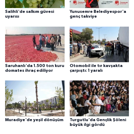
Salihli'de salkım güvesi
Yunusemre Belediyespor'a
uyarısı
genç takviye
Saruhanlı'da 1.500 ton kuru
Otomobil ile tır kavşakta
domates ihraç ediliyor
çarpıştı: 1 yaralı
Muradiye'de yeşil dönüşüm
Turgutlu'da Gençlik Şöleni
büyük ilgi gördü