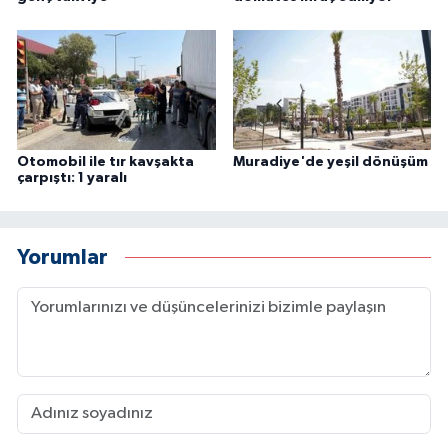
Otomobil ile tır kavşakta
Muradiye'de yeşil dönüşüm
çarpıştı: 1 yaralı
Yorumlar