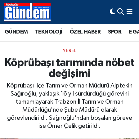
Manisa Hava Durumu
GÜNDEM
TEKNOLOJİ
ÖZEL HABER
SPOR
E G
Manisa Trafik Yoğunluk Haritası
YEREL
Süper Lig Puan Durumu ve Fikstür
Köprübaşı tarımında nöbet
değişimi
Tüm Manşetler
Köprübaşı İlçe Tarım ve Orman Müdürü Alptekin
Son Dakika Haberleri
Sağıroğlu, yaklaşık 16 yıl sürdürdüğü görevini
tamamlayarak Trabzon İl Tarım ve Orman
Haber Arşivi
Müdürlüğü'nde Şube Müdürü olarak
görevlendirildi. Sağıroğlu'ndan boşalan göreve
ise Ömer Çelik getirildi.