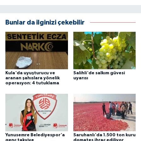
Bunlar da ilginizi çekebilir
Kula'da uyuşturucu ve
Salihli'de salkım güvesi
aranan şahıslara yönelik
uyarısı
operasyon: 4 tutuklama
Yunusemre Belediyespor'a
Saruhanlı'da 1.500 ton kuru
genç takviye
domates ihraç ediliyor