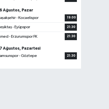
6 Ağustos, Pazar
aşakşehir - Kocaelispor
19:00
eşiktaş - Eyüpspor
21:30
med - Erzurumspor FK
21:30
7 Ağustos, Pazartesi
amsunspor - Göztepe
21:30