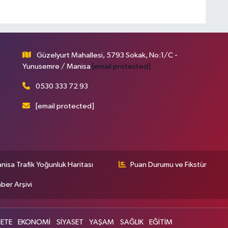
Güzelyurt Mahallesi, 5793 Sokak, No:1/C -
Yunusemre / Manisa
[email protected]
0530 333 72 93
[email protected]
nisa Trafik Yoğunluk Haritası
Puan Durumu ve Fikstür
ber Arşivi
ETE
EKONOMİ
SİYASET
YAŞAM
SAĞLIK
EĞİTİM