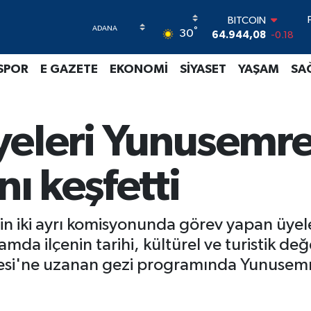
64.944,08
-0.18
DOLAR
°
30
47,7436
0.18
EURO
SPOR
E GAZETE
EKONOMİ
SİYASET
YAŞAM
SA
55,2510
0.32
STERLİN
64,4811
0.38
GRAM ALTIN
eleri Yunusemre'
6660.55
0.03
BİST100
13.779
-14
nı keşfetti
in iki ayrı komisyonunda görev yapan üyel
a ilçenin tarihi, kültürel ve turistik değe
si'ne uzanan gezi programında Yunusemre