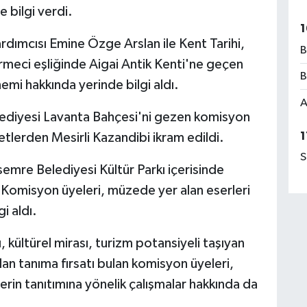
e bilgi verdi.
1
rdımcısı Emine Özge Arslan ile Kent Tarihi,
B
meci eşliğinde Aigai Antik Kenti'ne geçen
B
nemi hakkında yerinde bilgi aldı.
A
diyesi Lavanta Bahçesi'ni gezen komisyon
1
tlerden Mesirli Kazandibi ikram edildi.
S
emre Belediyesi Kültür Parkı içerisinde
Komisyon üyeleri, müzede yer alan eserleri
gi aldı.
, kültürel mirası, turizm potansiyeli taşıyan
dan tanıma fırsatı bulan komisyon üyeleri,
rin tanıtımına yönelik çalışmalar hakkında da