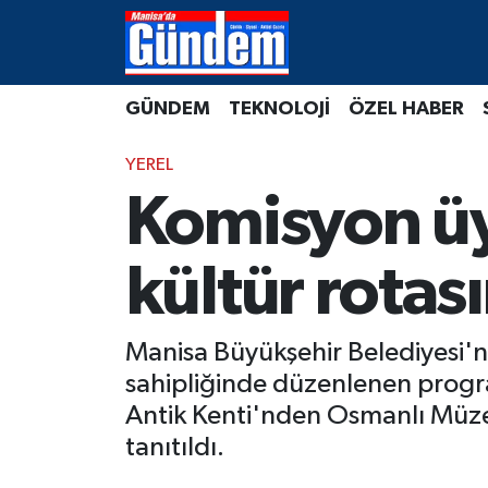
Manisa Hava Durumu
GÜNDEM
TEKNOLOJİ
ÖZEL HABER
Manisa Trafik Yoğunluk Haritası
YEREL
Süper Lig Puan Durumu ve Fikstür
Komisyon üy
Tüm Manşetler
kültür rotası
Son Dakika Haberleri
Manisa Büyükşehir Belediyesi'n
Haber Arşivi
sahipliğinde düzenlenen programd
Antik Kenti'nden Osmanlı Müze
tanıtıldı.