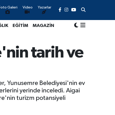
Foto Galeri
Video
Yazarlar
ĞLIK
EĞİTİM
MAGAZİN
nin tarih ve
er, Yunusemre Belediyesi'nin ev
rlerini yerinde inceledi. Aigai
'nin turizm potansiyeli