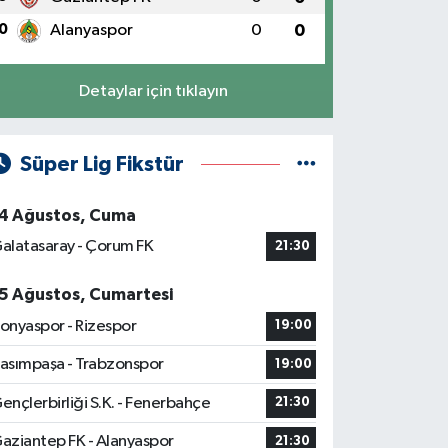
0
Alanyaspor
0
0
Detaylar için tıklayın
Süper Lig Fikstür
4 Ağustos, Cuma
alatasaray - Çorum FK
21:30
5 Ağustos, Cumartesi
onyaspor - Rizespor
19:00
asımpaşa - Trabzonspor
19:00
ençlerbirliği S.K. - Fenerbahçe
21:30
aziantep FK - Alanyaspor
21:30