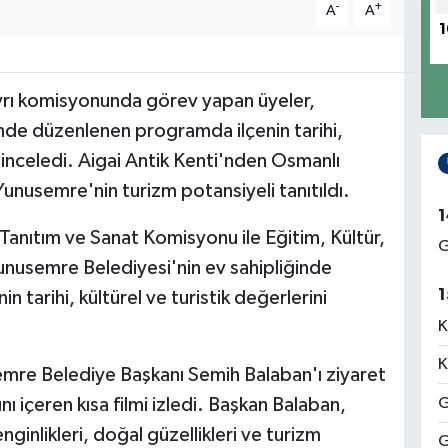
-
+
A
A
1
ayrı komisyonunda görev yapan üyeler,
nde düzenlenen programda ilçenin tarihi,
e inceledi. Aigai Antik Kenti'nden Osmanlı
nusemre'nin turizm potansiyeli tanıtıldı.
1
Tanıtım ve Sanat Komisyonu ile Eğitim, Kültür,
G
unusemre Belediyesi'nin ev sahipliğinde
1
tarihi, kültürel ve turistik değerlerini
K
K
mre Belediye Başkanı Semih Balaban'ı ziyaret
nı içeren kısa filmi izledi. Başkan Balaban,
G
nginlikleri, doğal güzellikleri ve turizm
G