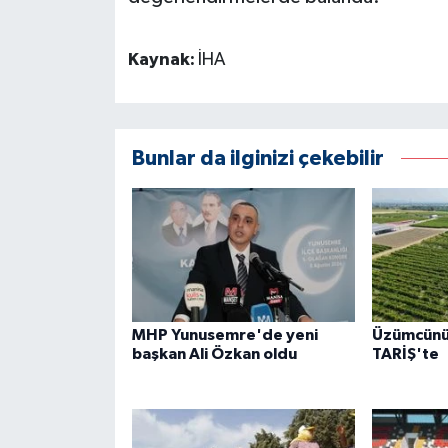
Kaynak:
İHA
Bunlar da ilginizi çekebilir
MHP Yunusemre'de yeni
Üzümcünü
başkan Ali Özkan oldu
TARİŞ'te