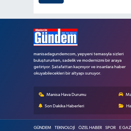
manisadagundemcom, yepyeni temasıyla sizleri
buluştururken, sadelik ve modernizmi bir araya
getiriyor. Şatafattan kaçınıyor ve insanlara haber
okuyabilecekleri bir altyapı sunuyor.
Manisa Hava Durumu
Ma
Son Dakika Haberleri
Ha
GÜNDEM
TEKNOLOJİ
ÖZEL HABER
SPOR
E GAZ