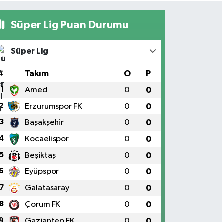
Süper Lig Puan Durumu
Süper Lig
#
Takım
O
P
1
Amed
0
0
2
Erzurumspor FK
0
0
3
Başakşehir
0
0
4
Kocaelispor
0
0
5
Beşiktaş
0
0
6
Eyüpspor
0
0
7
Galatasaray
0
0
8
Çorum FK
0
0
9
Gaziantep FK
0
0