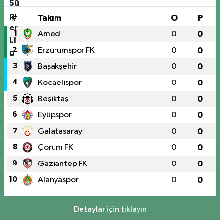
#
Takım
O
P
1
Amed
0
0
2
Erzurumspor FK
0
0
3
Başakşehir
0
0
4
Kocaelispor
0
0
5
Beşiktaş
0
0
6
Eyüpspor
0
0
7
Galatasaray
0
0
8
Çorum FK
0
0
9
Gaziantep FK
0
0
10
Alanyaspor
0
0
Detaylar için tıklayın