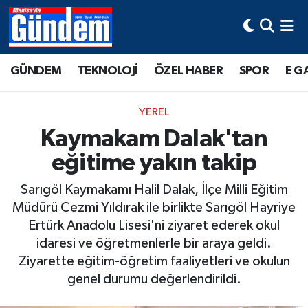
Manisa Hava Durumu
GÜNDEM
TEKNOLOJİ
ÖZEL HABER
SPOR
E G
Manisa Trafik Yoğunluk Haritası
YEREL
Süper Lig Puan Durumu ve Fikstür
Kaymakam Dalak'tan
eğitime yakın takip
Tüm Manşetler
Sarıgöl Kaymakamı Halil Dalak, İlçe Milli Eğitim
Son Dakika Haberleri
Müdürü Cezmi Yıldırak ile birlikte Sarıgöl Hayriye
Ertürk Anadolu Lisesi'ni ziyaret ederek okul
Haber Arşivi
idaresi ve öğretmenlerle bir araya geldi.
Ziyarette eğitim-öğretim faaliyetleri ve okulun
genel durumu değerlendirildi.