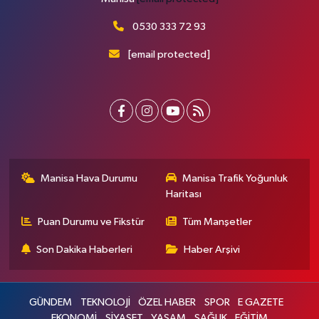
0530 333 72 93
[email protected]
Manisa Hava Durumu
Manisa Trafik Yoğunluk
Haritası
Puan Durumu ve Fikstür
Tüm Manşetler
Son Dakika Haberleri
Haber Arşivi
GÜNDEM
TEKNOLOJİ
ÖZEL HABER
SPOR
E GAZETE
EKONOMİ
SİYASET
YAŞAM
SAĞLIK
EĞİTİM