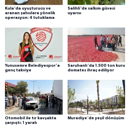
Kula'da uyuşturucu ve
Salihli'de salkım güvesi
aranan şahıslara yönelik
uyarısı
operasyon: 4 tutuklama
Yunusemre Belediyespor'a
Saruhanlı'da 1.500 ton kuru
genç takviye
domates ihraç ediliyor
Otomobil ile tır kavşakta
Muradiye'de yeşil dönüşüm
çarpıştı: 1 yaralı