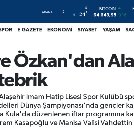
64.643,95
0.16
DOLAR
°
24
47,6704
0
EURO
55,0406
-0.08
SPOR
E GAZETE
EKONOMİ
SİYASET
YAŞAM
SA
STERLİN
64,2143
0
GRAM ALTIN
6500.87
0.12
e Özkan'dan Alaş
BİST100
13.799
70
tebrik
 Alaşehir İmam Hatip Lisesi Spor Kulübü spo
lleri Dünya Şampiyonası'nda gençler kate
ıyla Kula'da düzenlenen iftar programına k
m Kasapoğlu ve Manisa Valisi Vahdettin Öz