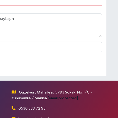
Güzelyurt Mahallesi, 5793 Sokak, No:1/C -
Yunusemre / Manisa
[email protected]
0530 333 72 93