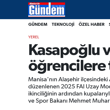
Manisa Hava Durumu
GÜNDEM
TEKNOLOJİ
ÖZEL HABER
Manisa Trafik Yoğunluk Haritası
YEREL
Süper Lig Puan Durumu ve Fikstür
Kasapoğlu v
Tüm Manşetler
öğrencilere 
Son Dakika Haberleri
Manisa'nın Alaşehir ilçesindeki
Haber Arşivi
düzenlenen 2025 FAI Uzay Mode
ikinciliğinin ardından kupalar
ve Spor Bakanı Mehmet Muharre