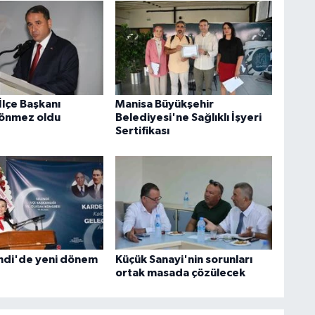
İlçe Başkanı
Manisa Büyükşehir
Sönmez oldu
Belediyesi'ne Sağlıklı İşyeri
Sertifikası
ndi'de yeni dönem
Küçük Sanayi'nin sorunları
ortak masada çözülecek