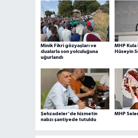
Minik Fikri gözyaşları ve
MHP Kula 
dualarla son yolculuğuna
Hüseyin 
uğurlandı
Şehzadeler'de hizmetin
MHP Sele
nabzı şantiyede tutuldu