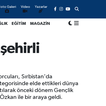
Foto Galeri
Video
Yazarlar
ĞLIK
EĞİTİM
MAGAZİN
ehirli
rcuları, Sırbistan'da
gorisinde elde ettikleri dünya
atılarak önceki dönem Gençlik
kan ile bir araya geldi.