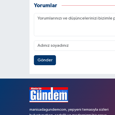
Yorumlar
Gönder
manisadagundemcom, yepyeni temasıyla sizleri