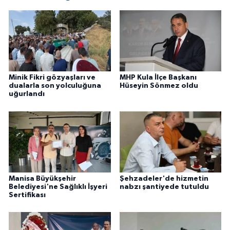
Minik Fikri gözyaşları ve
MHP Kula İlçe Başkanı
dualarla son yolculuğuna
Hüseyin Sönmez oldu
uğurlandı
Manisa Büyükşehir
Şehzadeler'de hizmetin
Belediyesi'ne Sağlıklı İşyeri
nabzı şantiyede tutuldu
Sertifikası