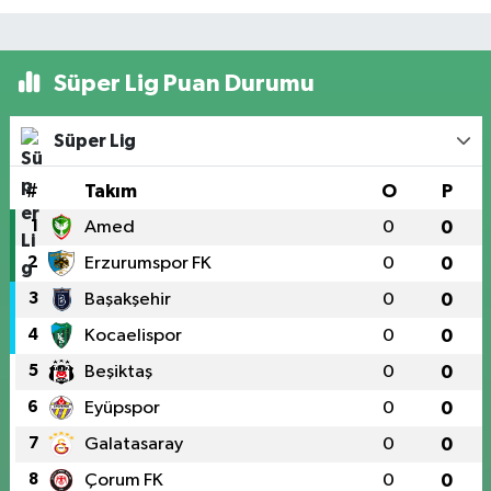
Süper Lig Puan Durumu
Süper Lig
#
Takım
O
P
1
Amed
0
0
2
Erzurumspor FK
0
0
3
Başakşehir
0
0
4
Kocaelispor
0
0
5
Beşiktaş
0
0
6
Eyüpspor
0
0
7
Galatasaray
0
0
8
Çorum FK
0
0