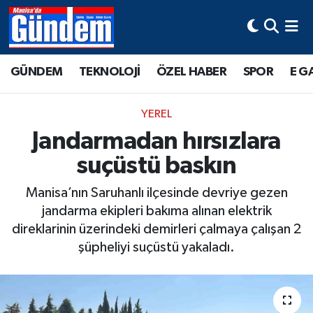
Manisa Hava Durumu
GÜNDEM
TEKNOLOJİ
ÖZEL HABER
SPOR
E G
Manisa Trafik Yoğunluk Haritası
YEREL
Süper Lig Puan Durumu ve Fikstür
Jandarmadan hırsızlara
suçüstü baskın
Tüm Manşetler
Manisa’nın Saruhanlı ilçesinde devriye gezen
Son Dakika Haberleri
jandarma ekipleri bakıma alınan elektrik
direklarinin üzerindeki demirleri çalmaya çalışan 2
Haber Arşivi
şüpheliyi suçüstü yakaladı.