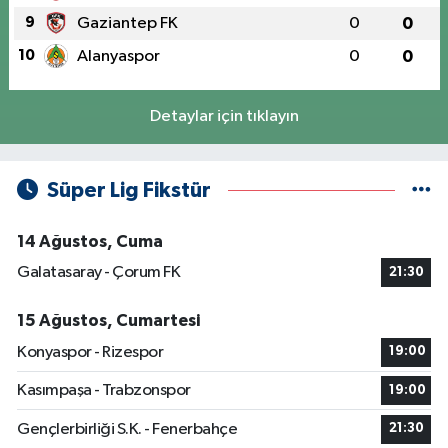
9
Gaziantep FK
0
0
10
Alanyaspor
0
0
Detaylar için tıklayın
Süper Lig Fikstür
14 Ağustos, Cuma
Galatasaray - Çorum FK
21:30
15 Ağustos, Cumartesi
Konyaspor - Rizespor
19:00
Kasımpaşa - Trabzonspor
19:00
Gençlerbirliği S.K. - Fenerbahçe
21:30