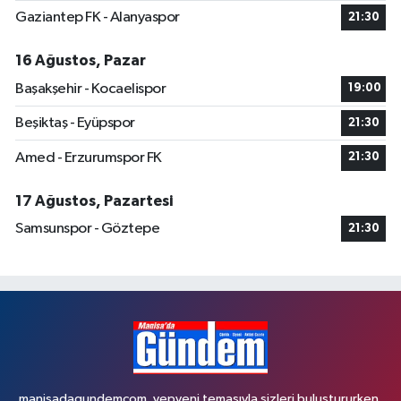
Gaziantep FK - Alanyaspor
21:30
16 Ağustos, Pazar
Başakşehir - Kocaelispor
19:00
Beşiktaş - Eyüpspor
21:30
Amed - Erzurumspor FK
21:30
17 Ağustos, Pazartesi
Samsunspor - Göztepe
21:30
manisadagundemcom, yepyeni temasıyla sizleri buluştururken,