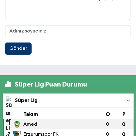
Gönder
Süper Lig Puan Durumu
Süper Lig
#
Takım
O
P
1
Amed
0
0
2
Erzurumspor FK
0
0