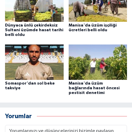
Dünyaca ünlü çekirdeksiz
Manisa'da üzüm işçiliği
Sultani üzümde hasat tarihi
ücretleri belli oldu
belli oldu
Somaspor'dan sol beke
Manisa'da üzüm
takviye
bağlarında hasat öncesi
pestisit denetimi
Yorumlar