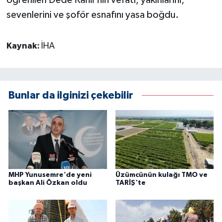
öğrenilen Dede Kanlı'nın vefatı, yakınlarını,
sevenlerini ve şoför esnafını yasa boğdu.
Kaynak:
İHA
Bunlar da ilginizi çekebilir
MHP Yunusemre'de yeni
Üzümcünün kulağı TMO ve
başkan Ali Özkan oldu
TARİŞ'te