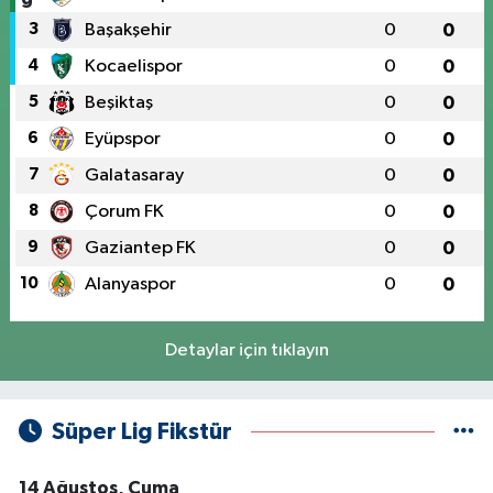
3
Başakşehir
0
0
4
Kocaelispor
0
0
5
Beşiktaş
0
0
6
Eyüpspor
0
0
7
Galatasaray
0
0
8
Çorum FK
0
0
9
Gaziantep FK
0
0
10
Alanyaspor
0
0
Detaylar için tıklayın
Süper Lig Fikstür
14 Ağustos, Cuma