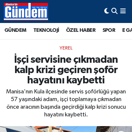
Manisa Hava Durumu
GÜNDEM
TEKNOLOJİ
ÖZEL HABER
SPOR
E G
Manisa Trafik Yoğunluk Haritası
YEREL
Süper Lig Puan Durumu ve Fikstür
İşçi servisine çıkmadan
kalp krizi geçiren şoför
Tüm Manşetler
hayatını kaybetti
Son Dakika Haberleri
Manisa'nın Kula ilçesinde servis şoförlüğü yapan
Haber Arşivi
57 yaşındaki adam, işçi toplamaya çıkmadan
önce aracının başında geçirdiği kalp krizi sonucu
hayatını kaybetti.