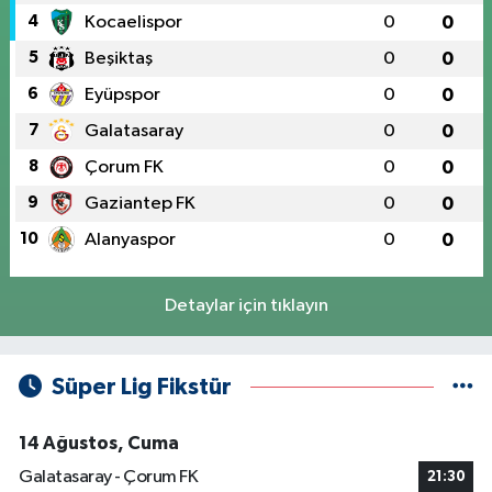
4
Kocaelispor
0
0
5
Beşiktaş
0
0
6
Eyüpspor
0
0
7
Galatasaray
0
0
8
Çorum FK
0
0
9
Gaziantep FK
0
0
10
Alanyaspor
0
0
Detaylar için tıklayın
Süper Lig Fikstür
14 Ağustos, Cuma
Galatasaray - Çorum FK
21:30