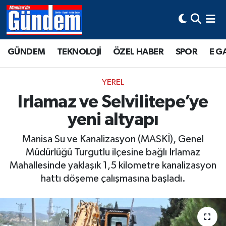
Manisa Hava Durumu
GÜNDEM
TEKNOLOJİ
ÖZEL HABER
SPOR
E G
Manisa Trafik Yoğunluk Haritası
YEREL
Süper Lig Puan Durumu ve Fikstür
Irlamaz ve Selvilitepe’ye
yeni altyapı
Tüm Manşetler
Manisa Su ve Kanalizasyon (MASKİ), Genel
Son Dakika Haberleri
Müdürlüğü Turgutlu ilçesine bağlı Irlamaz
Mahallesinde yaklaşık 1,5 kilometre kanalizasyon
Haber Arşivi
hattı döşeme çalışmasına başladı.