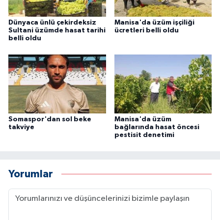
Dünyaca ünlü çekirdeksiz
Manisa'da üzüm işçiliği
Sultani üzümde hasat tarihi
ücretleri belli oldu
belli oldu
Somaspor'dan sol beke
Manisa'da üzüm
takviye
bağlarında hasat öncesi
pestisit denetimi
Yorumlar