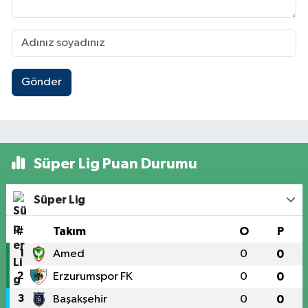
Gönder
Süper Lig Puan Durumu
Süper Lig
#
Takım
O
P
1
Amed
0
0
2
Erzurumspor FK
0
0
3
Başakşehir
0
0