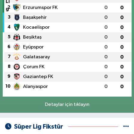
2
Erzurumspor FK
0
0
3
Başakşehir
0
0
4
Kocaelispor
0
0
5
Beşiktaş
0
0
6
Eyüpspor
0
0
7
Galatasaray
0
0
8
Çorum FK
0
0
9
Gaziantep FK
0
0
10
Alanyaspor
0
0
Detaylar için tıklayın
Süper Lig Fikstür