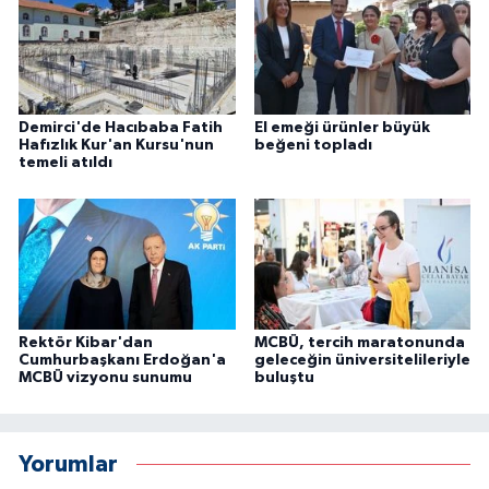
Demirci'de Hacıbaba Fatih
El emeği ürünler büyük
Hafızlık Kur'an Kursu'nun
beğeni topladı
temeli atıldı
Rektör Kibar'dan
MCBÜ, tercih maratonunda
Cumhurbaşkanı Erdoğan'a
geleceğin üniversitelileriyle
MCBÜ vizyonu sunumu
buluştu
Yorumlar