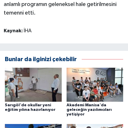
anlamlı programın geleneksel hale getirilmesini
temenni etti.
Kaynak:
İHA
Bunlar da ilginizi çekebilir
Sarıgöl'de okullar yeni
Akademi Manisa'da
eğitim yılına hazırlanıyor
geleceğin yazılımcıları
yetişiyor