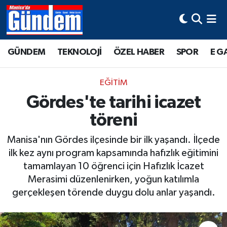
Manisa Hava Durumu
GÜNDEM
TEKNOLOJİ
ÖZEL HABER
SPOR
E G
Manisa Trafik Yoğunluk Haritası
EĞİTİM
Süper Lig Puan Durumu ve Fikstür
Gördes'te tarihi icazet
töreni
Tüm Manşetler
Manisa'nın Gördes ilçesinde bir ilk yaşandı. İlçede
Son Dakika Haberleri
ilk kez aynı program kapsamında hafızlık eğitimini
tamamlayan 10 öğrenci için Hafızlık İcazet
Haber Arşivi
Merasimi düzenlenirken, yoğun katılımla
gerçekleşen törende duygu dolu anlar yaşandı.