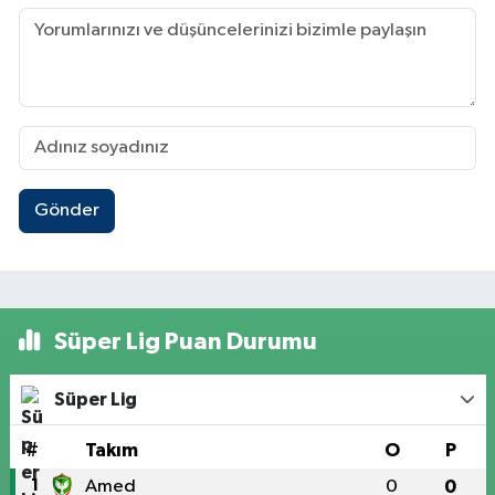
Gönder
Süper Lig Puan Durumu
Süper Lig
#
Takım
O
P
1
Amed
0
0