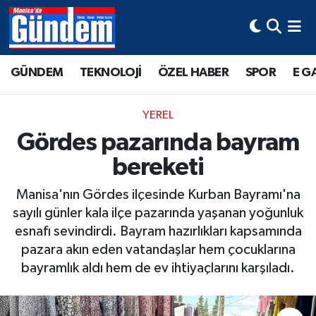
Manisa Hava Durumu
GÜNDEM
TEKNOLOJİ
ÖZEL HABER
SPOR
E G
Manisa Trafik Yoğunluk Haritası
YEREL
Süper Lig Puan Durumu ve Fikstür
Gördes pazarında bayram
bereketi
Tüm Manşetler
Manisa'nın Gördes ilçesinde Kurban Bayramı'na
Son Dakika Haberleri
sayılı günler kala ilçe pazarında yaşanan yoğunluk
esnafı sevindirdi. Bayram hazırlıkları kapsamında
Haber Arşivi
pazara akın eden vatandaşlar hem çocuklarına
bayramlık aldı hem de ev ihtiyaçlarını karşıladı.