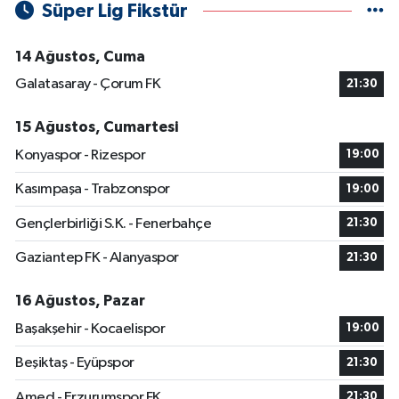
Süper Lig Fikstür
14 Ağustos, Cuma
Galatasaray - Çorum FK
21:30
15 Ağustos, Cumartesi
Konyaspor - Rizespor
19:00
Kasımpaşa - Trabzonspor
19:00
Gençlerbirliği S.K. - Fenerbahçe
21:30
Gaziantep FK - Alanyaspor
21:30
16 Ağustos, Pazar
Başakşehir - Kocaelispor
19:00
Beşiktaş - Eyüpspor
21:30
Amed - Erzurumspor FK
21:30