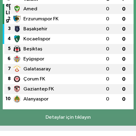
1
Amed
0
0
2
Erzurumspor FK
0
0
3
Başakşehir
0
0
4
Kocaelispor
0
0
5
Beşiktaş
0
0
6
Eyüpspor
0
0
7
Galatasaray
0
0
8
Çorum FK
0
0
9
Gaziantep FK
0
0
10
Alanyaspor
0
0
Detaylar için tıklayın