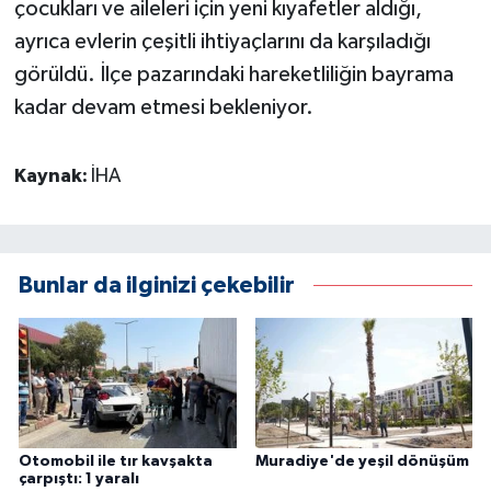
çocukları ve aileleri için yeni kıyafetler aldığı,
ayrıca evlerin çeşitli ihtiyaçlarını da karşıladığı
görüldü. İlçe pazarındaki hareketliliğin bayrama
kadar devam etmesi bekleniyor.
Kaynak:
İHA
Bunlar da ilginizi çekebilir
Otomobil ile tır kavşakta
Muradiye'de yeşil dönüşüm
çarpıştı: 1 yaralı