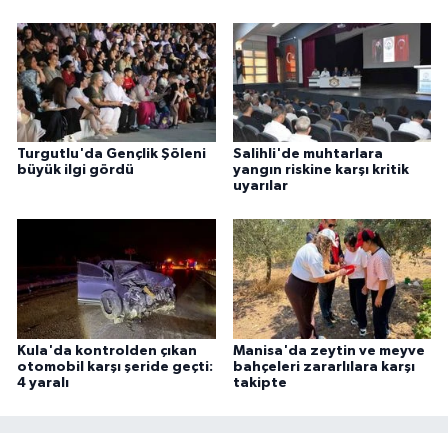
Turgutlu'da Gençlik Şöleni
Salihli'de muhtarlara
büyük ilgi gördü
yangın riskine karşı kritik
uyarılar
Kula'da kontrolden çıkan
Manisa'da zeytin ve meyve
otomobil karşı şeride geçti:
bahçeleri zararlılara karşı
4 yaralı
takipte