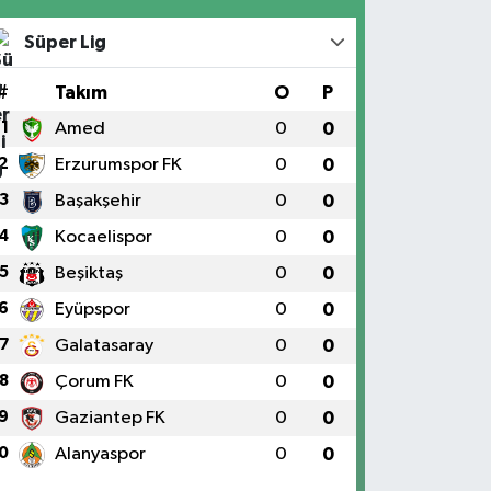
Süper Lig
#
Takım
O
P
1
Amed
0
0
2
Erzurumspor FK
0
0
3
Başakşehir
0
0
4
Kocaelispor
0
0
5
Beşiktaş
0
0
6
Eyüpspor
0
0
7
Galatasaray
0
0
8
Çorum FK
0
0
9
Gaziantep FK
0
0
0
Alanyaspor
0
0