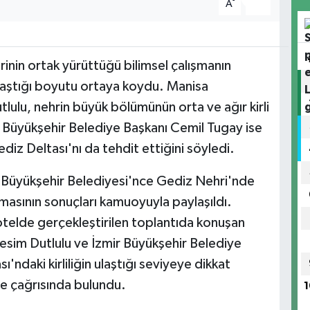
-
+
A
A
inin ortak yürüttüğü bilimsel çalışmanın
 ulaştığı boyutu ortaya koydu. Manisa
lulu, nehrin büyük bölümünün orta ve ağır kirli
ir Büyükşehir Belediye Başkanı Cemil Tugay ise
ediz Deltası'nı da tehdit ettiğini söyledi.
r Büyükşehir Belediyesi'nce Gediz Nehri'nde
şmasının sonuçları kamuoyuyla paylaşıldı.
otelde gerçekleştirilen toplantıda konuşan
esim Dutlulu ve İzmir Büyükşehir Belediye
ndaki kirliliğin ulaştığı seviyeye dikkat
e çağrısında bulundu.
1