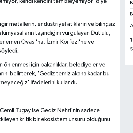
amıyor, kendi kendini temizleyemiyor' diye
B
B
r metallerin, endüstriyel atıkların ve bilinçsiz
A
 kimyasalların taşındığını vurgulayan Dutlulu,
1
 Menemen Ovası'na, İzmir Körfezi'ne ve
S
söyledi.
ğin önlenmesi için bakanlıklar, belediyeler ve
larını belirterek, 'Gediz temiz akana kadar bu
eyeceğiz' ifadelerini kullandı.
 Cemil Tugay ise Gediz Nehri'nin sadece
tkileyen kritik bir ekosistem unsuru olduğunu