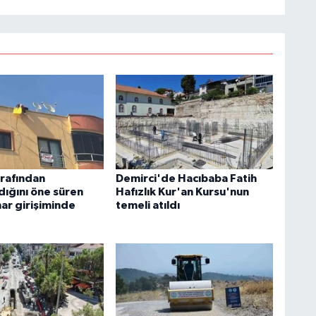
arafından
Demirci'de Hacıbaba Fatih
dığını öne süren
Hafızlık Kur'an Kursu'nun
har girişiminde
temeli atıldı