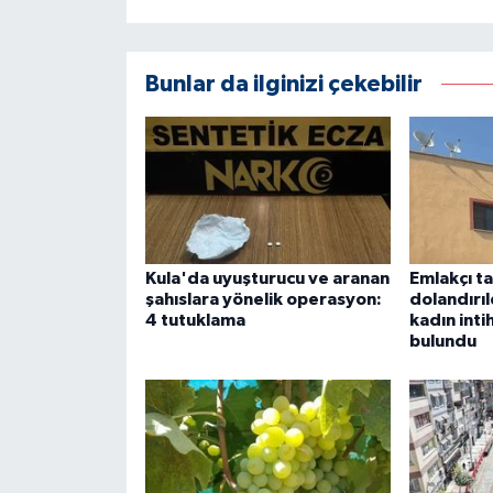
Bunlar da ilginizi çekebilir
Kula'da uyuşturucu ve aranan
Emlakçı t
şahıslara yönelik operasyon:
dolandırıl
4 tutuklama
kadın inti
bulundu