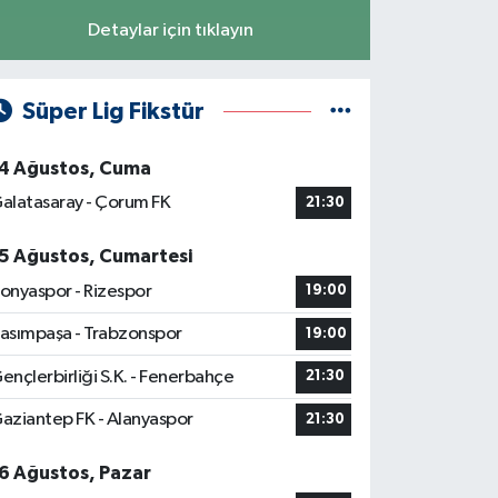
Detaylar için tıklayın
Süper Lig Fikstür
4 Ağustos, Cuma
alatasaray - Çorum FK
21:30
5 Ağustos, Cumartesi
onyaspor - Rizespor
19:00
asımpaşa - Trabzonspor
19:00
ençlerbirliği S.K. - Fenerbahçe
21:30
aziantep FK - Alanyaspor
21:30
6 Ağustos, Pazar