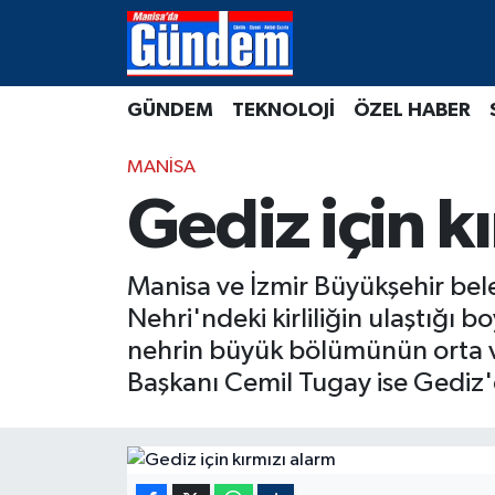
Manisa Hava Durumu
GÜNDEM
TEKNOLOJİ
ÖZEL HABER
Manisa Trafik Yoğunluk Haritası
MANİSA
Süper Lig Puan Durumu ve Fikstür
Gediz için k
Tüm Manşetler
Manisa ve İzmir Büyükşehir bele
Son Dakika Haberleri
Nehri'ndeki kirliliğin ulaştığı
nehrin büyük bölümünün orta ve 
Haber Arşivi
Başkanı Cemil Tugay ise Gediz'dek