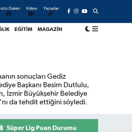
Foto Galeri
Video
Yazarlar
ĞLIK
EĞİTİM
MAGAZİN
manın sonuçları Gediz
lediye Başkanı Besim Dutlulu,
en, İzmir Büyükşehir Belediye
nı da tehdit ettiğini söyledi.
Süper Lig Puan Durumu