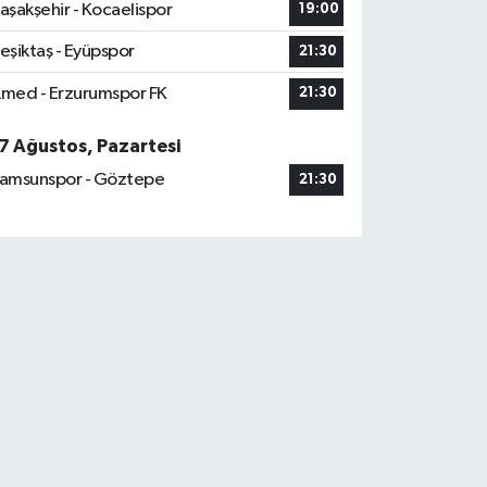
aşakşehir - Kocaelispor
19:00
eşiktaş - Eyüpspor
21:30
med - Erzurumspor FK
21:30
7 Ağustos, Pazartesi
amsunspor - Göztepe
21:30