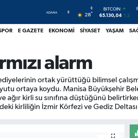
BITCOIN
°
28
65.130,04
1.2
DOLAR
47,7106
0.17
SPOR
E GAZETE
EKONOMİ
SİYASET
YAŞAM
SA
EURO
55,1652
0.27
STERLİN
64,4046
0.35
ırmızı alarm
GRAM ALTIN
6618.49
2.12
BİST100
diyelerinin ortak yürüttüğü bilimsel çalış
13.773
-19
 boyutu ortaya koydu. Manisa Büyükşehir Be
ağır kirli su sınıfına düştüğünü belirtirk
i kirliliğin İzmir Körfezi ve Gediz Deltası'