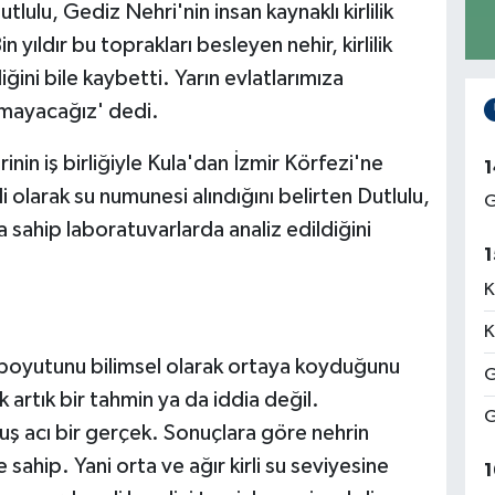
ulu, Gediz Nehri'nin insan kaynaklı kirlilik
n yıldır bu toprakları besleyen nehir, kirlilik
ğini bile kaybetti. Yarın evlatlarımıza
amayacağız' dedi.
nin iş birliğiyle Kula'dan İzmir Körfezi'ne
1
 olarak su numunesi alındığını belirten Dutlulu,
G
 sahip laboratuvarlarda analiz edildiğini
1
K
K
in boyutunu bilimsel olarak ortaya koyduğunu
G
k artık bir tahmin ya da iddia değil.
G
ş acı bir gerçek. Sonuçlara göre nehrin
sahip. Yani orta ve ağır kirli su seviyesine
1