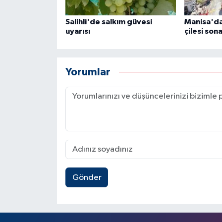
Salihli'de salkım güvesi
Manisa'da 
uyarısı
çilesi son
Yorumlar
Gönder