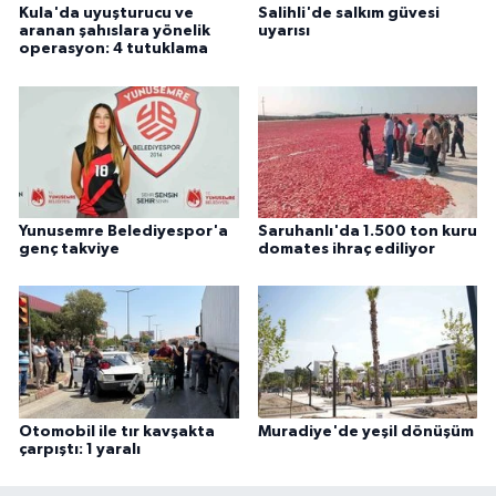
Kula'da uyuşturucu ve
Salihli'de salkım güvesi
aranan şahıslara yönelik
uyarısı
operasyon: 4 tutuklama
Yunusemre Belediyespor'a
Saruhanlı'da 1.500 ton kuru
genç takviye
domates ihraç ediliyor
Otomobil ile tır kavşakta
Muradiye'de yeşil dönüşüm
çarpıştı: 1 yaralı