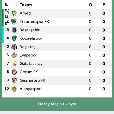
#
Takım
O
P
1
Amed
0
0
2
Erzurumspor FK
0
0
3
Başakşehir
0
0
4
Kocaelispor
0
0
5
Beşiktaş
0
0
6
Eyüpspor
0
0
7
Galatasaray
0
0
8
Çorum FK
0
0
9
Gaziantep FK
0
0
10
Alanyaspor
0
0
Detaylar için tıklayın