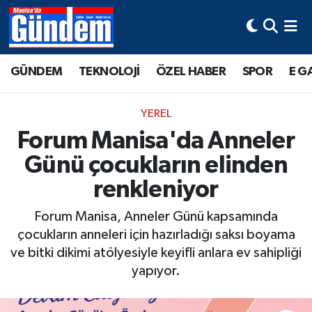
Manisa Hava Durumu
GÜNDEM
TEKNOLOJİ
ÖZEL HABER
SPOR
E G
Manisa Trafik Yoğunluk Haritası
YEREL
Süper Lig Puan Durumu ve Fikstür
Forum Manisa'da Anneler
Günü çocukların elinden
Tüm Manşetler
renkleniyor
Son Dakika Haberleri
Forum Manisa, Anneler Günü kapsamında
Haber Arşivi
çocukların anneleri için hazırladığı saksı boyama
ve bitki dikimi atölyesiyle keyifli anlara ev sahipliği
yapıyor.