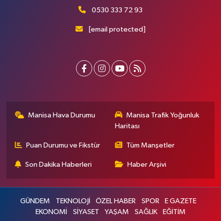
0530 333 72 93
[email protected]
Manisa Hava Durumu
Manisa Trafik Yoğunluk
Haritası
Puan Durumu ve Fikstür
Tüm Manşetler
Son Dakika Haberleri
Haber Arşivi
GÜNDEM
TEKNOLOJİ
ÖZEL HABER
SPOR
E GAZETE
EKONOMİ
SİYASET
YAŞAM
SAĞLIK
EĞİTİM