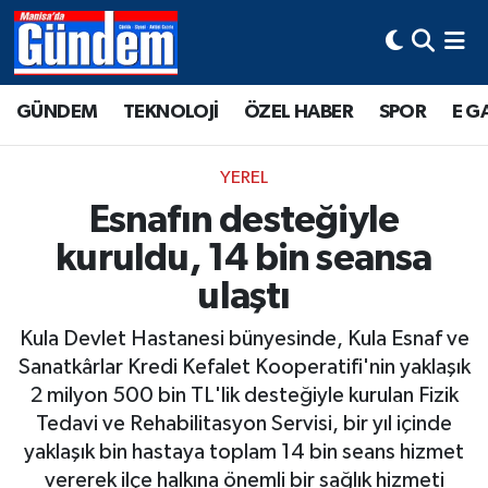
Manisa Hava Durumu
GÜNDEM
TEKNOLOJİ
ÖZEL HABER
SPOR
E G
Manisa Trafik Yoğunluk Haritası
YEREL
Süper Lig Puan Durumu ve Fikstür
Esnafın desteğiyle
kuruldu, 14 bin seansa
Tüm Manşetler
ulaştı
Son Dakika Haberleri
Kula Devlet Hastanesi bünyesinde, Kula Esnaf ve
Haber Arşivi
Sanatkârlar Kredi Kefalet Kooperatifi'nin yaklaşık
2 milyon 500 bin TL'lik desteğiyle kurulan Fizik
Tedavi ve Rehabilitasyon Servisi, bir yıl içinde
yaklaşık bin hastaya toplam 14 bin seans hizmet
vererek ilçe halkına önemli bir sağlık hizmeti