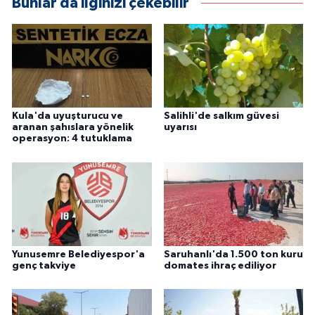
Bunlar da ilginizi çekebilir
Kula'da uyuşturucu ve
Salihli'de salkım güvesi
aranan şahıslara yönelik
uyarısı
operasyon: 4 tutuklama
Yunusemre Belediyespor'a
Saruhanlı'da 1.500 ton kuru
genç takviye
domates ihraç ediliyor