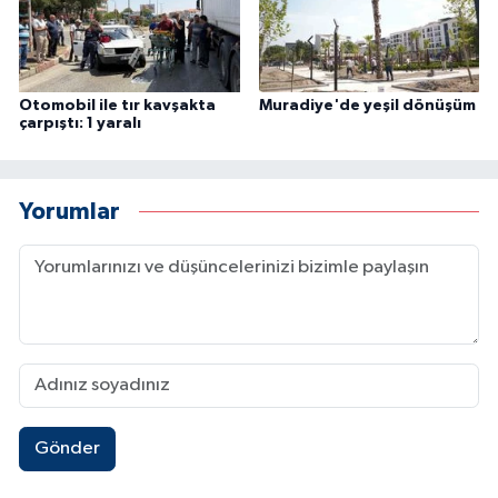
Otomobil ile tır kavşakta
Muradiye'de yeşil dönüşüm
çarpıştı: 1 yaralı
Yorumlar
Gönder