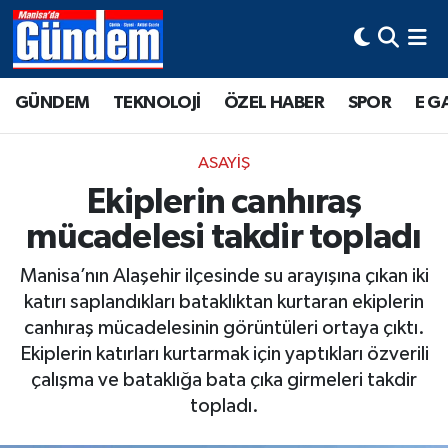
Manisa Hava Durumu
GÜNDEM
TEKNOLOJİ
ÖZEL HABER
SPOR
E G
Manisa Trafik Yoğunluk Haritası
ASAYİŞ
Süper Lig Puan Durumu ve Fikstür
Ekiplerin canhıraş
mücadelesi takdir topladı
Tüm Manşetler
Manisa’nın Alaşehir ilçesinde su arayışına çıkan iki
Son Dakika Haberleri
katırı saplandıkları bataklıktan kurtaran ekiplerin
canhıraş mücadelesinin görüntüleri ortaya çıktı.
Haber Arşivi
Ekiplerin katırları kurtarmak için yaptıkları özverili
çalışma ve bataklığa bata çıka girmeleri takdir
topladı.