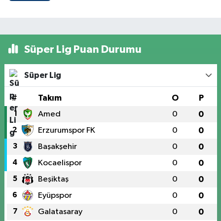
Süper Lig Puan Durumu
Süper Lig
#
Takım
O
P
1
Amed
0
0
2
Erzurumspor FK
0
0
3
Başakşehir
0
0
4
Kocaelispor
0
0
5
Beşiktaş
0
0
6
Eyüpspor
0
0
7
Galatasaray
0
0