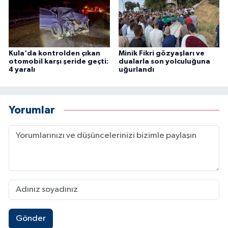
Kula'da kontrolden çıkan
Minik Fikri gözyaşları ve
otomobil karşı şeride geçti:
dualarla son yolculuğuna
4 yaralı
uğurlandı
Yorumlar
Gönder