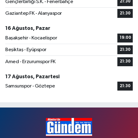
Gençlerbirliği S.K. - Fenerbahçe
21:30
Gaziantep FK - Alanyaspor
21:30
16 Ağustos, Pazar
Başakşehir - Kocaelispor
19:00
Beşiktaş - Eyüpspor
21:30
Amed - Erzurumspor FK
21:30
17 Ağustos, Pazartesi
Samsunspor - Göztepe
21:30