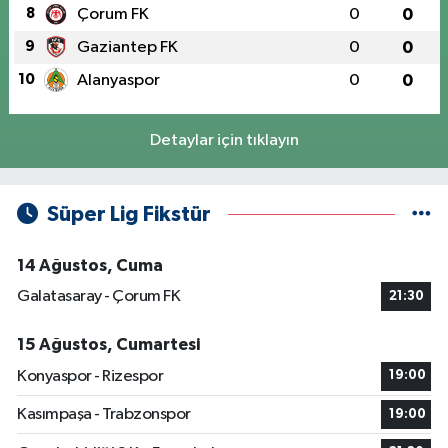
8
Çorum FK
0
0
9
Gaziantep FK
0
0
10
Alanyaspor
0
0
Detaylar için tıklayın
Süper Lig Fikstür
14 Ağustos, Cuma
Galatasaray - Çorum FK
21:30
15 Ağustos, Cumartesi
Konyaspor - Rizespor
19:00
Kasımpaşa - Trabzonspor
19:00