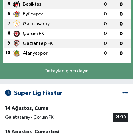
5
Beşiktaş
0
0
6
Eyüpspor
0
0
7
Galatasaray
0
0
8
Çorum FK
0
0
9
Gaziantep FK
0
0
10
Alanyaspor
0
0
Detaylar için tıklayın
Süper Lig Fikstür
14 Ağustos, Cuma
Galatasaray - Çorum FK
21:30
15 Ağustos, Cumartesi