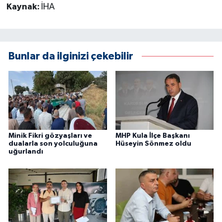
Kaynak:
İHA
Bunlar da ilginizi çekebilir
Minik Fikri gözyaşları ve
MHP Kula İlçe Başkanı
dualarla son yolculuğuna
Hüseyin Sönmez oldu
uğurlandı