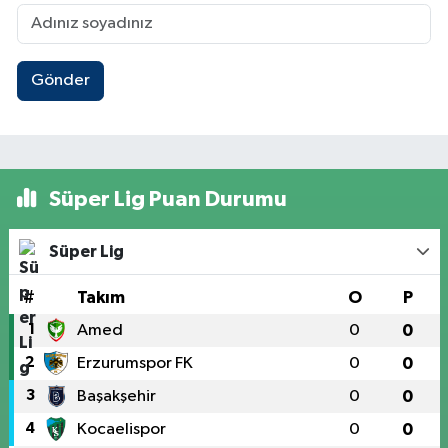
Gönder
Süper Lig Puan Durumu
Süper Lig
#
Takım
O
P
1
Amed
0
0
2
Erzurumspor FK
0
0
3
Başakşehir
0
0
4
Kocaelispor
0
0