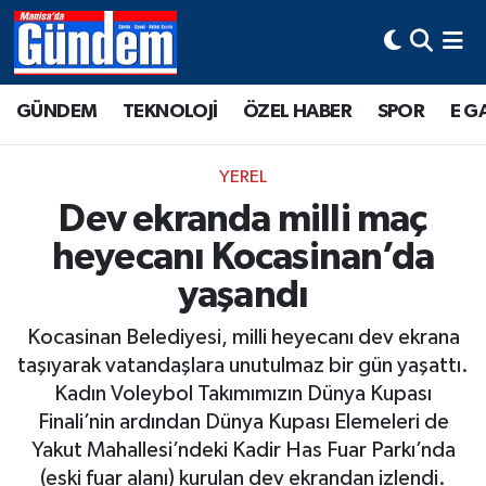
Manisa Hava Durumu
GÜNDEM
TEKNOLOJİ
ÖZEL HABER
SPOR
E G
Manisa Trafik Yoğunluk Haritası
YEREL
Süper Lig Puan Durumu ve Fikstür
Dev ekranda milli maç
heyecanı Kocasinan’da
Tüm Manşetler
yaşandı
Son Dakika Haberleri
Kocasinan Belediyesi, milli heyecanı dev ekrana
Haber Arşivi
taşıyarak vatandaşlara unutulmaz bir gün yaşattı.
Kadın Voleybol Takımımızın Dünya Kupası
Finali’nin ardından Dünya Kupası Elemeleri de
Yakut Mahallesi’ndeki Kadir Has Fuar Parkı’nda
(eski fuar alanı) kurulan dev ekrandan izlendi.