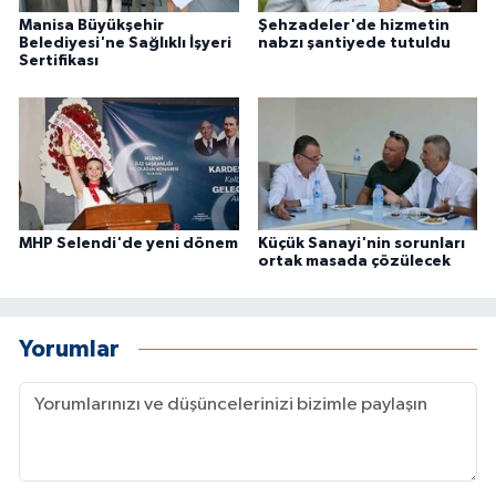
Manisa Büyükşehir
Şehzadeler'de hizmetin
Belediyesi'ne Sağlıklı İşyeri
nabzı şantiyede tutuldu
Sertifikası
MHP Selendi'de yeni dönem
Küçük Sanayi'nin sorunları
ortak masada çözülecek
Yorumlar