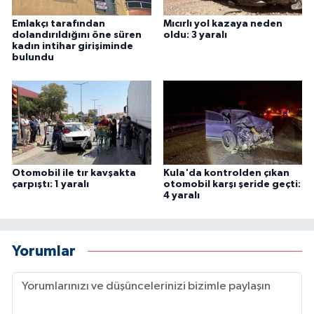
Emlakçı tarafından
Mıcırlı yol kazaya neden
dolandırıldığını öne süren
oldu: 3 yaralı
kadın intihar girişiminde
bulundu
Otomobil ile tır kavşakta
Kula'da kontrolden çıkan
çarpıştı: 1 yaralı
otomobil karşı şeride geçti:
4 yaralı
Yorumlar