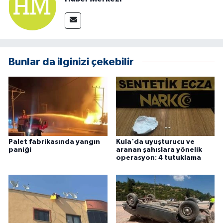
Bunlar da ilginizi çekebilir
Palet fabrikasında yangın
Kula'da uyuşturucu ve
paniği
aranan şahıslara yönelik
operasyon: 4 tutuklama