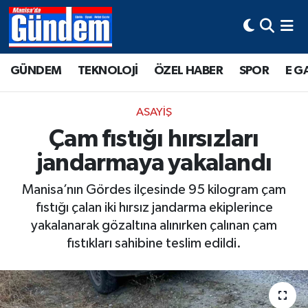
Manisa Hava Durumu
GÜNDEM
TEKNOLOJİ
ÖZEL HABER
SPOR
E G
Manisa Trafik Yoğunluk Haritası
ASAYİŞ
Süper Lig Puan Durumu ve Fikstür
Çam fıstığı hırsızları
jandarmaya yakalandı
Tüm Manşetler
Manisa’nın Gördes ilçesinde 95 kilogram çam
Son Dakika Haberleri
fıstığı çalan iki hırsız jandarma ekiplerince
yakalanarak gözaltına alınırken çalınan çam
Haber Arşivi
fıstıkları sahibine teslim edildi.