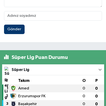
Gönder
Süper Lig Puan Durumu
Süper Lig
#
Takım
O
P
1
Amed
0
0
2
Erzurumspor FK
0
0
3
Başakşehir
0
0