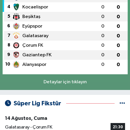
4
Kocaelispor
0
0
5
Beşiktaş
0
0
6
Eyüpspor
0
0
7
Galatasaray
0
0
8
Çorum FK
0
0
9
Gaziantep FK
0
0
10
Alanyaspor
0
0
Detaylar için tıklayın
Süper Lig Fikstür
14 Ağustos, Cuma
Galatasaray - Çorum FK
21:30