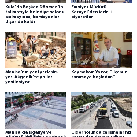
Kula'da Başkan Dönmez'in
Emniyet Müdürü
talimatıyla belediye salonu
Karayel'den iade-i
açılmayınca, komisyonlar
ziyaretler
dışarıda kaldı
Manisa'nın yeni yerleşim
Kaymakam Yazar, “İlçemizi
yeri Akgedik'te yollar
tanımaya başladım”
yenileniyor
Manisa'da işgaliye ve
Cider Yolunda çalışmalar hız