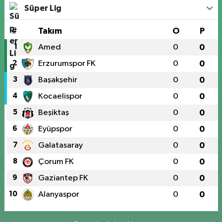
Süper Lig
#
Takım
O
P
1
Amed
0
0
2
Erzurumspor FK
0
0
3
Başakşehir
0
0
4
Kocaelispor
0
0
5
Beşiktaş
0
0
6
Eyüpspor
0
0
7
Galatasaray
0
0
8
Çorum FK
0
0
9
Gaziantep FK
0
0
10
Alanyaspor
0
0