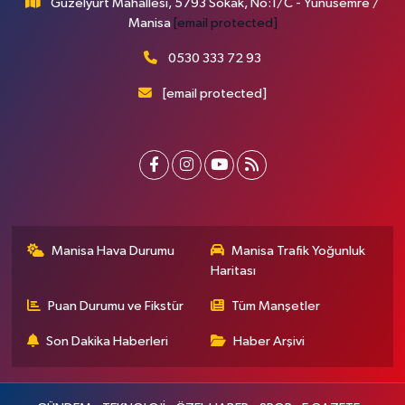
Güzelyurt Mahallesi, 5793 Sokak, No:1/C - Yunusemre /
Manisa
[email protected]
0530 333 72 93
[email protected]
Manisa Hava Durumu
Manisa Trafik Yoğunluk
Haritası
Puan Durumu ve Fikstür
Tüm Manşetler
Son Dakika Haberleri
Haber Arşivi