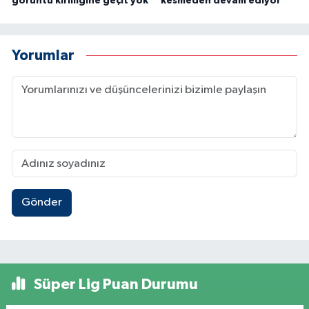
görüntü kirliliğine geçit yok
kesmeden devam ediyor
Yorumlar
Gönder
Süper Lig Puan Durumu