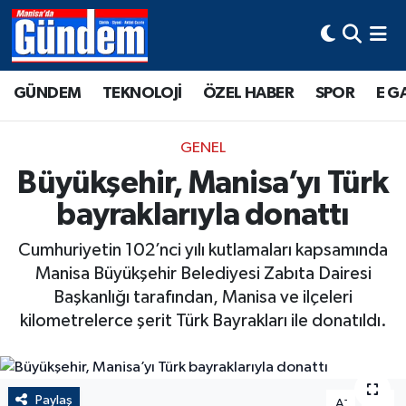
Manisa Hava Durumu
GÜNDEM
TEKNOLOJİ
ÖZEL HABER
SPOR
E G
Manisa Trafik Yoğunluk Haritası
GENEL
Süper Lig Puan Durumu ve Fikstür
Büyükşehir, Manisa’yı Türk
bayraklarıyla donattı
Tüm Manşetler
Cumhuriyetin 102’nci yılı kutlamaları kapsamında
Son Dakika Haberleri
Manisa Büyükşehir Belediyesi Zabıta Dairesi
Başkanlığı tarafından, Manisa ve ilçeleri
Haber Arşivi
kilometrelerce şerit Türk Bayrakları ile donatıldı.
Paylaş
-
+
A
A