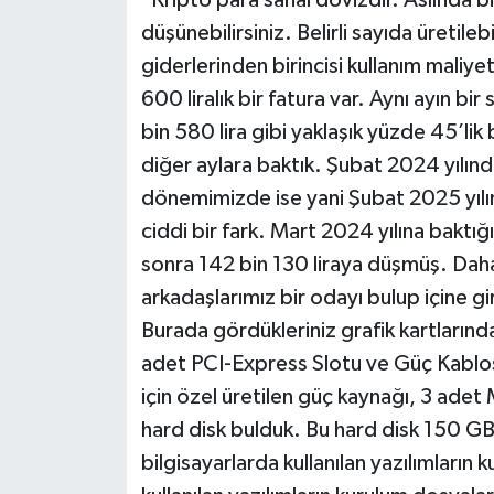
düşünebilirsiniz. Belirli sayıda üretile
giderlerinden birincisi kullanım maliyet
600 liralık bir fatura var. Aynı ayın b
bin 580 lira gibi yaklaşık yüzde 45’lik
diğer aylara baktık. Şubat 2024 yılınd
dönemimizde ise yani Şubat 2025 yılın
ciddi bir fark. Mart 2024 yılına baktı
sonra 142 bin 130 liraya düşmüş. Daha 
arkadaşlarımız bir odayı bulup içine gir
Burada gördükleriniz grafik kartlarında
adet PCI-Express Slotu ve Güç Kablos
için özel üretilen güç kaynağı, 3 adet
hard disk bulduk. Bu hard disk 150 GB
bilgisayarlarda kullanılan yazılımların