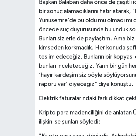
Başkan Balaban daha önce de çeşitli iddi
bir sonuç alamadıklarını hatırlatarak, "
Yunusemre’de bu oldu mu olmadı mı diy
öncede suç duyurusunda bulunduk soru
Bunları sizlerle de paylaştım. Ama bi
kimseden korkmadık. Her konuda şeffa
teslim edeceğiz. Bunların bir kopyası 
bunları inceleteceğiz. Yarın bir gün h
‘hayır kardeşim siz böyle söylüyorsun
raporu var’ diyeceğiz" diye konuştu.
Elektrik faturalarındaki fark dikkat çekt
Kripto para madenciliğini de anlatan Ü
ilişkin ise şunları söyledi:
"Kripto para sanal dövizdir. Aslında bi