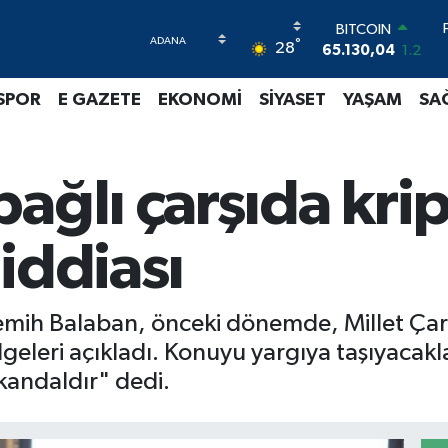
DOLAR
°
28
47,7106
0.17
EURO
55,1652
0.27
SPOR
E GAZETE
EKONOMİ
SİYASET
YAŞAM
SA
STERLİN
64,4046
0.35
GRAM ALTIN
6618.49
2.12
ağlı çarşıda kri
BİST100
13.773
-19
BITCOIN
iddiası
65.130,04
1.2
ih Balaban, önceki dönemde, Millet Çarşıs
lgeleri açıkladı. Konuyu yargıya taşıyacakl
kandaldır" dedi.