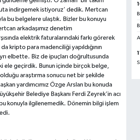
 gündeme gelmişti. O zaman ‘bir takım
1
uta indirgemek istiyoruz’ dedik. Mertcan
B
la bu belgelere ulaştık. Bizler bu konuyu
B
ertcan arkadaşımız denetim
sında elektrik faturalarındaki farkı görerek
A
da kripto para madenciliği yapıldığının
1
ayrı elbette. Biz de ipuçları doğrultusunda
S
ki ele geçirdik. Bunun içinde birçok belge,
 olduğu araştırma sonucu net bir şekilde
 başkan yardımcımız Özge Arslan bu konuda
yükşehir Belediye Başkanı Ferdi Zeyrek’in acı
bu konuyla ilgilenemedik. Dönemin bilgi işlem
edi.