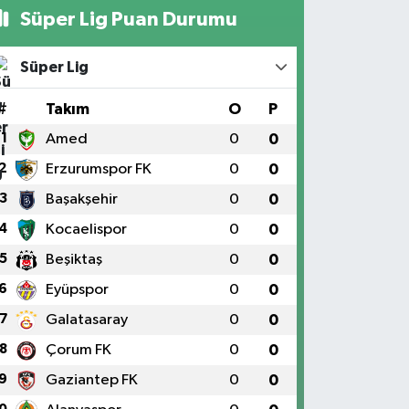
Süper Lig Puan Durumu
Süper Lig
#
Takım
O
P
1
Amed
0
0
2
Erzurumspor FK
0
0
3
Başakşehir
0
0
4
Kocaelispor
0
0
5
Beşiktaş
0
0
6
Eyüpspor
0
0
7
Galatasaray
0
0
8
Çorum FK
0
0
9
Gaziantep FK
0
0