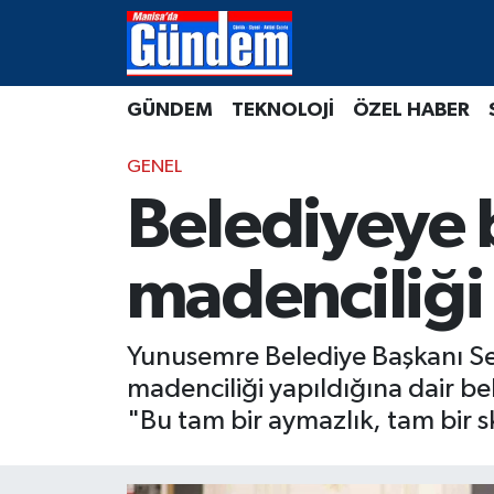
Manisa Hava Durumu
GÜNDEM
TEKNOLOJİ
ÖZEL HABER
Manisa Trafik Yoğunluk Haritası
GENEL
Süper Lig Puan Durumu ve Fikstür
Belediyeye b
Tüm Manşetler
madenciliği 
Son Dakika Haberleri
Yunusemre Belediye Başkanı Sem
Haber Arşivi
madenciliği yapıldığına dair be
"Bu tam bir aymazlık, tam bir s