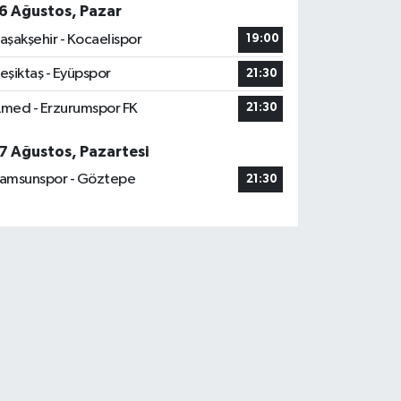
6 Ağustos, Pazar
aşakşehir - Kocaelispor
19:00
eşiktaş - Eyüpspor
21:30
med - Erzurumspor FK
21:30
7 Ağustos, Pazartesi
amsunspor - Göztepe
21:30