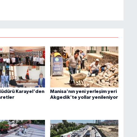
Müdürü Karayel'den
Manisa'nın yeni yerleşim yeri
aretler
Akgedik'te yollar yenileniyor