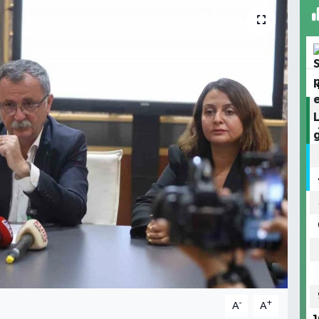
-
+
A
A