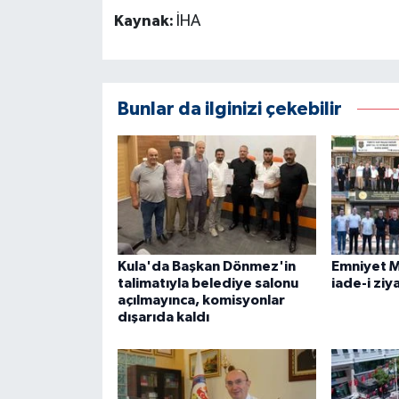
Kaynak:
İHA
Bunlar da ilginizi çekebilir
Kula'da Başkan Dönmez'in
Emniyet 
talimatıyla belediye salonu
iade-i ziy
açılmayınca, komisyonlar
dışarıda kaldı