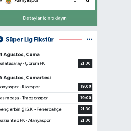
0
Alanyaspor
0
0
Detaylar için tıklayın
Süper Lig Fikstür
4 Ağustos, Cuma
alatasaray - Çorum FK
21:30
5 Ağustos, Cumartesi
onyaspor - Rizespor
19:00
asımpaşa - Trabzonspor
19:00
ençlerbirliği S.K. - Fenerbahçe
21:30
aziantep FK - Alanyaspor
21:30