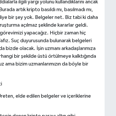
alarla ilgili yargı yolunu kullandıklarını ancak
Burada artık kripto basıldı mı, basılmadı mı,
e bir şey yok. Belgeler net. Biz tabi ki daha
şturma açılmaz şeklinde kararlar geldi.
z görevimizi yapacağız. Hiçbir zaman hiç
fız. Suç duyurusunda bulunarak belgeleri
da bizde olacak. İşin uzmanı arkadaşlarımıza
erhangi bir şekilde üstü örtülmeye kalktığında
uz ama bizim uzmanlarımızın da böyle bir
i
reten, elde edilen belgeler ve içeriklerine
tcoin denen kripto parayı altın gibi