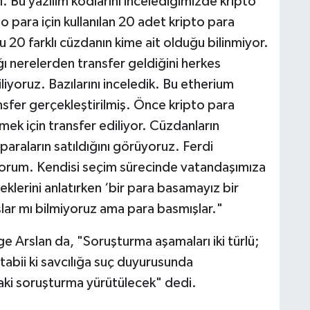
rı. Bu yazılım kodlarını incelediğimizde kripto
to para için kullanılan 20 adet kripto para
Bu 20 farklı cüzdanın kime ait olduğu bilinmiyor.
ı nerelerden transfer geldiğini herkes
iyoruz. Bazılarını inceledik. Bu etherium
nsfer gerçekleştirilmiş. Önce kripto para
mek için transfer ediliyor. Cüzdanların
 paraların satıldığını görüyoruz. Ferdi
tiyorum. Kendisi seçim sürecinde vatandaşımıza
lerini anlatırken ‘bir para basamayız bir
ar mı bilmiyoruz ama para basmışlar."
 Arslan da, "Soruşturma aşamaları iki türlü;
tabii ki savcılığa suç duyurusunda
aki soruşturma yürütülecek" dedi.