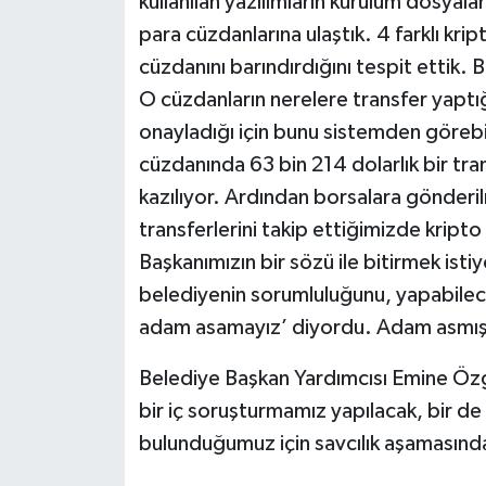
kullanılan yazılımların kurulum dosyala
para cüzdanlarına ulaştık. 4 farklı krip
cüzdanını barındırdığını tespit ettik. 
O cüzdanların nerelere transfer yaptığ
onayladığı için bunu sistemden görebil
cüzdanında 63 bin 214 dolarlık bir tra
kazılıyor. Ardından borsalara gönderil
transferlerini takip ettiğimizde kripto
Başkanımızın bir sözü ile bitirmek is
belediyenin sorumluluğunu, yapabilecek
adam asamayız’ diyordu. Adam asmışl
Belediye Başkan Yardımcısı Emine Özge
bir iç soruşturmamız yapılacak, bir de 
bulunduğumuz için savcılık aşamasınd