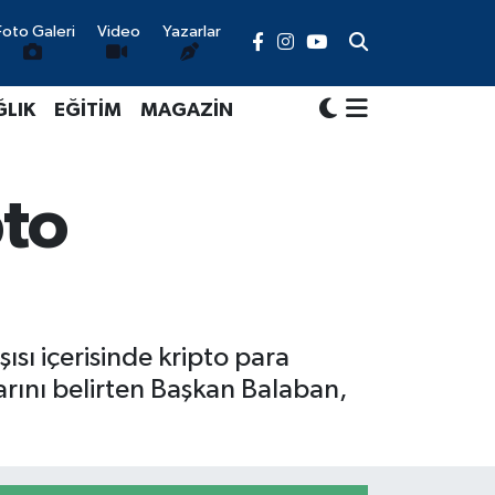
Foto Galeri
Video
Yazarlar
ĞLIK
EĞİTİM
MAGAZİN
pto
ı içerisinde kripto para
arını belirten Başkan Balaban,