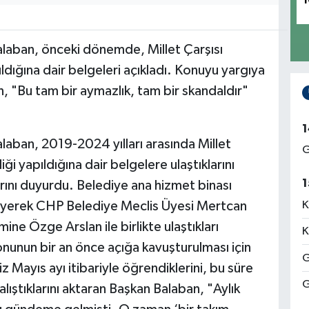
1
laban, önceki dönemde, Millet Çarşısı
ldığına dair belgeleri açıkladı. Konuyu yargıya
n, "Bu tam bir aymazlık, tam bir skandaldır"
1
aban, 2019-2024 yılları arasında Millet
G
ği yapıldığına dair belgelere ulaştıklarını
1
rını duyurdu. Belediye ana hizmet binası
eyerek CHP Belediye Meclis Üyesi Mertcan
K
ne Özge Arslan ile birlikte ulaştıkları
K
onunun bir an önce açığa kavuşturulması için
G
z Mayıs ayı itibariyle öğrendiklerini, bu süre
G
ıştıklarını aktaran Başkan Balaban, "Aylık