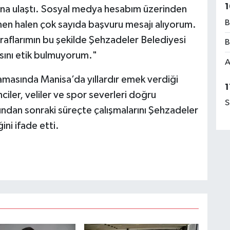
1
ana ulaştı. Sosyal medya hesabım üzerinden
B
en halen çok sayıda başvuru mesajı alıyorum.
raflarımın bu şekilde Şehzadeler Belediyesi
B
masını etik bulmuyorum."
A
amasında Manisa’da yıllardır emek verdiği
1
ler, veliler ve spor severleri doğru
S
bundan sonraki süreçte çalışmalarını Şehzadeler
ni ifade etti.