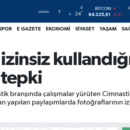
BITCOIN
°
24
64.225,61
-0.63
DOLAR
47,6704
0
SPOR
E GAZETE
EKONOMİ
SİYASET
YAŞAM
SA
EURO
55,0406
-0.08
STERLİN
64,2143
0
izinsiz kullandığ
GRAM ALTIN
6510.40
0.45
BİST100
 tepki
13.799
70
stik branşında çalışmalar yürüten Cimnast
n yapılan paylaşımlarda fotoğraflarının izi