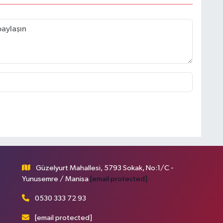
Güzelyurt Mahallesi, 5793 Sokak, No:1/C -
Yunusemre / Manisa
[email protected]
0530 333 72 93
[email protected]