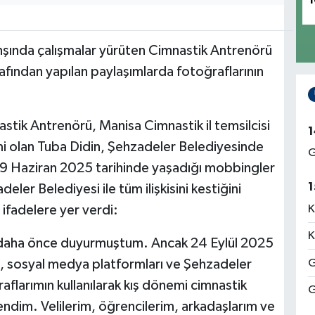
1
anşında çalışmalar yürüten Cimnastik Antrenörü
afından yapılan paylaşımlarda fotoğraflarının
tik Antrenörü, Manisa Cimnastik il temsilcisi
1
mi olan Tuba Didin, Şehzadeler Belediyesinde
G
a 9 Haziran 2025 tarihinde yaşadığı mobbingler
1
eler Belediyesi ile tüm ilişkisini kestiğini
 ifadelere yer verdi:
K
K
daha önce duyurmuştum. Ancak 24 Eylül 2025
eri, sosyal medya platformları ve Şehzadeler
G
aflarımın kullanılarak kış dönemi cimnastik
G
rendim. Velilerim, öğrencilerim, arkadaşlarım ve