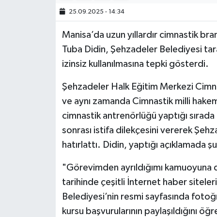
25.09.2025 - 14:34
Manisa’da uzun yıllardır cimnastik br
Tuba Didin, Şehzadeler Belediyesi tar
izinsiz kullanılmasına tepki gösterdi.
Şehzadeler Halk Eğitim Merkezi Cimnas
ve aynı zamanda Cimnastik milli hake
cimnastik antrenörlüğü yaptığı sırad
sonrası istifa dilekçesini vererek Şehzad
hatırlattı. Didin, yaptığı açıklamada şu
"Görevimden ayrıldığımı kamuoyuna 
tarihinde çeşitli İnternet haber sitel
Belediyesi’nin resmi sayfasında fotoğr
kursu başvurularının paylaşıldığını öğ