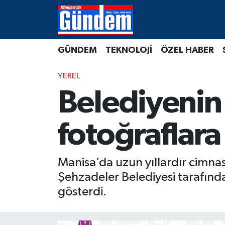
Manisa Hava Durumu
GÜNDEM
TEKNOLOJİ
ÖZEL HABER
Manisa Trafik Yoğunluk Haritası
YEREL
Süper Lig Puan Durumu ve Fikstür
Belediyenin 
Tüm Manşetler
fotoğraflara
Son Dakika Haberleri
Manisa’da uzun yıllardır cimna
Haber Arşivi
Şehzadeler Belediyesi tarafında
gösterdi.