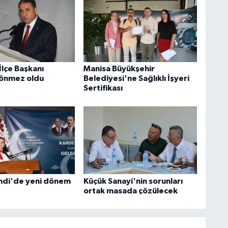
İlçe Başkanı
Manisa Büyükşehir
Sönmez oldu
Belediyesi'ne Sağlıklı İşyeri
Sertifikası
ndi'de yeni dönem
Küçük Sanayi'nin sorunları
ortak masada çözülecek