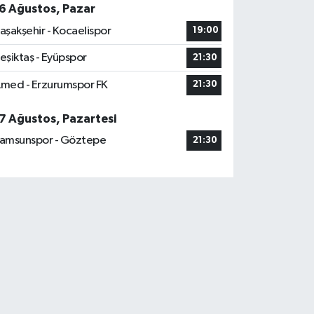
6 Ağustos, Pazar
aşakşehir - Kocaelispor
19:00
eşiktaş - Eyüpspor
21:30
med - Erzurumspor FK
21:30
7 Ağustos, Pazartesi
amsunspor - Göztepe
21:30