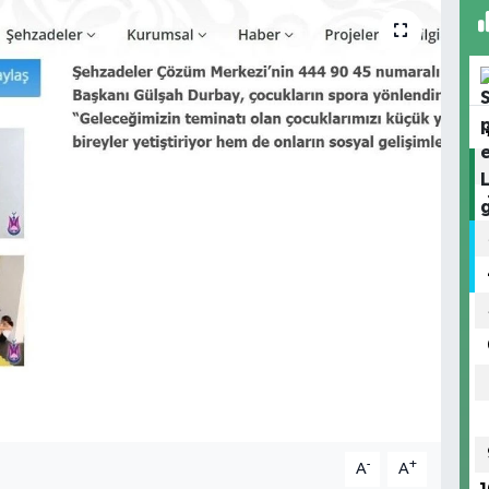
-
+
A
A