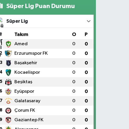
Süper Lig Puan Durumu
Süper Lig
#
Takım
O
P
1
Amed
0
0
2
Erzurumspor FK
0
0
3
Başakşehir
0
0
4
Kocaelispor
0
0
5
Beşiktaş
0
0
6
Eyüpspor
0
0
7
Galatasaray
0
0
8
Çorum FK
0
0
9
Gaziantep FK
0
0