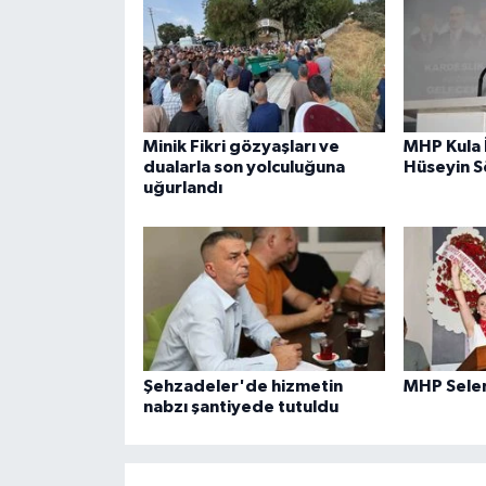
Minik Fikri gözyaşları ve
MHP Kula 
dualarla son yolculuğuna
Hüseyin 
uğurlandı
Şehzadeler'de hizmetin
MHP Sele
nabzı şantiyede tutuldu