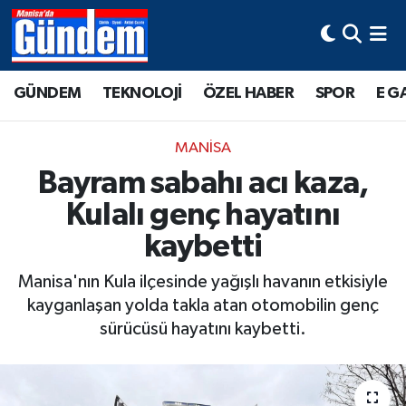
Manisa Hava Durumu
GÜNDEM
TEKNOLOJİ
ÖZEL HABER
SPOR
E G
Manisa Trafik Yoğunluk Haritası
MANİSA
Süper Lig Puan Durumu ve Fikstür
Bayram sabahı acı kaza,
Kulalı genç hayatını
Tüm Manşetler
kaybetti
Son Dakika Haberleri
Manisa'nın Kula ilçesinde yağışlı havanın etkisiyle
Haber Arşivi
kayganlaşan yolda takla atan otomobilin genç
sürücüsü hayatını kaybetti.