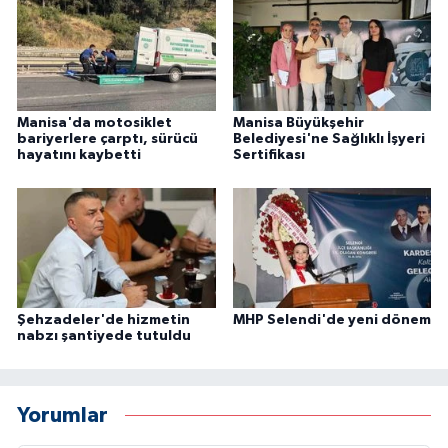
Manisa'da motosiklet
Manisa Büyükşehir
bariyerlere çarptı, sürücü
Belediyesi'ne Sağlıklı İşyeri
hayatını kaybetti
Sertifikası
Şehzadeler'de hizmetin
MHP Selendi'de yeni dönem
nabzı şantiyede tutuldu
Yorumlar