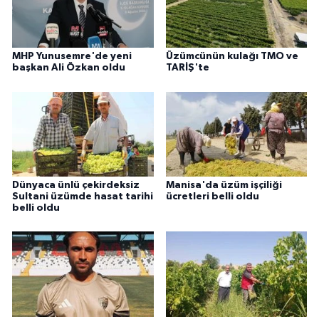
MHP Yunusemre'de yeni
Üzümcünün kulağı TMO ve
başkan Ali Özkan oldu
TARİŞ'te
Dünyaca ünlü çekirdeksiz
Manisa'da üzüm işçiliği
Sultani üzümde hasat tarihi
ücretleri belli oldu
belli oldu