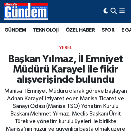
Manisa Hava Durumu
GÜNDEM
TEKNOLOJİ
ÖZEL HABER
SPOR
E G
Manisa Trafik Yoğunluk Haritası
YEREL
Süper Lig Puan Durumu ve Fikstür
Başkan Yılmaz, İl Emniyet
Müdürü Karayel ile fikir
Tüm Manşetler
alışverişinde bulundu
Son Dakika Haberleri
Manisa İl Emniyet Müdürü olarak göreve başlayan
Haber Arşivi
Adnan Karayel'i ziyaret eden Manisa Ticaret ve
Sanayi Odası (Manisa TSO) Yönetim Kurulu
Başkanı Mehmet Yılmaz, Meclis Başkanı Ümit
Türek ve yönetim kurulu üyeleri ile birlikte
Manisa'nın huzur ve güvenliği başta olmak üzere