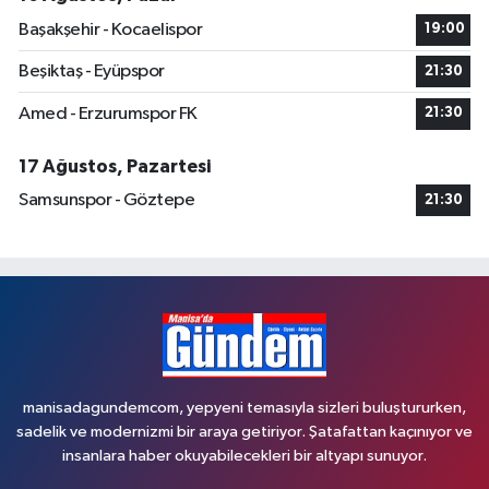
Başakşehir - Kocaelispor
19:00
Beşiktaş - Eyüpspor
21:30
Amed - Erzurumspor FK
21:30
17 Ağustos, Pazartesi
Samsunspor - Göztepe
21:30
manisadagundemcom, yepyeni temasıyla sizleri buluştururken,
sadelik ve modernizmi bir araya getiriyor. Şatafattan kaçınıyor ve
insanlara haber okuyabilecekleri bir altyapı sunuyor.