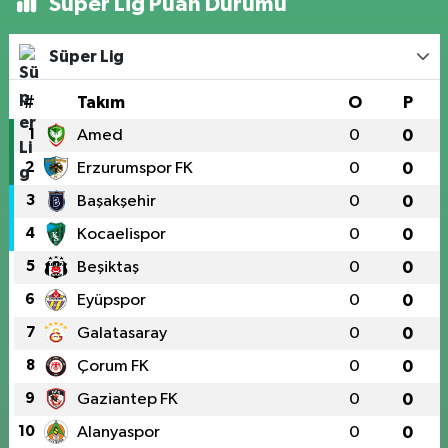
Süper Lig Puan Durumu
Süper Lig
#
Takım
O
P
1
Amed
0
0
2
Erzurumspor FK
0
0
3
Başakşehir
0
0
4
Kocaelispor
0
0
5
Beşiktaş
0
0
6
Eyüpspor
0
0
7
Galatasaray
0
0
8
Çorum FK
0
0
9
Gaziantep FK
0
0
10
Alanyaspor
0
0