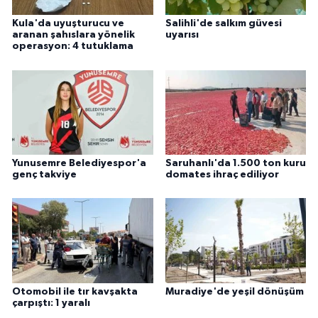
Kula'da uyuşturucu ve
Salihli'de salkım güvesi
aranan şahıslara yönelik
uyarısı
operasyon: 4 tutuklama
Yunusemre Belediyespor'a
Saruhanlı'da 1.500 ton kuru
genç takviye
domates ihraç ediliyor
Otomobil ile tır kavşakta
Muradiye'de yeşil dönüşüm
çarpıştı: 1 yaralı