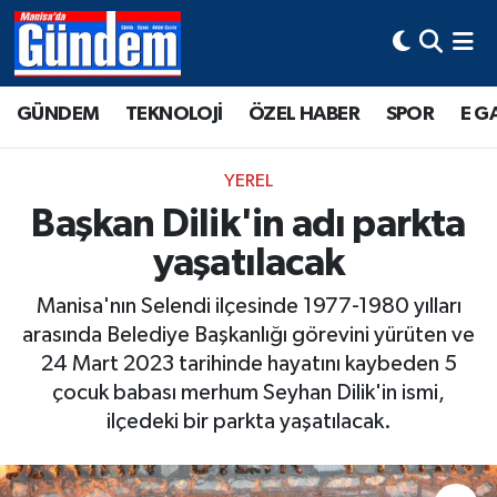
Manisa Hava Durumu
GÜNDEM
TEKNOLOJİ
ÖZEL HABER
SPOR
E G
Manisa Trafik Yoğunluk Haritası
YEREL
Süper Lig Puan Durumu ve Fikstür
Başkan Dilik'in adı parkta
yaşatılacak
Tüm Manşetler
Manisa'nın Selendi ilçesinde 1977-1980 yılları
Son Dakika Haberleri
arasında Belediye Başkanlığı görevini yürüten ve
24 Mart 2023 tarihinde hayatını kaybeden 5
Haber Arşivi
çocuk babası merhum Seyhan Dilik'in ismi,
ilçedeki bir parkta yaşatılacak.