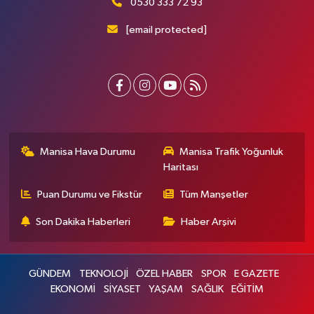
0530 333 72 93
[email protected]
Manisa Hava Durumu
Manisa Trafik Yoğunluk
Haritası
Puan Durumu ve Fikstür
Tüm Manşetler
Son Dakika Haberleri
Haber Arşivi
GÜNDEM
TEKNOLOJİ
ÖZEL HABER
SPOR
E GAZETE
EKONOMİ
SİYASET
YAŞAM
SAĞLIK
EĞİTİM