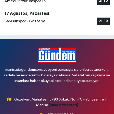
Amed - Erzurumspor FK
21:30
17 Ağustos, Pazartesi
Samsunspor - Göztepe
21:30
manisadagundemcom, yepyeni temasıyla sizleri buluştururken,
sadelik ve modernizmi bir araya getiriyor. Şatafattan kaçınıyor ve
insanlara haber okuyabilecekleri bir altyapı sunuyor.
Güzelyurt Mahallesi, 5793 Sokak, No:1/C - Yunusemre /
Manisa
[email protected]