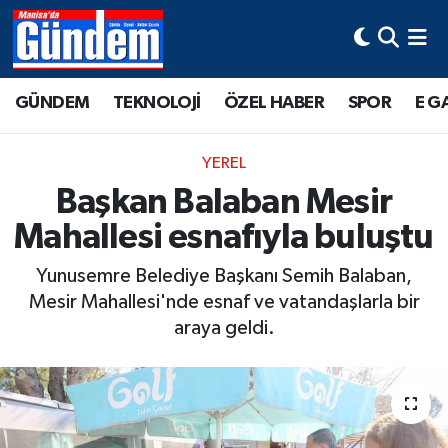
Manisa Hava Durumu
GÜNDEM
TEKNOLOJİ
ÖZEL HABER
SPOR
E G
Manisa Trafik Yoğunluk Haritası
YEREL
Süper Lig Puan Durumu ve Fikstür
Başkan Balaban Mesir
Mahallesi esnafıyla buluştu
Tüm Manşetler
Yunusemre Belediye Başkanı Semih Balaban,
Son Dakika Haberleri
Mesir Mahallesi'nde esnaf ve vatandaşlarla bir
araya geldi.
Haber Arşivi