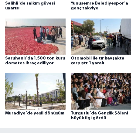
Salihli'de salkım güvesi
Yunusemre Belediyespor'a
uyarısı
genç takviye
Saruhanlı'da 1.500 ton kuru
Otomobil ile tır kavşakta
domates ihraç ediliyor
çarpıştı: 1 yaralı
Muradiye'de yeşil dönüşüm
Turgutlu'da Gençlik Şöleni
büyük ilgi gördü