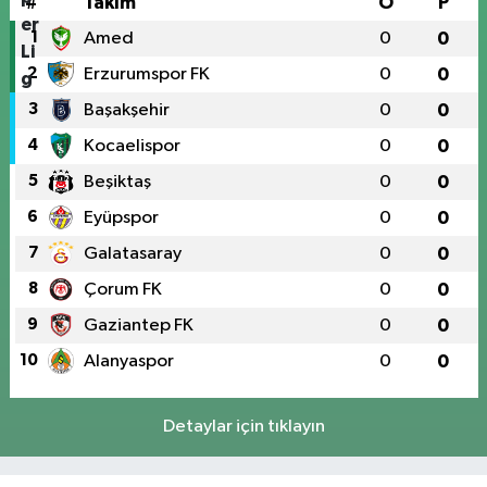
#
Takım
O
P
1
Amed
0
0
2
Erzurumspor FK
0
0
3
Başakşehir
0
0
4
Kocaelispor
0
0
5
Beşiktaş
0
0
6
Eyüpspor
0
0
7
Galatasaray
0
0
8
Çorum FK
0
0
9
Gaziantep FK
0
0
10
Alanyaspor
0
0
Detaylar için tıklayın