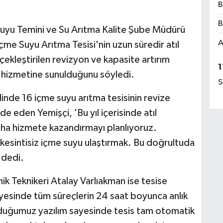
B
B
Suyu Temini ve Su Arıtma Kalite Şube Müdürü
A
me Suyu Arıtma Tesisi'nin uzun süredir atıl
kleştirilen revizyon ve kapasite artırım
1
n hizmetine sunulduğunu söyledi.
S
linde 16 içme suyu arıtma tesisinin revize
de eden Yemişçi, 'Bu yıl içerisinde atıl
aha hizmete kazandırmayı planlıyoruz.
 kesintisiz içme suyu ulaştırmak. Bu doğrultuda
 dedi.
k Teknikeri Atalay Varlıakman ise tesise
esinde tüm süreçlerin 24 saat boyunca anlık
Kurduğumuz yazılım sayesinde tesis tam otomatik