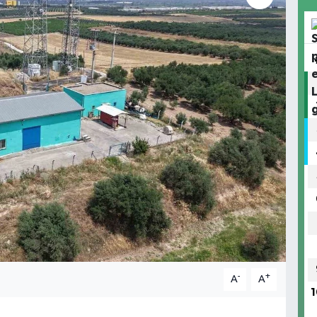
-
+
A
A
1