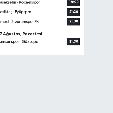
aşakşehir - Kocaelispor
19:00
eşiktaş - Eyüpspor
21:30
med - Erzurumspor FK
21:30
7 Ağustos, Pazartesi
amsunspor - Göztepe
21:30