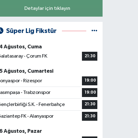
Detaylar için tıklayın
Süper Lig Fikstür
4 Ağustos, Cuma
alatasaray - Çorum FK
21:30
5 Ağustos, Cumartesi
onyaspor - Rizespor
19:00
asımpaşa - Trabzonspor
19:00
ençlerbirliği S.K. - Fenerbahçe
21:30
aziantep FK - Alanyaspor
21:30
6 Ağustos, Pazar