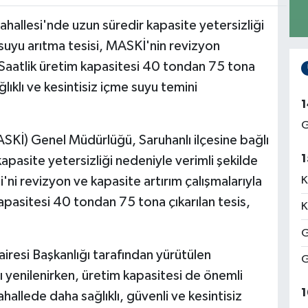
ahallesi'nde uzun süredir kapasite yetersizliği
suyu arıtma tesisi, MASKİ'nin revizyon
 Saatlik üretim kapasitesi 40 tondan 75 tona
lıklı ve kesintisiz içme suyu temini
1
G
SKİ) Genel Müdürlüğü, Saruhanlı ilçesine bağlı
1
apasite yetersizliği nedeniyle verimli şekilde
'ni revizyon ve kapasite artırım çalışmalarıyla
K
apasitesi 40 tondan 75 tona çıkarılan tesis,
K
G
esi Başkanlığı tarafından yürütülen
G
ı yenilenirken, üretim kapasitesi de önemli
1
ahallede daha sağlıklı, güvenli ve kesintisiz