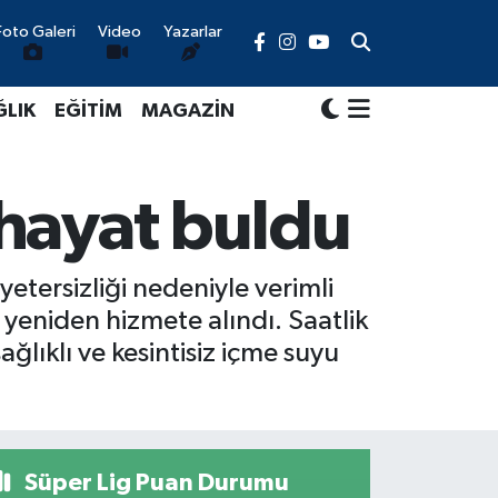
Foto Galeri
Video
Yazarlar
ĞLIK
EĞİTİM
MAGAZİN
 hayat buldu
etersizliği nedeniyle verimli
 yeniden hizmete alındı. Saatlik
ğlıklı ve kesintisiz içme suyu
Süper Lig Puan Durumu