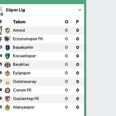
Süper Lig
#
Takım
O
P
1
Amed
0
0
2
Erzurumspor FK
0
0
3
Başakşehir
0
0
4
Kocaelispor
0
0
5
Beşiktaş
0
0
6
Eyüpspor
0
0
7
Galatasaray
0
0
8
Çorum FK
0
0
9
Gaziantep FK
0
0
0
Alanyaspor
0
0