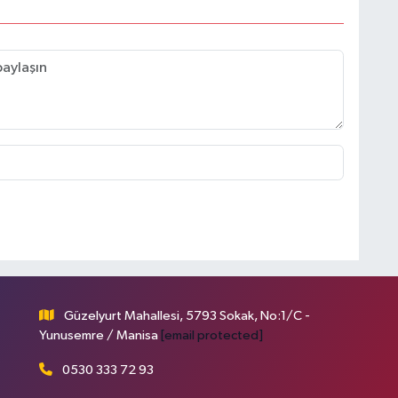
Güzelyurt Mahallesi, 5793 Sokak, No:1/C -
Yunusemre / Manisa
[email protected]
0530 333 72 93