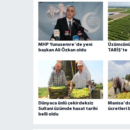
MHP Yunusemre'de yeni
Üzümcünü
başkan Ali Özkan oldu
TARİŞ'te
Dünyaca ünlü çekirdeksiz
Manisa'da 
Sultani üzümde hasat tarihi
ücretleri b
belli oldu