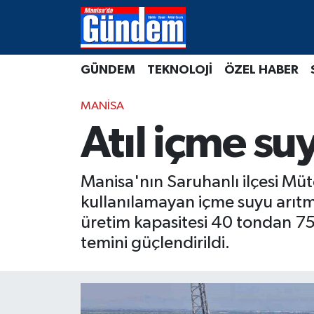
Manisa Hava Durumu
GÜNDEM
TEKNOLOJİ
ÖZEL HABER
Manisa Trafik Yoğunluk Haritası
MANİSA
Süper Lig Puan Durumu ve Fikstür
Atıl içme su
Tüm Manşetler
Manisa'nın Saruhanlı ilçesi Müte
Son Dakika Haberleri
kullanılamayan içme suyu arıtma
üretim kapasitesi 40 tondan 75 
Haber Arşivi
temini güçlendirildi.