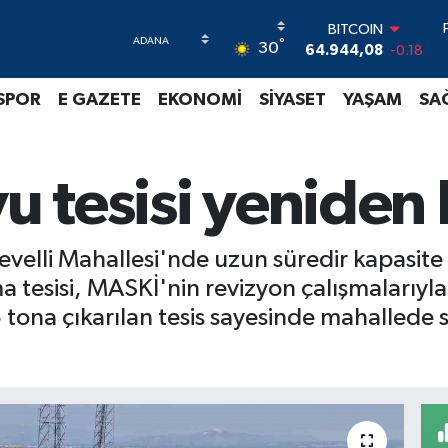
64.944,08
-0.18
DOLAR
°
30
47,7436
0.18
EURO
SPOR
E GAZETE
EKONOMİ
SİYASET
YAŞAM
SA
55,2510
0.32
STERLİN
64,4811
0.38
GRAM ALTIN
yu tesisi yeniden
6660.55
0.03
BİST100
13.779
-14
velli Mahallesi'nde uzun süredir kapasite y
 tesisi, MASKİ'nin revizyon çalışmalarıyla
tona çıkarılan tesis sayesinde mahallede sa