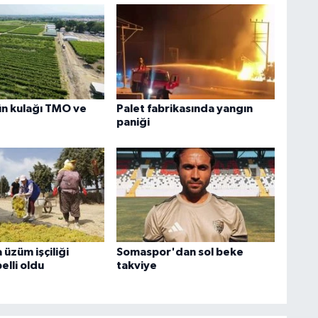
n kulağı TMO ve
Palet fabrikasında yangın
paniği
üzüm işçiliği
Somaspor'dan sol beke
elli oldu
takviye