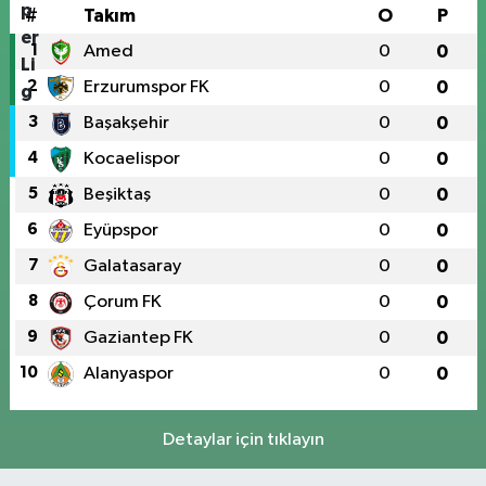
#
Takım
O
P
1
Amed
0
0
2
Erzurumspor FK
0
0
3
Başakşehir
0
0
4
Kocaelispor
0
0
5
Beşiktaş
0
0
6
Eyüpspor
0
0
7
Galatasaray
0
0
8
Çorum FK
0
0
9
Gaziantep FK
0
0
10
Alanyaspor
0
0
Detaylar için tıklayın