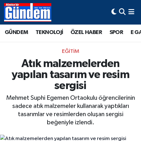
Manisa Hava Durumu
GÜNDEM
TEKNOLOJİ
ÖZEL HABER
SPOR
E G
Manisa Trafik Yoğunluk Haritası
EĞİTİM
Süper Lig Puan Durumu ve Fikstür
Atık malzemelerden
yapılan tasarım ve resim
Tüm Manşetler
sergisi
Son Dakika Haberleri
Mehmet Suphi Egemen Ortaokulu öğrencilerinin
Haber Arşivi
sadece atık malzemeler kullanarak yaptıkları
tasarımlar ve resimlerden oluşan sergisi
beğeniyle izlendi.