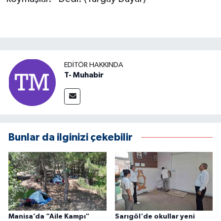
EDITÖR HAKKINDA
T- Muhabir
Bunlar da ilginizi çekebilir
Manisa’da “Aile Kampı"
Sarıgöl'de okullar yeni