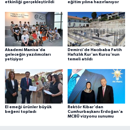
etkinliği gerçekleştirildi
eğitim yılına hazırlanıyor
Akademi Manisa'da
Demirci'de Hacıbaba Fatih
geleceğin yazılımcıları
Hafızlık Kur'an Kursu'nun
yetişiyor
temeli atıldı
El emeği ürünler büyük
Rektör Kibar'dan
beğeni topladı
Cumhurbaşkanı Erdoğan'a
MCBÜ vizyonu sunumu