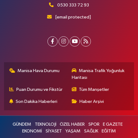
0530 333 72 93
[email protected]
Manisa Hava Durumu
Manisa Trafik Yoğunluk
Haritası
Puan Durumu ve Fikstür
Tüm Manşetler
Son Dakika Haberleri
Haber Arşivi
GÜNDEM
TEKNOLOJİ
ÖZEL HABER
SPOR
E GAZETE
EKONOMİ
SİYASET
YAŞAM
SAĞLIK
EĞİTİM