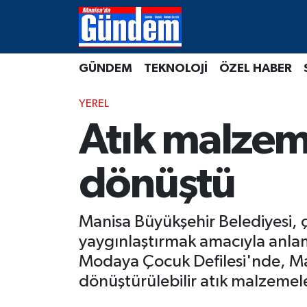
Manisa Hava Durumu
GÜNDEM
TEKNOLOJİ
ÖZEL HABER
Manisa Trafik Yoğunluk Haritası
YEREL
Süper Lig Puan Durumu ve Fikstür
Atık malzem
Tüm Manşetler
dönüştü
Son Dakika Haberleri
Manisa Büyükşehir Belediyesi, 
Haber Arşivi
yaygınlaştırmak amacıyla anlaml
Modaya Çocuk Defilesi'nde, Man
dönüştürülebilir atık malzemele