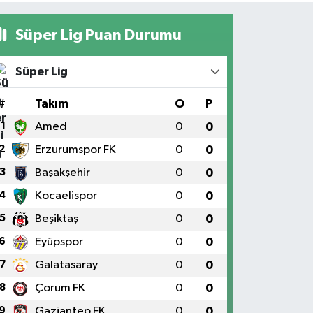
Süper Lig Puan Durumu
Süper Lig
#
Takım
O
P
1
Amed
0
0
2
Erzurumspor FK
0
0
3
Başakşehir
0
0
4
Kocaelispor
0
0
5
Beşiktaş
0
0
6
Eyüpspor
0
0
7
Galatasaray
0
0
8
Çorum FK
0
0
9
Gaziantep FK
0
0