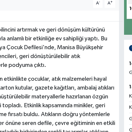
-
+
A
A
1
ilincini artırmak ve geri dönüşüm kültürünü
 anlamlı bir etkinliğe ev sahipliği yaptı. Bu
a Çocuk Defilesi'nde, Manisa Büyükşehir
ileri, geri dönüştürülebilir atık
1
erle podyuma çıktı.
G
 etkinlikte çocuklar, atık malzemeleri hayal
1
karton kutular, gazete kağıtları, ambalaj atıkları
nüştürülebilir materyallerle hazırlanan özgün
K
 topladı. Etkinlik kapsamında minikler, geri
K
fırsatı buldu. Atıkların doğru yöntemlerle
G
r önüne seren defile, çevre eğitiminin en etkili
G
rladığı birbirinden renkli tasarımlar atıkların