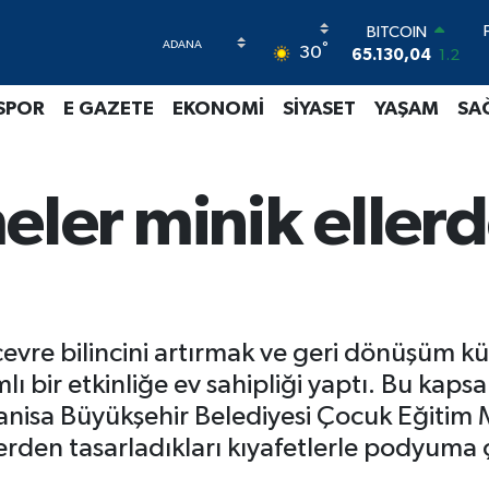
65.130,04
1.2
DOLAR
°
30
47,7106
0.17
EURO
55,1652
0.27
SPOR
E GAZETE
EKONOMİ
SİYASET
YAŞAM
SA
STERLİN
64,4046
0.35
GRAM ALTIN
6618.49
2.12
eler minik ellerd
BİST100
13.773
-19
çevre bilincini artırmak ve geri dönüşüm k
ı bir etkinliğe ev sahipliği yaptı. Bu ka
isa Büyükşehir Belediyesi Çocuk Eğitim Me
rden tasarladıkları kıyafetlerle podyuma ç