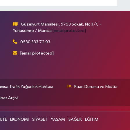
Güzelyurt Mahallesi, 5793 Sokak, No:1/C -
Yunusemre / Manisa
[email protected]
0530 333 72 93
[email protected]
nisa Trafik Yoğunluk Haritası
Puan Durumu ve Fikstür
ber Arşivi
ETE
EKONOMİ
SİYASET
YAŞAM
SAĞLIK
EĞİTİM