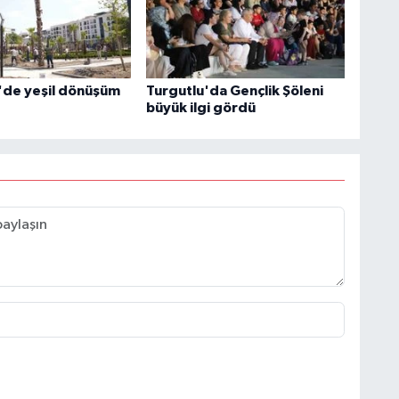
de yeşil dönüşüm
Turgutlu'da Gençlik Şöleni
büyük ilgi gördü