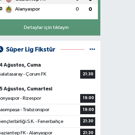
0
Alanyaspor
0
0
Detaylar için tıklayın
Süper Lig Fikstür
4 Ağustos, Cuma
alatasaray - Çorum FK
21:30
5 Ağustos, Cumartesi
onyaspor - Rizespor
19:00
asımpaşa - Trabzonspor
19:00
ençlerbirliği S.K. - Fenerbahçe
21:30
aziantep FK - Alanyaspor
21:30