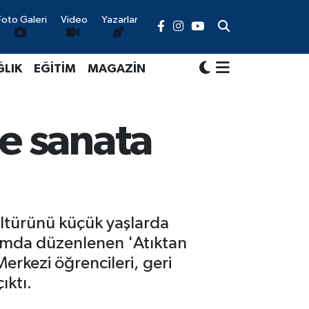
Foto Galeri
Video
Yazarlar
ĞLIK
EĞİTİM
MAGAZİN
e sanata
ültürünü küçük yaşlarda
psamda düzenlenen 'Atıktan
rkezi öğrencileri, geri
ıktı.