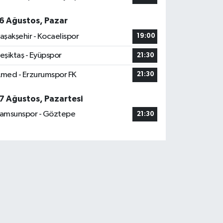
6 Ağustos, Pazar
aşakşehir - Kocaelispor
19:00
eşiktaş - Eyüpspor
21:30
med - Erzurumspor FK
21:30
7 Ağustos, Pazartesi
amsunspor - Göztepe
21:30