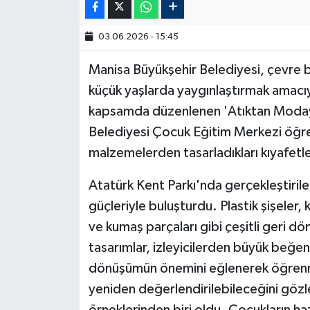
03.06.2026 - 15:45
Manisa Büyükşehir Belediyesi, çevre b
küçük yaşlarda yaygınlaştırmak amacıyla
kapsamda düzenlenen 'Atıktan Moday
Belediyesi Çocuk Eğitim Merkezi öğrenc
malzemelerden tasarladıkları kıyafetl
Atatürk Kent Parkı'nda gerçekleştirilen
güçleriyle buluşturdu. Plastik şişeler, 
ve kumaş parçaları gibi çeşitli geri dö
tasarımlar, izleyicilerden büyük beğeni
dönüşümün önemini eğlenerek öğrenme 
yeniden değerlendirilebileceğini gözle
örneklerinden biri oldu. Çocukların hazı