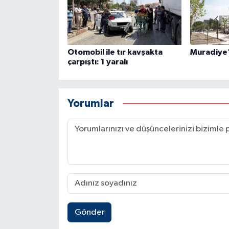
Otomobil ile tır kavşakta
Muradiye'
çarpıştı: 1 yaralı
Yorumlar
Gönder