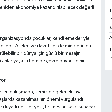
 yeniden ekonomiye kazandırılabilecek değerli
1
B
B
A
 organizasyonda çocuklar, kendi emekleriyle
iledi. Aileleri ve davetliler de miniklerin bu
1
ülebilir bir dünya için güçlü bir mesajın
S
li anlar yaşattı hem de çevre duyarlılığının
yor
irilen buluşmada, temiz bir gelecek inşa
yaşlarda kazanılmasının önemi vurgulandı.
duyarlı nesiller yetiştirilmesine katkı sunacak