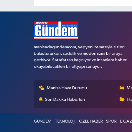
manisadagundemcom, yepyeni temasıyla sizleri
buluştururken, sadelik ve modernizmi bir araya
getiriyor. Şatafattan kaçınıyor ve insanlara haber
okuyabilecekleri bir altyapı sunuyor.
Manisa Hava Durumu
Ma
Son Dakika Haberleri
Ha
GÜNDEM
TEKNOLOJİ
ÖZEL HABER
SPOR
E GAZ