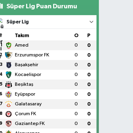
Süper Lig Puan Durumu
Süper Lig
#
Takım
O
P
1
Amed
0
0
2
Erzurumspor FK
0
0
3
Başakşehir
0
0
4
Kocaelispor
0
0
5
Beşiktaş
0
0
6
Eyüpspor
0
0
7
Galatasaray
0
0
8
Çorum FK
0
0
9
Gaziantep FK
0
0