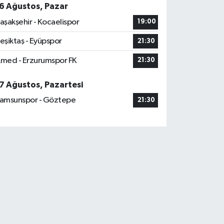
6 Ağustos, Pazar
aşakşehir - Kocaelispor
19:00
eşiktaş - Eyüpspor
21:30
med - Erzurumspor FK
21:30
7 Ağustos, Pazartesi
amsunspor - Göztepe
21:30