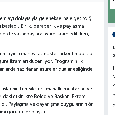
1
m ayı dolayısıyla geleneksel hale getirdiği
başladı. Birlik, beraberlik ve paylaşma
klerde vatandaşlara aşure ikram edilirken,
1
m ayının manevi atmosferini kentin dört bir
G
şure ikramları düzenliyor. Programın ilk
1
nlarda hazırlanan aşureler dualar eşliğinde
K
K
şlarının temsilcileri, mahalle muhtarları ve
r'daki etkinlikte Belediye Başkanı Ekrem
G
geldi. Paylaşma ve dayanışma duygularının ön
G
mimi görüntüler oluştu.