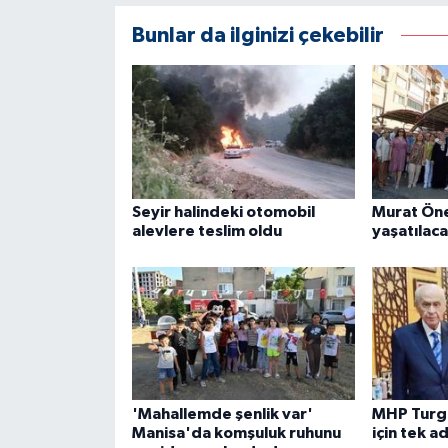
Bunlar da ilginizi çekebilir
Seyir halindeki otomobil
Murat Öne
alevlere teslim oldu
yaşatılac
'Mahallemde şenlik var'
MHP Turgu
Manisa'da komşuluk ruhunu
için tek 