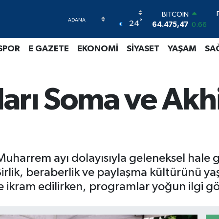
BITCOIN
°
64.475,47
0.66
24
DOLAR
47,5971
0.05
SPOR
E GAZETE
EKONOMİ
SİYASET
YAŞAM
SA
EURO
55,1336
0.18
STERLİN
64,2534
0.22
ları Soma ve Akh
GRAM ALTIN
6527.85
0.54
BİST100
13.703
0
uharrem ayı dolayısıyla geleneksel hale g
irlik, beraberlik ve paylaşma kültürünü 
e ikram edilirken, programlar yoğun ilgi g