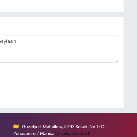
Güzelyurt Mahallesi, 5793 Sokak, No:1/C -
Yunusemre / Manisa
[email protected]