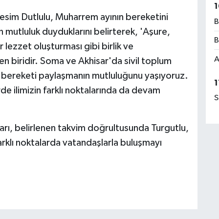
1
esim Dutlulu, Muharrem ayının bereketini
B
n mutluluk duyduklarını belirterek, 'Aşure,
B
ir lezzet oluşturması gibi birlik ve
A
n biridir. Soma ve Akhisar'da sivil toplum
u bereketi paylaşmanın mutluluğunu yaşıyoruz.
1
e ilimizin farklı noktalarında da devam
S
arı, belirlenen takvim doğrultusunda Turgutlu,
arklı noktalarda vatandaşlarla buluşmayı