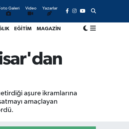
Foto Galeri
Video
Yazarlar
ĞLIK
EĞİTİM
MAGAZİN
isar'dan
etirdiği aşure ikramlarına
yaşatmayı amaçlayan
ördü.