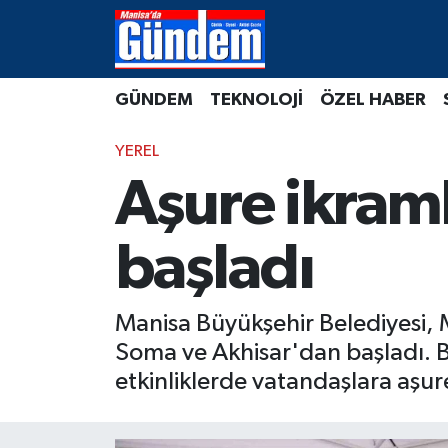
Manisa Hava Durumu
GÜNDEM
TEKNOLOJİ
ÖZEL HABER
Manisa Trafik Yoğunluk Haritası
YEREL
Süper Lig Puan Durumu ve Fikstür
Aşure ikram
Tüm Manşetler
başladı
Son Dakika Haberleri
Manisa Büyükşehir Belediyesi, M
Haber Arşivi
Soma ve Akhisar'dan başladı. B
etkinliklerde vatandaşlara aşur