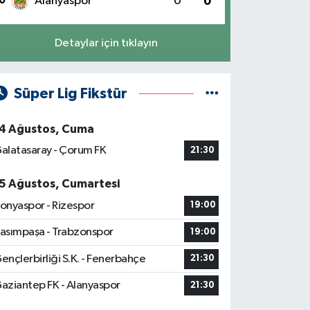
0
Alanyaspor
0
0
Detaylar için tıklayın
Süper Lig Fikstür
4 Ağustos, Cuma
alatasaray - Çorum FK
21:30
5 Ağustos, Cumartesi
onyaspor - Rizespor
19:00
asımpaşa - Trabzonspor
19:00
ençlerbirliği S.K. - Fenerbahçe
21:30
aziantep FK - Alanyaspor
21:30