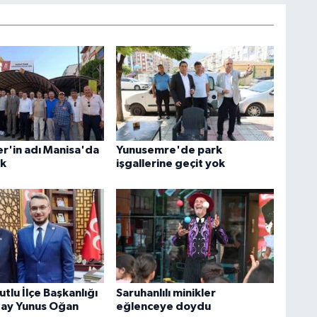
r'in adı Manisa'da
Yunusemre'de park
ak
işgallerine geçit yok
tlu İlçe Başkanlığı
Saruhanlılı minikler
aday Yunus Oğan
eğlenceye doydu