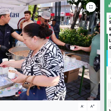
-
+
A
A