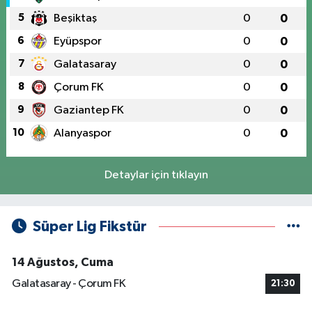
5
Beşiktaş
0
0
6
Eyüpspor
0
0
7
Galatasaray
0
0
8
Çorum FK
0
0
9
Gaziantep FK
0
0
10
Alanyaspor
0
0
Detaylar için tıklayın
Süper Lig Fikstür
14 Ağustos, Cuma
Galatasaray - Çorum FK
21:30