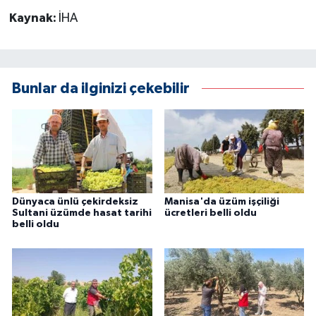
Kaynak:
İHA
Bunlar da ilginizi çekebilir
Dünyaca ünlü çekirdeksiz
Manisa'da üzüm işçiliği
Sultani üzümde hasat tarihi
ücretleri belli oldu
belli oldu