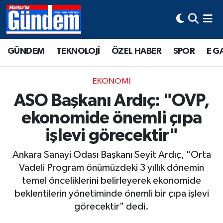
Manisa Hava Durumu
GÜNDEM
TEKNOLOJİ
ÖZEL HABER
SPOR
E G
Manisa Trafik Yoğunluk Haritası
EKONOMİ
Süper Lig Puan Durumu ve Fikstür
ASO Başkanı Ardıç: "OVP,
ekonomide önemli çıpa
Tüm Manşetler
işlevi görecektir"
Son Dakika Haberleri
Ankara Sanayi Odası Başkanı Seyit Ardıç, "Orta
Haber Arşivi
Vadeli Program önümüzdeki 3 yıllık dönemin
temel önceliklerini belirleyerek ekonomide
beklentilerin yönetiminde önemli bir çıpa işlevi
görecektir" dedi.