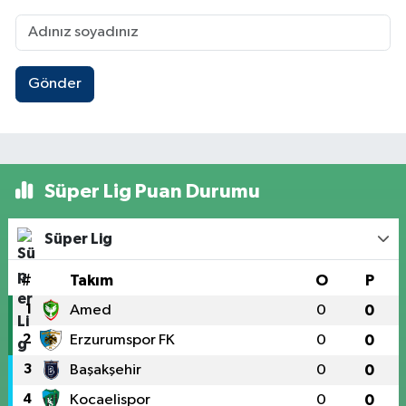
Gönder
Süper Lig Puan Durumu
Süper Lig
#
Takım
O
P
1
Amed
0
0
2
Erzurumspor FK
0
0
3
Başakşehir
0
0
4
Kocaelispor
0
0