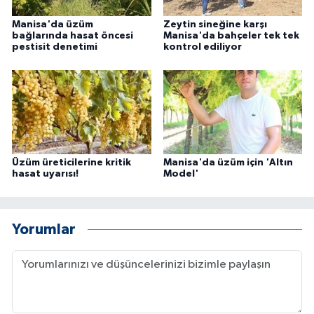
Manisa'da üzüm
Zeytin sineğine karşı
bağlarında hasat öncesi
Manisa'da bahçeler tek tek
pestisit denetimi
kontrol ediliyor
Üzüm üreticilerine kritik
Manisa'da üzüm için 'Altın
hasat uyarısı!
Model'
Yorumlar