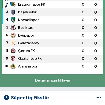
2
Erzurumspor FK
0
0
3
Başakşehir
0
0
4
Kocaelispor
0
0
5
Beşiktaş
0
0
6
Eyüpspor
0
0
7
Galatasaray
0
0
8
Çorum FK
0
0
9
Gaziantep FK
0
0
10
Alanyaspor
0
0
Detaylar için tıklayın
Süper Lig Fikstür