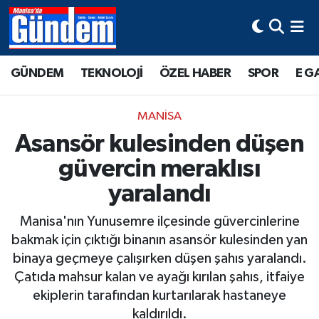
Manisa Hava Durumu
GÜNDEM
TEKNOLOJİ
ÖZEL HABER
SPOR
E G
Manisa Trafik Yoğunluk Haritası
MANİSA
Süper Lig Puan Durumu ve Fikstür
Asansör kulesinden düşen
güvercin meraklısı
Tüm Manşetler
yaralandı
Son Dakika Haberleri
Manisa'nın Yunusemre ilçesinde güvercinlerine
Haber Arşivi
bakmak için çıktığı binanın asansör kulesinden yan
binaya geçmeye çalışırken düşen şahıs yaralandı.
Çatıda mahsur kalan ve ayağı kırılan şahıs, itfaiye
ekiplerin tarafından kurtarılarak hastaneye
kaldırıldı.