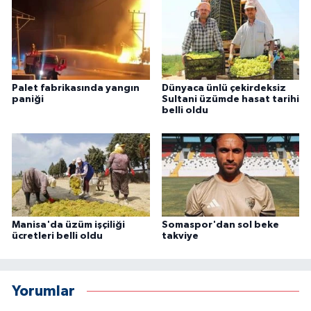
Palet fabrikasında yangın
Dünyaca ünlü çekirdeksiz
paniği
Sultani üzümde hasat tarihi
belli oldu
Manisa'da üzüm işçiliği
Somaspor'dan sol beke
ücretleri belli oldu
takviye
Yorumlar