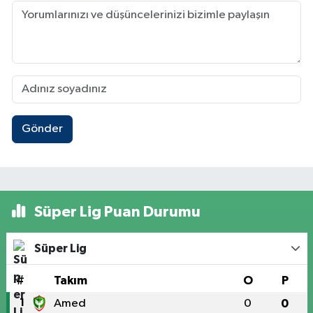
Gönder
Süper Lig Puan Durumu
Süper Lig
#
Takım
O
P
1
Amed
0
0