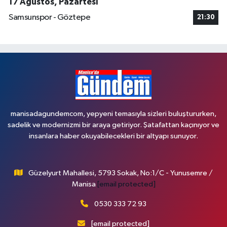
17 Ağustos, Pazartesi
Samsunspor - Göztepe
21:30
manisadagundemcom, yepyeni temasıyla sizleri buluştururken,
sadelik ve modernizmi bir araya getiriyor. Şatafattan kaçınıyor ve
insanlara haber okuyabilecekleri bir altyapı sunuyor.
Güzelyurt Mahallesi, 5793 Sokak, No:1/C - Yunusemre /
Manisa
[email protected]
0530 333 72 93
[email protected]