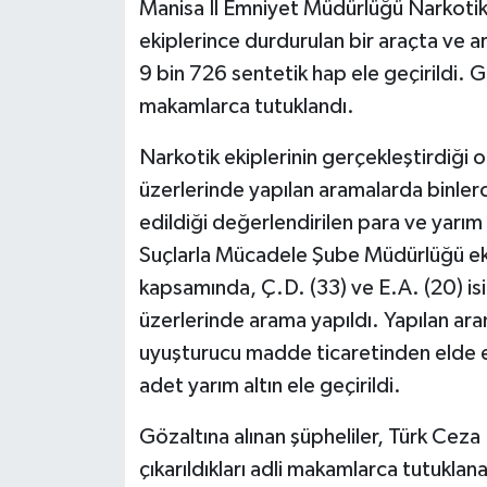
Manisa İl Emniyet Müdürlüğü Narkoti
ekiplerince durdurulan bir araçta ve a
9 bin 726 sentetik hap ele geçirildi. Gö
makamlarca tutuklandı.
Narkotik ekiplerinin gerçekleştirdiği 
üzerlerinde yapılan aramalarda binler
edildiği değerlendirilen para ve yarım a
Suçlarla Mücadele Şube Müdürlüğü ekip
kapsamında, Ç.D. (33) ve E.A. (20) isi
üzerlerinde arama yapıldı. Yapılan ar
uyuşturucu madde ticaretinden elde ed
adet yarım altın ele geçirildi.
Gözaltına alınan şüpheliler, Türk Ce
çıkarıldıkları adli makamlarca tutukla