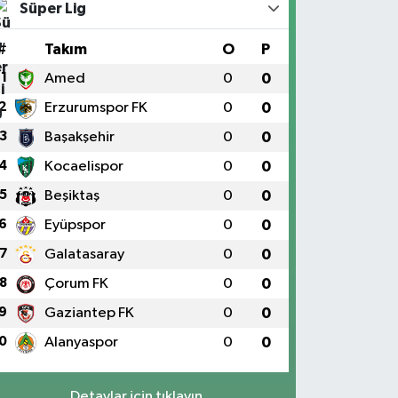
Süper Lig
#
Takım
O
P
1
Amed
0
0
2
Erzurumspor FK
0
0
3
Başakşehir
0
0
4
Kocaelispor
0
0
5
Beşiktaş
0
0
6
Eyüpspor
0
0
7
Galatasaray
0
0
8
Çorum FK
0
0
9
Gaziantep FK
0
0
0
Alanyaspor
0
0
Detaylar için tıklayın