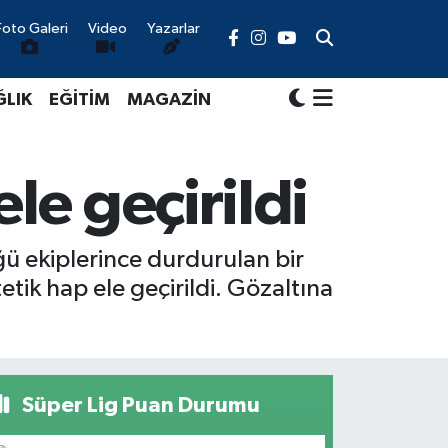
Foto Galeri
Video
Yazarlar
ĞLIK
EĞİTİM
MAGAZİN
le geçirildi
 ekiplerince durdurulan bir
tik hap ele geçirildi. Gözaltına
Süper Lig Puan Durumu