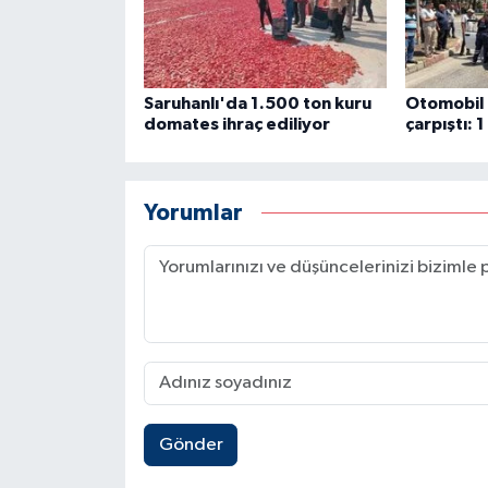
Saruhanlı'da 1.500 ton kuru
Otomobil i
domates ihraç ediliyor
çarpıştı: 1
Yorumlar
Gönder