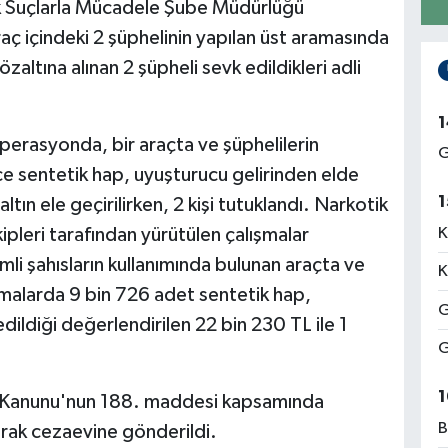
k Suçlarla Mücadele Şube Müdürlüğü
raç içindeki 2 şüphelinin yapılan üst aramasında
zaltına alınan 2 şüpheli sevk edildikleri adli
1
operasyonda, bir araçta ve şüphelilerin
G
ce sentetik hap, uyuşturucu gelirinden elde
1
ltın ele geçirilirken, 2 kişi tutuklandı. Narkotik
leri tarafından yürütülen çalışmalar
K
mli şahısların kullanımında bulunan araçta ve
K
amalarda 9 bin 726 adet sentetik hap,
G
ildiği değerlendirilen 22 bin 230 TL ile 1
G
1
za Kanunu'nun 188. maddesi kapsamında
B
narak cezaevine gönderildi.