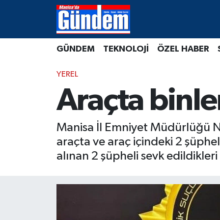
Manisa Hava Durumu
GÜNDEM
TEKNOLOJİ
ÖZEL HABER
Manisa Trafik Yoğunluk Haritası
YEREL
Süper Lig Puan Durumu ve Fikstür
Araçta binle
Tüm Manşetler
Manisa İl Emniyet Müdürlüğü N
Son Dakika Haberleri
araçta ve araç içindeki 2 şüphel
alınan 2 şüpheli sevk edildikler
Haber Arşivi