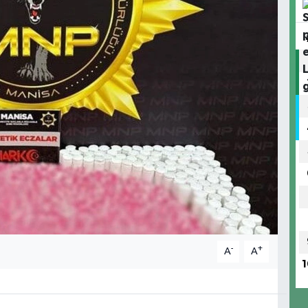
-
+
A
A
1