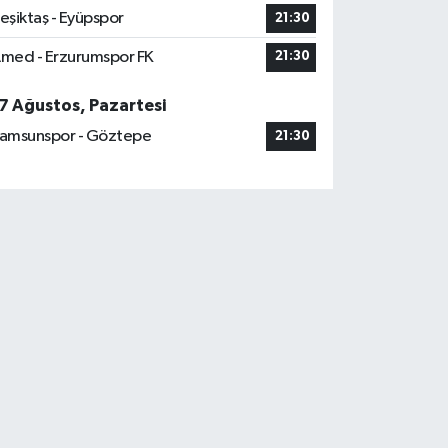
eşiktaş - Eyüpspor
21:30
med - Erzurumspor FK
21:30
7 Ağustos, Pazartesi
amsunspor - Göztepe
21:30