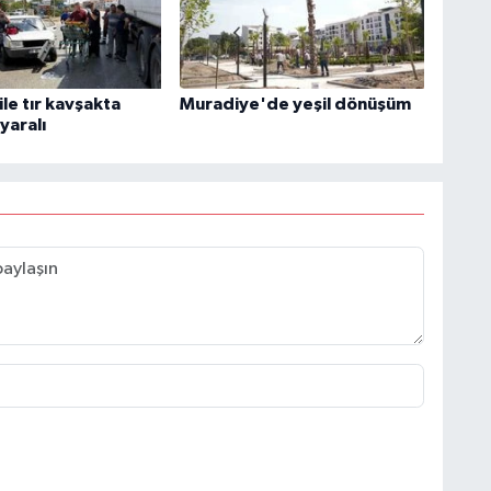
le tır kavşakta
Muradiye'de yeşil dönüşüm
 yaralı