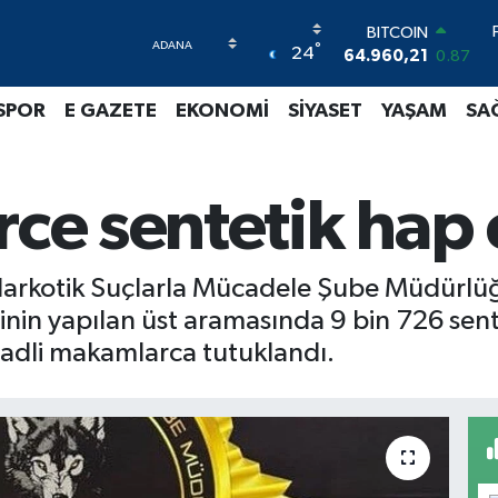
BITCOIN
°
24
64.960,21
0.87
DOLAR
47,7436
0.18
SPOR
E GAZETE
EKONOMİ
SİYASET
YAŞAM
SA
EURO
55,2510
0.32
STERLİN
64,4811
0.38
rce sentetik hap e
GRAM ALTIN
6660.55
0.03
BİST100
arkotik Suçlarla Mücadele Şube Müdürlüğü
13.779
-14
inin yapılan üst aramasında 9 bin 726 sente
i adli makamlarca tutuklandı.