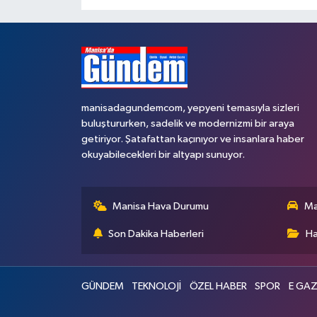
manisadagundemcom, yepyeni temasıyla sizleri
buluştururken, sadelik ve modernizmi bir araya
getiriyor. Şatafattan kaçınıyor ve insanlara haber
okuyabilecekleri bir altyapı sunuyor.
Manisa Hava Durumu
Ma
Son Dakika Haberleri
Ha
GÜNDEM
TEKNOLOJİ
ÖZEL HABER
SPOR
E GAZ