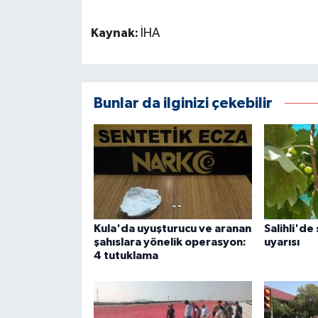
Kaynak:
İHA
Bunlar da ilginizi çekebilir
Kula'da uyuşturucu ve aranan
Salihli'de
şahıslara yönelik operasyon:
uyarısı
4 tutuklama