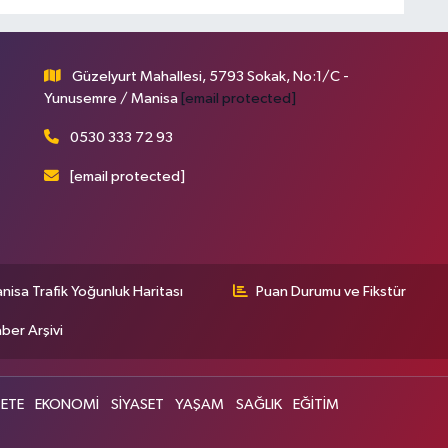
Güzelyurt Mahallesi, 5793 Sokak, No:1/C -
Yunusemre / Manisa
[email protected]
0530 333 72 93
[email protected]
nisa Trafik Yoğunluk Haritası
Puan Durumu ve Fikstür
ber Arşivi
ETE
EKONOMİ
SİYASET
YAŞAM
SAĞLIK
EĞİTİM