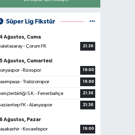
Süper Lig Fikstür
4 Ağustos, Cuma
alatasaray - Çorum FK
21:30
5 Ağustos, Cumartesi
onyaspor - Rizespor
19:00
asımpaşa - Trabzonspor
19:00
ençlerbirliği S.K. - Fenerbahçe
21:30
aziantep FK - Alanyaspor
21:30
6 Ağustos, Pazar
aşakşehir - Kocaelispor
19:00