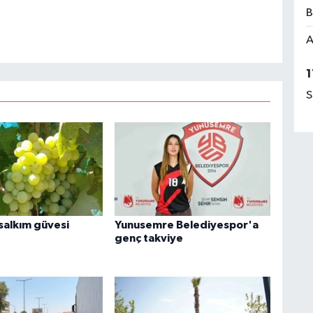
B
A
1
S
 salkım güvesi
Yunusemre Belediyespor'a
genç takviye