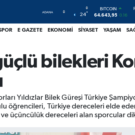
BITCOIN
°
24
64.643,95
0.16
DOLAR
47,6704
0
SPOR
E GAZETE
EKONOMİ
SİYASET
YAŞAM
SA
EURO
55,0406
-0.08
STERLİN
64,2143
0
güçlü bilekleri K
GRAM ALTIN
6500.87
0.12
BİST100
ı
13.799
70
arı Yıldızlar Bilek Güreşi Türkiye Şampiy
 öğrencileri, Türkiye dereceleri elde eder
k ve üçüncülük dereceleri alan sporcular dik