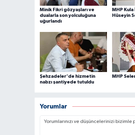
Minik Fikri gözyaşları ve
MHP Kula 
dualarla son yolculuğuna
Hüseyin 
uğurlandı
Şehzadeler'de hizmetin
MHP Sele
nabzı şantiyede tutuldu
Yorumlar