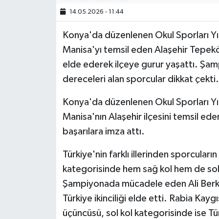
14.05.2026 - 11:44
Konya'da düzenlenen Okul Sporları Yıl
Manisa'yı temsil eden Alaşehir Tepekö
elde ederek ilçeye gurur yaşattı. Şampi
dereceleri alan sporcular dikkat çekti.
Konya'da düzenlenen Okul Sporları Yıl
Manisa'nın Alaşehir ilçesini temsil e
başarılara imza attı.
Türkiye'nin farklı illerinden sporcular
kategorisinde hem sağ kol hem de sol
Şampiyonada mücadele eden Ali Berk Ö
Türkiye ikinciliği elde etti. Rabia Kayg
üçüncüsü, sol kol kategorisinde ise T