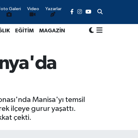
Foto Galeri
Video
Yazarlar
ĞLIK
EĞİTİM
MAGAZİN
onya'da
onası'nda Manisa'yı temsil
ek ilçeye gurur yaşattı.
kat çekti.