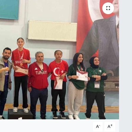
-
+
A
A