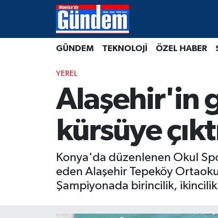
Manisa Hava Durumu
GÜNDEM
TEKNOLOJİ
ÖZEL HABER
Manisa Trafik Yoğunluk Haritası
YEREL
Süper Lig Puan Durumu ve Fikstür
Alaşehir'in 
Tüm Manşetler
kürsüye çıkt
Son Dakika Haberleri
Konya'da düzenlenen Okul Sporl
Haber Arşivi
eden Alaşehir Tepeköy Ortaokulu
Şampiyonada birincilik, ikincili