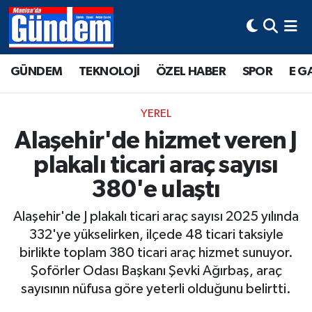
Manisa Hava Durumu
GÜNDEM
TEKNOLOJİ
ÖZEL HABER
SPOR
E G
Manisa Trafik Yoğunluk Haritası
YEREL
Süper Lig Puan Durumu ve Fikstür
Alaşehir'de hizmet veren J
plakalı ticari araç sayısı
Tüm Manşetler
380'e ulaştı
Son Dakika Haberleri
Alaşehir'de J plakalı ticari araç sayısı 2025 yılında
Haber Arşivi
332'ye yükselirken, ilçede 48 ticari taksiyle
birlikte toplam 380 ticari araç hizmet sunuyor.
Şoförler Odası Başkanı Şevki Ağırbaş, araç
sayısının nüfusa göre yeterli olduğunu belirtti.