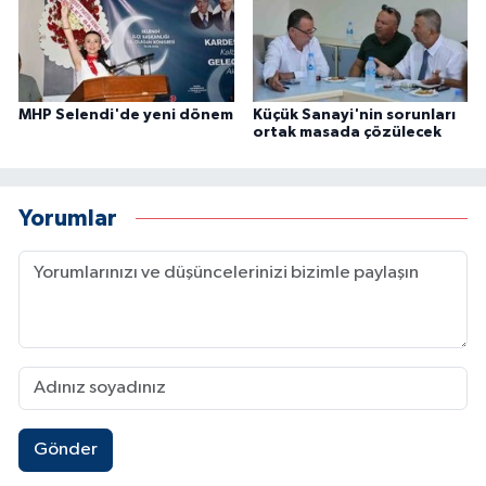
MHP Selendi'de yeni dönem
Küçük Sanayi'nin sorunları
ortak masada çözülecek
Yorumlar
Gönder