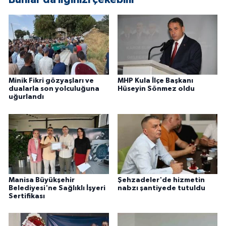
Minik Fikri gözyaşları ve
MHP Kula İlçe Başkanı
dualarla son yolculuğuna
Hüseyin Sönmez oldu
uğurlandı
Manisa Büyükşehir
Şehzadeler'de hizmetin
Belediyesi'ne Sağlıklı İşyeri
nabzı şantiyede tutuldu
Sertifikası