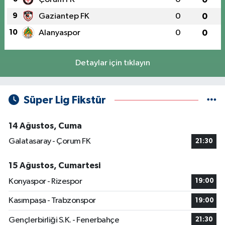
9
Gaziantep FK
0
0
10
Alanyaspor
0
0
Detaylar için tıklayın
Süper Lig Fikstür
14 Ağustos, Cuma
Galatasaray - Çorum FK
21:30
15 Ağustos, Cumartesi
Konyaspor - Rizespor
19:00
Kasımpaşa - Trabzonspor
19:00
Gençlerbirliği S.K. - Fenerbahçe
21:30