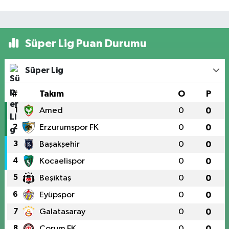
Süper Lig Puan Durumu
Süper Lig
#
Takım
O
P
1
Amed
0
0
2
Erzurumspor FK
0
0
3
Başakşehir
0
0
4
Kocaelispor
0
0
5
Beşiktaş
0
0
6
Eyüpspor
0
0
7
Galatasaray
0
0
8
Çorum FK
0
0