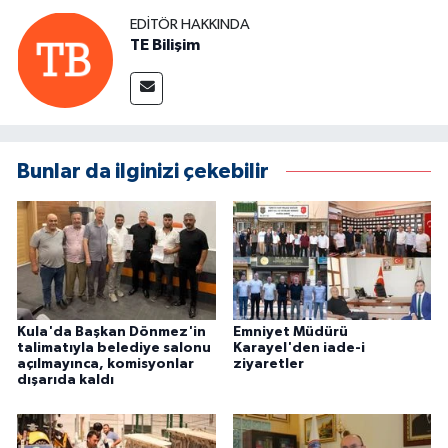
EDITÖR HAKKINDA
TE Bilişim
Bunlar da ilginizi çekebilir
Kula'da Başkan Dönmez'in
Emniyet Müdürü
talimatıyla belediye salonu
Karayel'den iade-i
açılmayınca, komisyonlar
ziyaretler
dışarıda kaldı