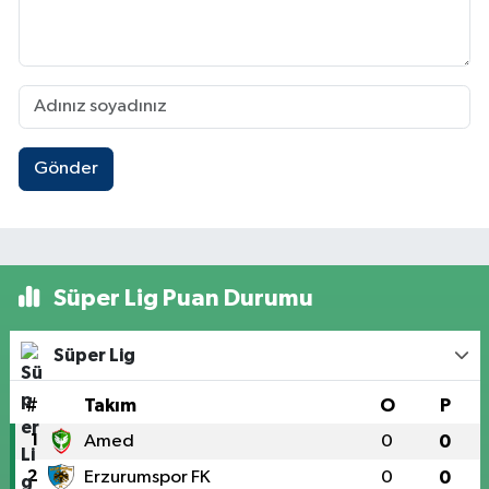
Gönder
Süper Lig Puan Durumu
Süper Lig
#
Takım
O
P
1
Amed
0
0
2
Erzurumspor FK
0
0