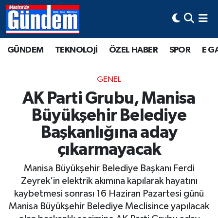
Manisa Hava Durumu
GÜNDEM
TEKNOLOJİ
ÖZEL HABER
SPOR
E G
Manisa Trafik Yoğunluk Haritası
GENEL
Süper Lig Puan Durumu ve Fikstür
AK Parti Grubu, Manisa
Büyükşehir Belediye
Tüm Manşetler
Başkanlığına aday
Son Dakika Haberleri
çıkarmayacak
Haber Arşivi
Manisa Büyükşehir Belediye Başkanı Ferdi
Zeyrek’in elektrik akımına kapılarak hayatını
kaybetmesi sonrası 16 Haziran Pazartesi günü
Manisa Büyükşehir Belediye Meclisince yapılacak