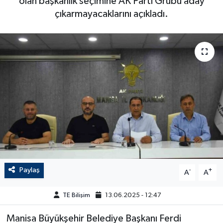
olan başkanlık seçimine AK Parti Grubu aday
çıkarmayacaklarını açıkladı.
Paylaş
-
+
A
A
TE Bilişim
13.06.2025 - 12:47
Manisa Büyükşehir Belediye Başkanı Ferdi