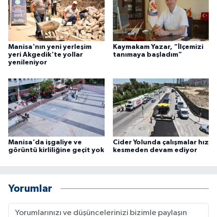
Manisa'nın yeni yerleşim
Kaymakam Yazar, “İlçemizi
yeri Akgedik'te yollar
tanımaya başladım”
yenileniyor
Manisa'da işgaliye ve
Cider Yolunda çalışmalar hız
görüntü kirliliğine geçit yok
kesmeden devam ediyor
Yorumlar