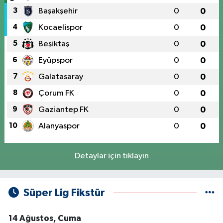
3
Başakşehir
0
0
4
Kocaelispor
0
0
5
Beşiktaş
0
0
6
Eyüpspor
0
0
7
Galatasaray
0
0
8
Çorum FK
0
0
9
Gaziantep FK
0
0
10
Alanyaspor
0
0
Detaylar için tıklayın
Süper Lig Fikstür
14 Ağustos, Cuma