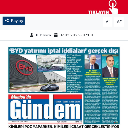
Paylaş
-
+
A
A
TE Bilişim
07.05.2025 - 07:00