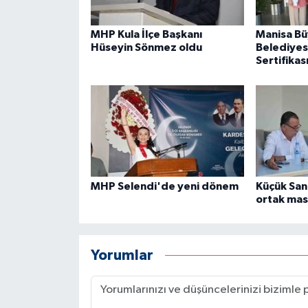
MHP Kula İlçe Başkanı
Manisa Bü
Hüseyin Sönmez oldu
Belediyesi
Sertifikas
MHP Selendi'de yeni dönem
Küçük Sana
ortak mas
Yorumlar