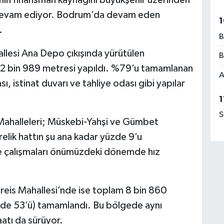
ı devam ediyor. Bodrum’da devam eden
1
.
B
allesi Ana Depo çıkışında yürütülen
B
n 2 bin 989 metresi yapıldı. %79’u tamamlanan
A
 istinat duvarı ve tahliye odası gibi yapılar
1
S
Mahalleleri; Müskebi-Yahşi ve Gümbet
elik hattın şu ana kadar yüzde 9’u
 çalışmaları önümüzdeki dönemde hız
treis Mahallesi’nde ise toplam 8 bin 860
üzde 53’ü) tamamlandı. Bu bölgede aynı
atı da sürüyor.