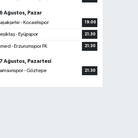
6 Ağustos, Pazar
aşakşehir - Kocaelispor
19:00
eşiktaş - Eyüpspor
21:30
med - Erzurumspor FK
21:30
7 Ağustos, Pazartesi
amsunspor - Göztepe
21:30