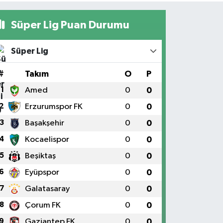
Süper Lig Puan Durumu
Süper Lig
#
Takım
O
P
1
Amed
0
0
2
Erzurumspor FK
0
0
3
Başakşehir
0
0
4
Kocaelispor
0
0
5
Beşiktaş
0
0
6
Eyüpspor
0
0
7
Galatasaray
0
0
8
Çorum FK
0
0
9
Gaziantep FK
0
0