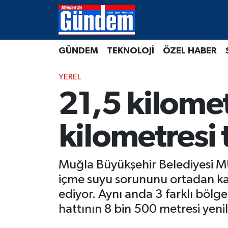
Manisa Hava Durumu
GÜNDEM
TEKNOLOJİ
ÖZEL HABER
Manisa Trafik Yoğunluk Haritası
YEREL
Süper Lig Puan Durumu ve Fikstür
21,5 kilometr
Tüm Manşetler
kilometresi
Son Dakika Haberleri
Muğla Büyükşehir Belediyesi M
Haber Arşivi
içme suyu sorununu ortadan ka
ediyor. Aynı anda 3 farklı bölg
hattının 8 bin 500 metresi yeni