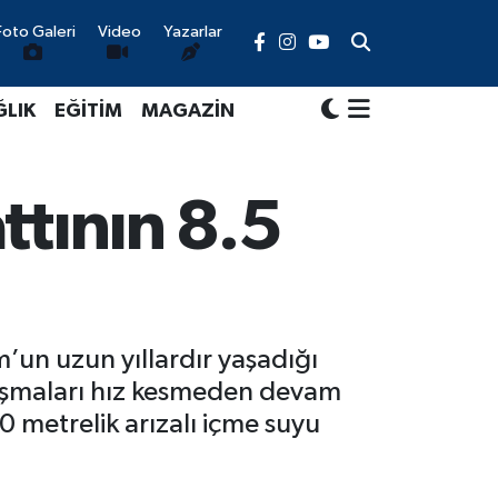
Foto Galeri
Video
Yazarlar
ĞLIK
EĞİTİM
MAGAZİN
attının 8.5
un uzun yıllardır yaşadığı
lışmaları hız kesmeden devam
 metrelik arızalı içme suyu