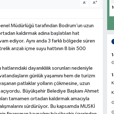
-
+
A
A
1
Genel Müdürlüğü tarafından Bodrum’un uzun
ortadan kaldırmak adına başlatılan hat
vam ediyor. Aynı anda 3 farklı bölgede süren
lik arızalı içme suyu hattının 8 bin 500
1
G
atlarındaki dayanıklılık sorunları nedeniyle
1
 vatandaşların günlük yaşamını hem de turizm
k yaşanan patlaklar yolların çökmesine, uzun
K
yol açıyordu. Büyükşehir Belediye Başkanı Ahmet
K
nları tamamen ortadan kaldırmak amacıyla
G
çalışmalarını sürdürüyor. Bu kapsamda MUSKİ
G
nin finansman kaynağını büyükşehir üzerinden