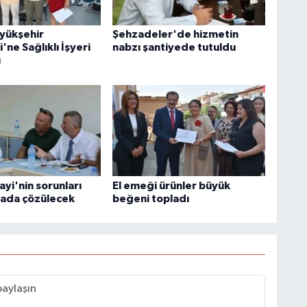
yükşehir
Şehzadeler'de hizmetin
'ne Sağlıklı İşyeri
nabzı şantiyede tutuldu
ı
yi'nin sorunları
El emeği ürünler büyük
ada çözülecek
beğeni topladı