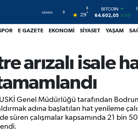
64.602,05
0.69
DOLAR
°
29
47,6006
0.06
EURO
55,0250
0.02
SPOR
E GAZETE
EKONOMİ
SİYASET
YAŞAM
SA
STERLİN
64,2398
0.2
GRAM ALTIN
e arızalı isale h
6513.94
0.32
BİST100
13.768
48
 tamamlandı
USKİ Genel Müdürlüğü tarafından Bodrum’
ldırmak adına başlatılan hat yenileme ça
ede süren çalışmalar kapsamında 21 bin 500
lendi.