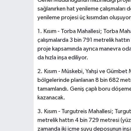
sağlanırken hat yenileme çalışmalar
yenileme projesi üç kısımdan oluşuyor
1. Kısım - Torba Mahallesi; Torba Mah
çalışmalarda 3 bin 791 metrelik hattı
proje kapsamında ayrıca manevra odası,
da hızla inşa ediliyor.
2. Kısım - Müskebi, Yahşi ve Gümbet 
bölgelerinde planlanan 8 bin 682 metr
tamamlandı. Geniş çaplı boru döşeme
kazanacak.
3. Kısım - Turgutreis Mahallesi; Turgu
metrelik hattın 4 bin 729 metresi (y
zamanda iki içme suyu deposunun inşa