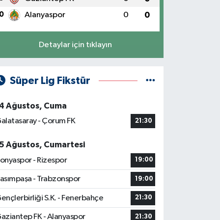
0
Alanyaspor
0
0
Detaylar için tıklayın
Süper Lig Fikstür
4 Ağustos, Cuma
alatasaray - Çorum FK
21:30
5 Ağustos, Cumartesi
onyaspor - Rizespor
19:00
asımpaşa - Trabzonspor
19:00
ençlerbirliği S.K. - Fenerbahçe
21:30
aziantep FK - Alanyaspor
21:30