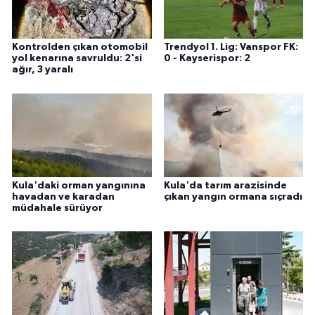
Kontrolden çıkan otomobil
Trendyol 1. Lig: Vanspor FK:
yol kenarına savruldu: 2'si
0 - Kayserispor: 2
ağır, 3 yaralı
Kula'daki orman yangınına
Kula'da tarım arazisinde
havadan ve karadan
çıkan yangın ormana sıçradı
müdahale sürüyor