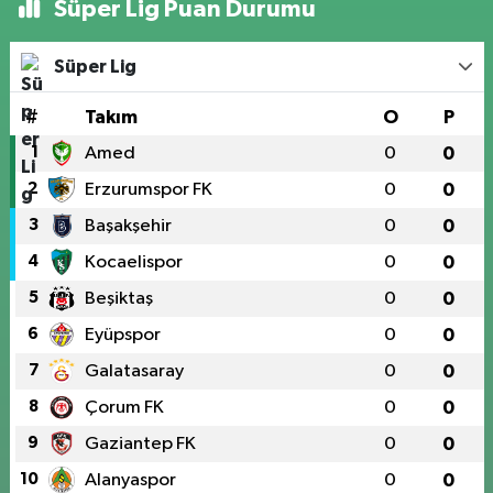
Süper Lig Puan Durumu
Süper Lig
#
Takım
O
P
1
Amed
0
0
2
Erzurumspor FK
0
0
3
Başakşehir
0
0
4
Kocaelispor
0
0
5
Beşiktaş
0
0
6
Eyüpspor
0
0
7
Galatasaray
0
0
8
Çorum FK
0
0
9
Gaziantep FK
0
0
10
Alanyaspor
0
0