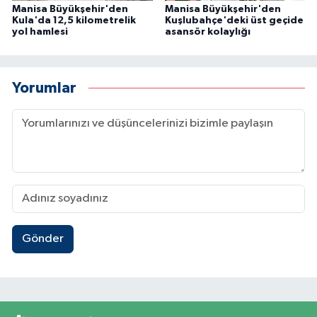
Manisa Büyükşehir'den
Manisa Büyükşehir'den
Kula'da 12,5 kilometrelik
Kuşlubahçe'deki üst geçide
yol hamlesi
asansör kolaylığı
Yorumlar
Gönder