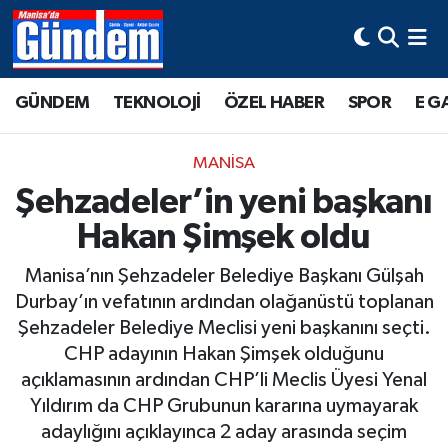
Manisa Hava Durumu
GÜNDEM
TEKNOLOJİ
ÖZEL HABER
SPOR
E G
Manisa Trafik Yoğunluk Haritası
MANİSA
Süper Lig Puan Durumu ve Fikstür
Şehzadeler’in yeni başkanı
Hakan Şimşek oldu
Tüm Manşetler
Manisa’nın Şehzadeler Belediye Başkanı Gülşah
Son Dakika Haberleri
Durbay’ın vefatının ardından olağanüstü toplanan
Şehzadeler Belediye Meclisi yeni başkanını seçti.
Haber Arşivi
CHP adayının Hakan Şimşek olduğunu
açıklamasının ardından CHP’li Meclis Üyesi Yenal
Yıldırım da CHP Grubunun kararına uymayarak
adaylığını açıklayınca 2 aday arasında seçim